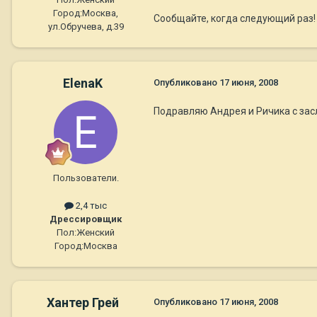
Город:
Москва,
Сообщайте, когда следующий раз!
ул.Обручева, д.39
ElenaK
Опубликовано
17 июня, 2008
Подравляю Андрея и Ричика с зас
Пользователи.
2,4 тыс
Дрессировщик
Пол:
Женский
Город:
Москва
Хантер Грей
Опубликовано
17 июня, 2008