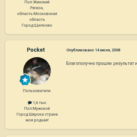
Пол:
Женский
Регион,
область:
Московская
область
Город:
Щелково
Pocket
Опубликовано
14 июня, 2008
Благополучно прошли. результат и
Пользователи.
1,6 тыс
Пол:
Мужской
Город:
Широка страна
моя родная!