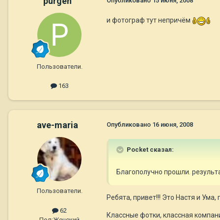
purgen
Опубликовано
15 июня, 2008
и фотограф тут непричём
Пользователи.
163
ave-maria
Опубликовано
16 июня, 2008
Pocket сказал:
Благополучно прошли. результа
Пользователи.
Ребята, привет!!! Это Настя и Ума,
62
Классные фотки, классная компани
Пол:
Женский