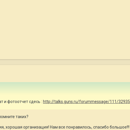
т и фотоотчет сдесь :
http://talks.guns.ru/forummessage/111/32935
 помните таких?
я, хорошая организация! Нам все понравилось, спасибо большое!!!