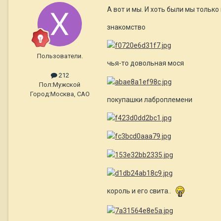
А вот и мы. И хоть были мы только
знакомство
Пользователи.
чья-то довольная мося
212
Пол:
Мужской
Город:
Москва, САО
покупашки лаброплемени
король и его свита..