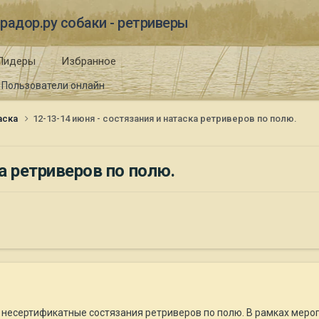
радор.ру собаки - ретриверы
Лидеры
Избранное
Пользователи онлайн
таска
12-13-14 июня - состязания и натаска ретриверов по полю.
а ретриверов по полю.
 несертификатные состязания ретриверов по полю. В рамках мероп