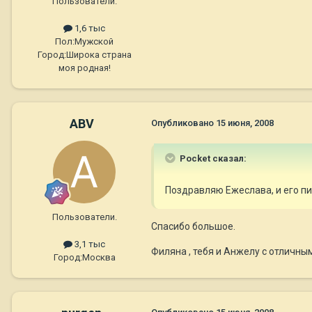
Пользователи.
1,6 тыс
Пол:
Мужской
Город:
Широка страна
моя родная!
ABV
Опубликовано
15 июня, 2008
Pocket сказал:
Поздравляю Ежеслава, и его пи
Пользователи.
Спасибо большое.
3,1 тыс
Филяна , тебя и Анжелу с отличны
Город:
Москва