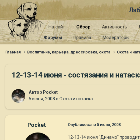
Лаб
На сайт
Обзор
Активность
Форумы
Правила
Модераторы
Главная
Воспитание, карьера, дрессировка, охота
Охота и на
12-13-14 июня - состязания и натаск
Автор
Pocket
5 июня, 2008
в
Охота и натаска
Pocket
Опубликовано
5 июня, 2008
12-13-14 июня "Динамо" проводит