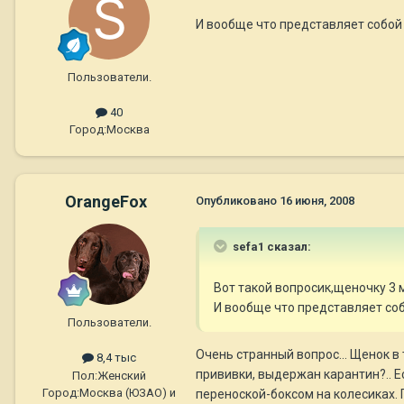
И вообще что представляет собой 
Пользователи.
40
Город:
Москва
OrangeFox
Опубликовано
16 июня, 2008
sefa1 сказал:
Вот такой вопросик,щеночку 3 
И вообще что представляет соб
Пользователи.
Очень странный вопрос... Щенок 
8,4 тыс
прививки, выдержан карантин?.. Ес
Пол:
Женский
Город:
Москва (ЮЗАО) и
переноской-боксом на колесиках. П