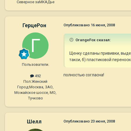
Северное заМКАДье
ГерцеРон
Опубликовано
16 июня, 2008
OrangeFox сказал:
Щенку сделаны прививки, выдер
такси, б) пластиковой переноск
Пользователи.
полностью согласна!
492
Пол:
Женский
Город:
Москва, ЗАО,
Можайское шоссе, МО,
Тучково
Шелл
Опубликовано
23 июня, 2008