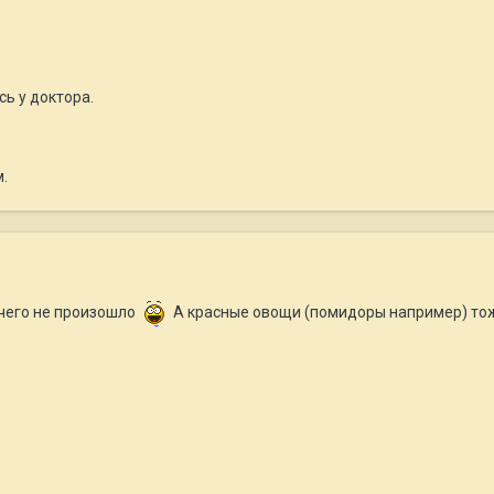
сь у доктора.
.
ичего не произошло
А красные овощи (помидоры например) то