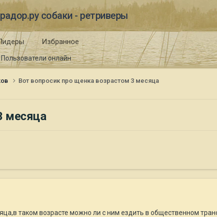
радор.ру собаки - ретриверы
Лидеры
Избранное
Пользователи онлайн
ков
Вот вопросик про щенка возрастом 3 месяца
3 месяца
сяца,в таком возрасте можно ли с ним ездить в общественном тра