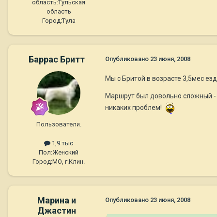
область:
Тульская
область
Город:
Тула
Баррас Бритт
Опубликовано
23 июня, 2008
Мы с Бритой в возрасте 3,5мес езд
Маршрут был довольно сложный - э
никаких проблем!
Пользователи.
1,9 тыс
Пол:
Женский
Город:
МО, г.Клин.
Марина и
Опубликовано
23 июня, 2008
Джастин