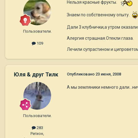
Нельзя красные фрукты.
Знаем по собственному опыту.
Дали 3 клубнички,а утром оказали
Пользователи.
Алергия страшная.Отекли глаза.
109
Лечили супрастином и ципроветом
Юля & друг Тилк
Опубликовано
23 июня, 2008
А мы земляники немного дали...н
Пользователи.
283
Регион,