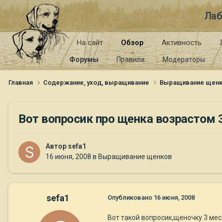
Лаб
На сайт
Обзор
Активность
Форумы
Правила
Модераторы
Главная
Содержание, уход, выращивание
Выращивание щен
Вот вопросик про щенка возрастом 
Автор
sefa1
16 июня, 2008
в
Выращивание щенков
sefa1
Опубликовано
16 июня, 2008
Вот такой вопросик,щеночку 3 ме