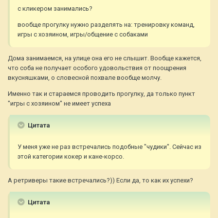
с кликером занимались?
вообще прогулку нужно разделять на: тренировку команд,
игры с хозяином, игры/общение с собаками
Дома занимаемся, на улице она его не слышит. Вообще кажется,
что соба не получает особого удовольствия от поощрения
вкусняшками, о словесной похвале вообще молчу.
Именно так и стараемся проводить прогулку, да только пункт
"игры с хозяином" не имеет успеха
Цитата
У меня уже не раз встречались подобные "чудики". Сейчас из
этой категории кокер и кане-корсо.
А ретриверы такие встречались?)) Если да, то как их успехи?
Цитата