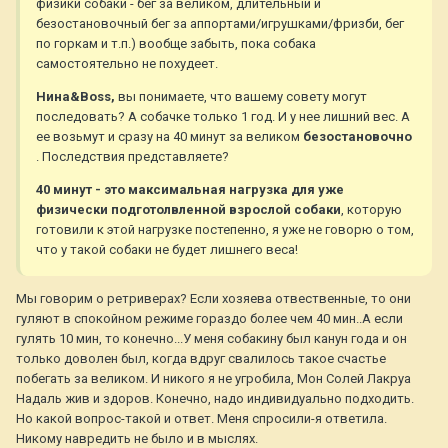
физики собаки - бег за великом, длительный и
безостановочный бег за аппортами/игрушками/фризби, бег
по горкам и т.п.) вообще забыть, пока собака
самостоятельно не похудеет.
Нина&Boss,
вы понимаете, что вашему совету могут
последовать? А собачке только 1 год. И у нее лишний вес. А
ее возьмут и сразу на 40 минут за великом
безостановочно
. Последствия представляете?
40 минут - это максимальная нагрузка для уже
физически подготолвленной взрослой собаки
, которую
готовили к этой нагрузке постепенно, я уже не говорю о том,
что у такой собаки не будет лишнего веса!
Мы говорим о ретриверах? Если хозяева отвественные, то они
гуляют в спокойном режиме гораздо более чем 40 мин..А если
гулять 10 мин, то конечно...У меня собакину был канун года и он
только доволен был, когда вдруг свалилось такое счастье
побегать за великом. И никого я не угробила, Мон Солей Лакруа
Надаль жив и здоров. Конечно, надо индивидуально подходить.
Но какой вопрос-такой и ответ. Меня спросили-я ответила.
Никому навредить не было и в мыслях.