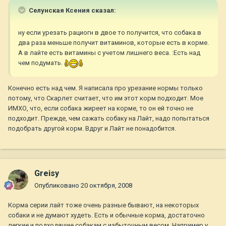
Селунская Ксения сказал:
ну если урезать рациогн в двое то получится, что собака в
два раза меньше получит витаминов, которые есть в корме.
А в лайте есть витамины с учетом лишнего веса. :Есть над
чем подумать.
Конечно есть над чем. Я написала про урезание нормы только
потому, что Скарлет считает, что им этот корм подходит. Мое
ИМХО, что, если собака жиреет на корме, то он ей точно не
подходит. Прежде, чем сажать собаку на Лайт, надо попытаться
подобрать другой корм. Вдруг и Лайт не понадобится.
Greisy
Опубликовано
20 октября, 2008
Корма серии лайт тоже очень разные бывают, на некоторых
собаки и не думают худеть. Есть и обычные корма, достаточно
легкие и подходящие собакам с избыточным весом. Например у