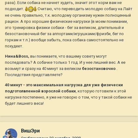
раза). Если собака не начнет худеть, значит этот корм вам не
подходит.
Считаю, что переводить молодую собаку на Лайт
не очень правильно, т.к. молодому организму нужен полноценный
рацион. А про хорошие физические нагрузки (в моем понимании,
это тренировка физики собаки - бег за великом, длительный и
безостановочный бег за аппортами/игрушками/фризби, бег по
горкам и т.п.) вообще забыть, пока собака самостоятельно не
похудеет.
Нина&Boss,
вы понимаете, что вашему совету могут
последовать? А собачке только 1 год. И у нее лишний вес. А ее
возьмут и сразу на 40 минут за великом
безостановочно
.
Последствия представляете?
40 минут - это максимальная нагрузка для уже физически
подготолвленной взрослой собаки
, которую готовили к этой
нагрузке постепенно, я уже не говорю о том, что у такой собаки не
будет лишнего веса!
ВишЭри