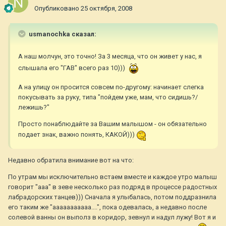
Опубликовано
25 октября, 2008
usmanochka сказал:
А наш молчун, это точно! За 3 месяца, что он живет у нас, я
слышала его "ГАВ" всего раз 10)))
А на улицу он просится совсем по-другому: начинает слегка
покусывать за руку, типа "пойдем уже, мам, что сидишь?/
лежишь?"
Просто понаблюдайте за Вашим малышом - он обязательно
подает знак, важно понять, КАКОЙ)))
Недавно обратила внимание вот на что:
По утрам мы исключительно встаем вместе и каждое утро малыш
говорит "ааа" в зеве несколько раз подряд в процессе радостных
лабрадорских танцев))) Сначала я улыбалась, потом поддразнила
его таким же "ааааааааааа....", пока одевалась, а недавно после
солевой ванны он выполз в коридор, зевнул и надул лужу! Вот я и