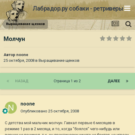
Лабрадор.ру собаки - ретриверы
Выращивание щенков
Молчун
Автор
noone
25 октября, 2008
в
Выращивание щенков
НАЗАД
Страница 1 из 2
ДАЛЕЕ
noone
Опубликовано
25 октября, 2008
С детства мой мальчик молчун. Гавкал первые 6 месяцев в
режиме 1 раз в 2 месяца, и то, когда "боялся" чего-нибудь или
вернее не понимал, т.к. он практически ничего не боится, на угрозу