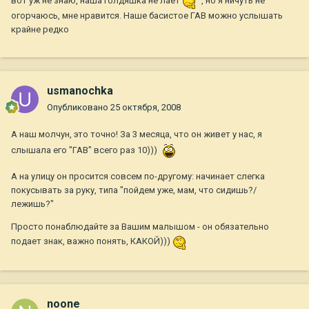
вот уж не знаю, наша голдяшка не лает
, но я ничуть не
огорчаюсь, мне нравится. Наше басистое ГАВ можно услышать
крайне редко
usmanochka
Опубликовано
25 октября, 2008
А наш молчун, это точно! За 3 месяца, что он живет у нас, я
слышала его "ГАВ" всего раз 10)))
А на улицу он просится совсем по-другому: начинает слегка
покусывать за руку, типа "пойдем уже, мам, что сидишь?/
лежишь?"
Просто понаблюдайте за Вашим малышом - он обязательно
подает знак, важно понять, КАКОЙ)))
noone