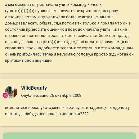
а мы месяцев с трех начали учить команду хочешь
гулять)))))))))))к улице нам приучать не пришлось,он сразу
освоился,потом я продолжала больше играть с ним вне
дома,развлекать,общаться,а потом как только я поняла что он в
состоянии приносить ошейник и поводок начала учить.....как не
странно он все понял с раза второго.сейчас проблем нет,правда
он иногда начал хитрить))))выходим,а он носиться начинает,а не
справлять свои надобности.теперь все хорошо и эта команда нам
очень пригодилась,тепеь я не ломаю голову,а просто жду когда он
притащит свои амуниции.
WildBeauty
Опубликовано
26 октября, 2008
поделитесь пожалуйста,меня интересуют владельцы голденов.у
вас когда-нибудь пес лаял на человека????