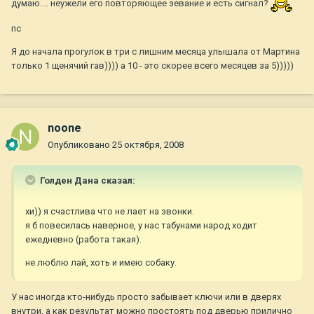
думаю.... неужели его повторяющее зевание и есть сигнал?
пс
Я до начала прогулок в три с лишним месяца улышала от Мартина
только 1 щенячий гав)))) а 10 - это скорее всего месяцев за 5)))))
noone
Опубликовано
25 октября, 2008
Голден Дана сказал:
хи)) я счастлива что не лает на звонки.
я б повесилась наверное, у нас табунами народ ходит
ежедневно (работа такая).
не люблю лай, хоть и имею собаку.
У нас иногда кто-нибудь просто забывает ключи или в дверях
внутри, а как результат можно простоять под дверью прилично