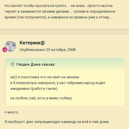
Но насчёт чтобы проситься гулять.... не знаю...просто молча
терпит и занимается своими делами.... гуляем в определённое
время (так получается), и наверное он привык уже к этому.....
Катеринк@
Опубликовано
25 октября, 2008
Голден Дана сказал:
хи)) я счастлива что не лает на звонки.
я б повесилась наверное, у нас табунами народ ходит
ежедневно (работа такая).
не люблю лай, хоть и имею собаку.
+ много.
Я наоборот даю запрещающую каманду на вой и лай дома.