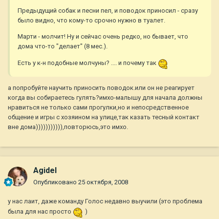
Предыдущий собак и песни пел, и поводок приносил - сразу
было видно, что кому-то срочно нужно в туалет.
Марти - молчит! Ну и сейчас очень редко, но бывает, что
дома что-то "делает" (8 мес.).
Есть у к-н подобные молчуны? .... и почему так
а попробуйте научить приносить поводок.или он не реагирует
когда вы собираетесь гулять?имхо-малышу для начала должны
нравиться не только сами прогулки,но и непосредственное
общение и игры с хозяином на улице,так казать тесный контакт
вне дома))))))))))),повторюсь,это имхо.
Agidel
Опубликовано
25 октября, 2008
у нас лаит, даже команду Голос недавно выучили (это проблема
была для нас просто
)