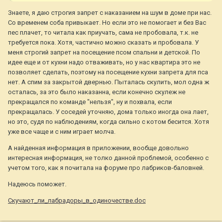
Знаете, я даю строгия запрет с наказанием на шум в доме при нас.
Со временем соба привыкает. Но если это не помогает и без Вас
пес плачет, то читала как приучать, сама не пробовала, т.к. не
требуется пока. Хотя, частично можно сказать и пробовала. У
меня строгий запрет на посещение псом спальни и детской. По
идее еще и от кухни надо отваживать, но у нас квартира это не
позволяет сделать, поэтому на посещение кухни запрета для пса
нет. А спим за закрытой двернью. Пыталась скулить, мол одна ж
осталась, за это было наказанна, если конечно скулеж не
прекращался по команде "нельзя", ну и похвала, если
прекращалась. У соседей уточняю, дома только иногда она лает,
но это, судя по наблюдениям, когда сильно с котом бесится. Хотя
уже все чаще и с ним играет молча.
А найденная информация в приложении, вообще довольно
интересная информация, не толко данной проблемой, особенно с
учетом того, как я почитала на форуме про лабриков-баловней.
Надеюсь поможет.
Скучают_ли_лабрадоры_в_одиночестве.doc