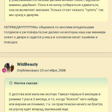
мамины дербанит. Пока я не начну собираться-одеваться,
она не выявляет желания. Только стоит сказать "гулять" так
мы сразу к дверям.
НЕПРАВДА!!!!!!!!!!!!!!!!Мы общаемся со многими владельцами
голденов и уж поверьте,они далеко не молчуны.наш как минимум
зовет к двери и садится у нее,а в основном несет ошейник и
поводок.
WildBeauty
Опубликовано
25 октября, 2008
Norma сказал:
С детства мой мальчик молчун. Гавкал первые 6 месяцев в
режиме 1 раз в 2 месяца, и то, когда "боялся" чего-нибудь
или вернее не понимал, т.к. он практически ничего не боится,
на угрозу идет вперед, маленький еще.