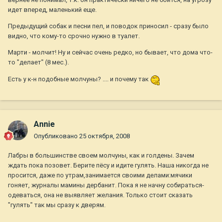
идет вперед, маленький еще.
Предыдущий собак и песни пел, и поводок приносил - сразу было
видно, что кому-то срочно нужно в туалет.
Марти - молчит! Ну и сейчас очень редко, но бывает, что дома что-
то "делает" (8 мес.).
Есть у к-н подобные молчуны? .... и почему так
Annie
Опубликовано
25 октября, 2008
Лабры в большинстве своем молчуны, как и голдены. Зачем
ждать пока позовет. Берите пёсу и идите гулять. Наша никогда не
просится, даже по утрам,занимается своими делами:мячики
гоняет, журналы мамины дербанит. Пока я не начну собираться-
одеваться, она не выявляет желания. Только стоит сказать
"гулять" так мы сразу к дверям.