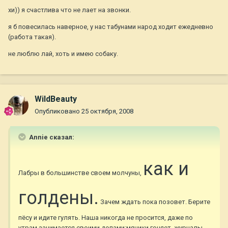
хи)) я счастлива что не лает на звонки.
я б повесилась наверное, у нас табунами народ ходит ежедневно
(работа такая).
не люблю лай, хоть и имею собаку.
WildBeauty
Опубликовано
25 октября, 2008
Annie сказал:
как и
Лабры в большинстве своем молчуны,
голдены.
Зачем ждать пока позовет. Берите
пёсу и идите гулять. Наша никогда не просится, даже по
утрам,занимается своими делами:мячики гоняет, журналы