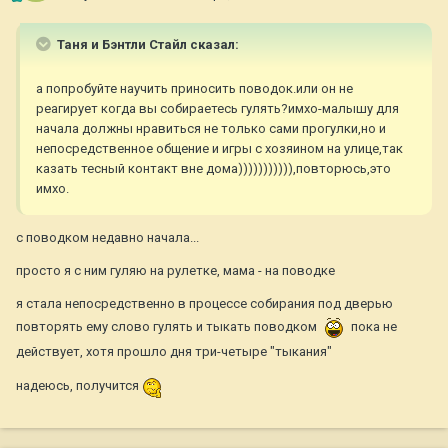
Таня и Бэнтли Стайл сказал:
а попробуйте научить приносить поводок.или он не
реагирует когда вы собираетесь гулять?имхо-малышу для
начала должны нравиться не только сами прогулки,но и
непосредственное общение и игры с хозяином на улице,так
казать тесный контакт вне дома))))))))))),повторюсь,это
имхо.
с поводком недавно начала...
просто я с ним гуляю на рулетке, мама - на поводке
я стала непосредственно в процессе собирания под дверью
повторять ему слово гулять и тыкать поводком
пока не
действует, хотя прошло дня три-четыре "тыкания"
надеюсь, получится