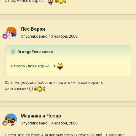
Откормился Баррик...
Пёс Барри
Опубликовано
10 ноября, 2008
OrangeFox сказал:
Откормился Баррик... :)
Юль, мы усердно работали над этоим - ведь корм то
диетический)))
Маринка и Чезар
Опубликовано
10 ноября, 2008
Настя, что-то Барри на первых фотках грустнейший... Наверное,