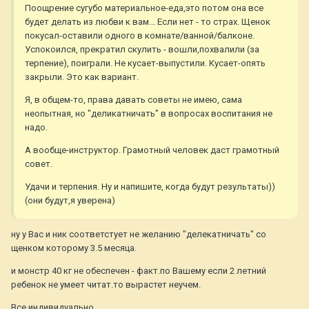
Поощрение сугубо материальное-еда,это потом она все
будет делать из любви к вам... Если нет - то страх. Щенок
покусал-оставили одного в комнате/ванной/балконе.
Успокоился, прекратил скулить - вошли,похвалили (за
терпение), поиграли. Не кусает-выпустили. Кусает-опять
закрыли. Это как вариант.
Я, в общем-то, права давать советы не имею, сама
неопытная, но "деликатничать" в вопросах воспитания не
надо.
А вообще-инструктор. Грамотный человек даст грамотный
совет.
Удачи и терпения. Ну и напишите, когда будут результаты))
(они будут,я уверена)
ну у Вас и ник соответстует не желанию "делекатничать" со
щенком которому 3.5 месяца.
и монстр 40 кг не обеспечен - факт.по Вашему если 2 летний
ребенок не умеет читат.то вырастет неучем.
Все индивидуально.