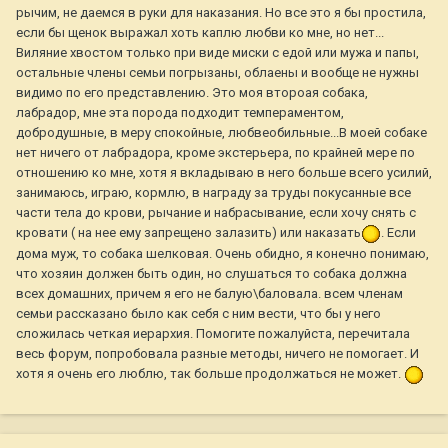
рычим, не даемся в руки для наказания. Но все это я бы простила,
если бы щенок выражал хоть каплю любви ко мне, но нет...
Виляние хвостом только при виде миски с едой или мужа и папы,
остальные члены семьи погрызаны, облаены и вообще не нужны
видимо по его представлению. Это моя второая собака,
лабрадор, мне эта порода подходит темпераментом,
добродушные, в меру спокойные, любвеобильные...В моей собаке
нет ничего от лабрадора, кроме экстерьера, по крайней мере по
отношению ко мне, хотя я вкладываю в него больше всего усилий,
занимаюсь, играю, кормлю, в награду за труды покусанные все
части тела до крови, рычание и набрасывание, если хочу снять с
кровати ( на нее ему запрещено залазить) или наказать
. Если
дома муж, то собака шелковая. Очень обидно, я конечно понимаю,
что хозяин должен быть один, но слушаться то собака должна
всех домашних, причем я его не балую\баловала. всем членам
семьи рассказано было как себя с ним вести, что бы у него
сложилась четкая иерархия. Помогите пожалуйста, перечитала
весь форум, попробовала разные методы, ничего не помогает. И
хотя я очень его люблю, так больше продолжаться не может.