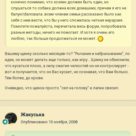
конечно понимаю, что хозяин должен быть один, но
слушаться то собака должна всех домашних, причем я его не
балую\баловала. всем членам семьи рассказано было как
себя с ним вести, что бы у него сложилась четкая иерархия.
Помогите пожалуйста, перечитала весь форум, попробовала
разные методы, ничего не помогает. И хотя я очень его
люблю, так больше продолжаться не может.
Вашему щенку сколько месяцев-то? "Рычание и набрасывание", по
идее, он может делать еще только, как игру... Щенку не объяснили,
что кусаться плохо, а силу сжатия челюстей он не контролирует -
вот и получается, что он Вас кусает, не сознавая, что Вам больно.
Тем более, до крови.
Очевидно, что щенок просто "сел на голову" и лапки свесил.
Жакуська
Опубликовано
13 ноября, 2008