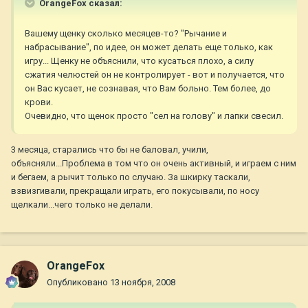
OrangeFox сказал:
Вашему щенку сколько месяцев-то? "Рычание и
набрасывание", по идее, он может делать еще только, как
игру... Щенку не объяснили, что кусаться плохо, а силу
сжатия челюстей он не контролирует - вот и получается, что
он Вас кусает, не сознавая, что Вам больно. Тем более, до
крови.
Очевидно, что щенок просто "сел на голову" и лапки свесил.
3 месяца, старались что бы не баловал, учили,
объясняли...Проблема в том что он очень активный, и играем с ним
и бегаем, а рычит только по случаю. За шкирку таскали,
взвизгивали, прекращали играть, его покусывали, по носу
щелкали...чего только не делали.
OrangeFox
Опубликовано
13 ноября, 2008