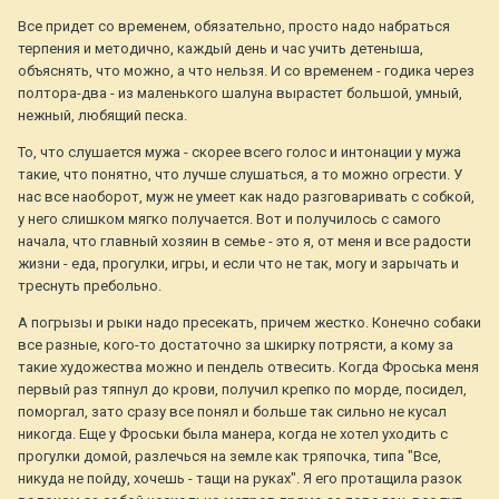
Все придет со временем, обязательно, просто надо набраться
терпения и методично, каждый день и час учить детеныша,
объяснять, что можно, а что нельзя. И со временем - годика через
полтора-два - из маленького шалуна вырастет большой, умный,
нежный, любящий песка.
То, что слушается мужа - скорее всего голос и интонации у мужа
такие, что понятно, что лучше слушаться, а то можно огрести. У
нас все наоборот, муж не умеет как надо разговаривать с собкой,
у него слишком мягко получается. Вот и получилось с самого
начала, что главный хозяин в семье - это я, от меня и все радости
жизни - еда, прогулки, игры, и если что не так, могу и зарычать и
треснуть пребольно.
А погрызы и рыки надо пресекать, причем жестко. Конечно собаки
все разные, кого-то достаточно за шкирку потрясти, а кому за
такие художества можно и пендель отвесить. Когда Фроська меня
первый раз тяпнул до крови, получил крепко по морде, посидел,
поморгал, зато сразу все понял и больше так сильно не кусал
никогда. Еще у Фроськи была манера, когда не хотел уходить с
прогулки домой, разлечься на земле как тряпочка, типа "Все,
никуда не пойду, хочешь - тащи на руках". Я его протащила разок