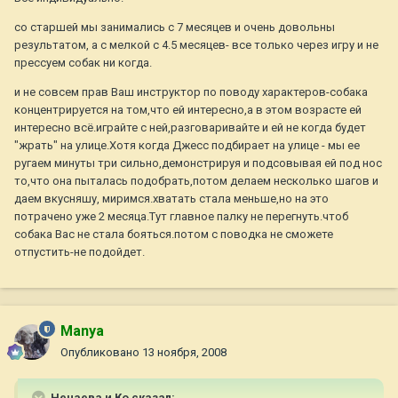
со старшей мы занимались с 7 месяцев и очень довольны
результатом, а с мелкой с 4.5 месяцев- все только через игру и не
прессуем собак ни когда.
и не совсем прав Ваш инструктор по поводу характеров-собака
концентрируется на том,что ей интересно,а в этом возрасте ей
интересно всё.играйте с ней,разговаривайте и ей не когда будет
"жрать" на улице.Хотя когда Джесс подбирает на улице - мы ее
ругаем минуты три сильно,демонстрируя и подсовывая ей под нос
то,что она пыталась подобрать,потом делаем несколько шагов и
даем вкусняшу, миримся.хватать стала меньше,но на это
потрачено уже 2 месяца.Тут главное палку не перегнуть.чтоб
собака Вас не стала бояться.потом с поводка не сможете
отпустить-не подойдет.
Manya
Опубликовано
13 ноября, 2008
Нечаева и Ко сказал: