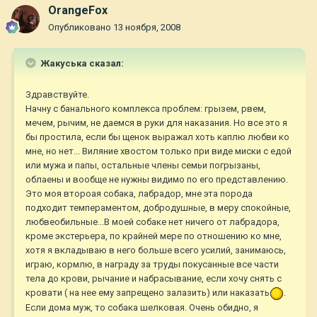
OrangeFox
Опубликовано
13 ноября, 2008
Жакуська сказал:
Здравствуйте.
Начну с банального комплекса проблем: грызем, рвем,
мечем, рычим, не даемся в руки для наказания. Но все это я
бы простила, если бы щенок выражал хоть каплю любви ко
мне, но нет... Виляние хвостом только при виде миски с едой
или мужа и папы, остальные члены семьи погрызаны,
облаены и вообще не нужны видимо по его представлению.
Это моя второая собака, лабрадор, мне эта порода
подходит темпераментом, добродушные, в меру спокойные,
любвеобильные...В моей собаке нет ничего от лабрадора,
кроме экстерьера, по крайней мере по отношению ко мне,
хотя я вкладываю в него больше всего усилий, занимаюсь,
играю, кормлю, в награду за труды покусанные все части
тела до крови, рычание и набрасывание, если хочу снять с
кровати ( на нее ему запрещено залазить) или наказать
.
Если дома муж, то собака шелковая. Очень обидно, я