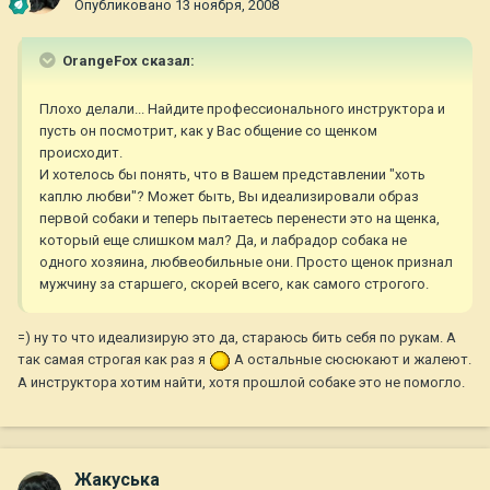
Опубликовано
13 ноября, 2008
OrangeFox сказал:
Плохо делали... Найдите профессионального инструктора и
пусть он посмотрит, как у Вас общение со щенком
происходит.
И хотелось бы понять, что в Вашем представлении "хоть
каплю любви"? Может быть, Вы идеализировали образ
первой собаки и теперь пытаетесь перенести это на щенка,
который еще слишком мал? Да, и лабрадор собака не
одного хозяина, любвеобильные они. Просто щенок признал
мужчину за старшего, скорей всего, как самого строгого.
=) ну то что идеализирую это да, стараюсь бить себя по рукам. А
так самая строгая как раз я
А остальные сюсюкают и жалеют.
А инструктора хотим найти, хотя прошлой собаке это не помогло.
Жакуська