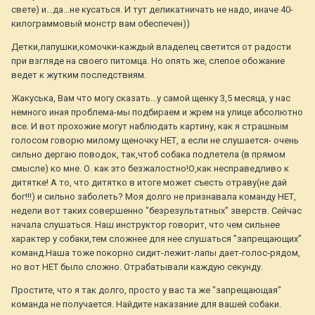
свете) и...да...не кусаться. И тут деликатничать не надо, иначе 40-
килограммовый монстр вам обеспечен))
Детки,лапушки,комочки-каждый владелец светится от радости
при взгляде на своего питомца. Но опять же, слепое обожание
ведет к жутким последствиям.
Жакуська, Вам что могу сказать...у самой щенку 3,5 месяца, у нас
немного иная проблема-мы подбираем и жрем на улице абсолютно
все. И вот прохожие могут наблюдать картину, как я страшным
голосом говорю милому щеночку НЕТ, а если не слушается- очень
сильно дергаю поводок, так,чтоб собака подлетела (в прямом
смысле) ко мне. О. как это безжалостно!О,как несправедливо к
дитятке! А то, что дитятко в итоге может съесть отраву(не дай
бог!!!) и сильно заболеть? Моя долго не признавала команду НЕТ,
недели вот таких совершенно "безрезультатных" зверств. Сейчас
начала слушаться. Наш инструктор говорит, что чем сильнее
характер у собаки,тем сложнее для нее слушаться "запрещающих"
команд.Наша тоже покорно сидит-лежит-лапы дает-голос-рядом,
но вот НЕТ было сложно. Отрабатывали каждую секунду.
Простите, что я так долго, просто у вас та же "запрещающая"
команда не получается. Найдите наказание для вашей собаки.