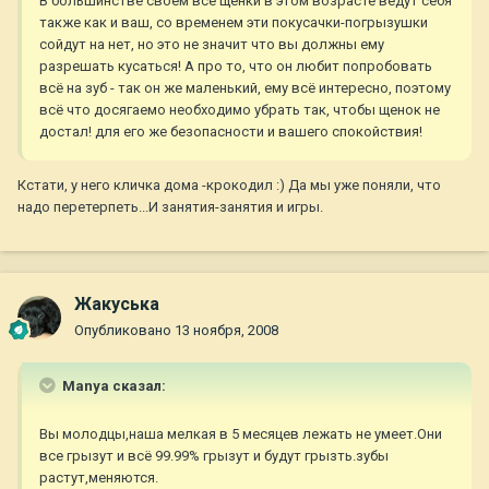
В большинстве своем все щенки в этом возрасте ведут себя
также как и ваш, со временем эти покусачки-погрызушки
сойдут на нет, но это не значит что вы должны ему
разрешать кусаться! А про то, что он любит попробовать
всё на зуб - так он же маленький, ему всё интересно, поэтому
всё что досягаемо необходимо убрать так, чтобы щенок не
достал! для его же безопасности и вашего спокойствия!
Кстати, у него кличка дома -крокодил :) Да мы уже поняли, что
надо перетерпеть...И занятия-занятия и игры.
Жакуська
Опубликовано
13 ноября, 2008
Manya сказал:
Вы молодцы,наша мелкая в 5 месяцев лежать не умеет.Они
все грызут и всё 99.99% грызут и будут грызть.зубы
растут,меняются.