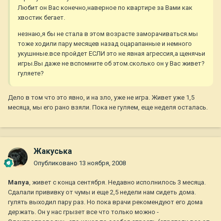
Любит он Вас конечно,наверное по квартире за Вами как
хвостик бегает.
незнаю,я бы не стала в этом возрасте заморачиваться.мы
тоже ходили пару месяцев назад оцарапанные и немного
укушнные.все пройдет ЕСЛИ это не явная агрессия,а щенячьи
игры.Вы даже не вспомните об этом.сколько он у Вас живет?
гуляете?
Дело в том что это явно, и на зло, уже не игра. Живет уже 1,5
месяца, мы его рано взяли. Пока не гуляем, еще неделя осталась.
Жакуська
Опубликовано
13 ноября, 2008
Manya
, живет с конца сентября. Недавно исполнилось 3 месяца.
Сдалали прививку от чумы и еще 2,5 недели нам сидеть дома.
гулять выходил пару раз. Но пока врачи рекомендуют его дома
держать. Он у нас грызет все что только можно -