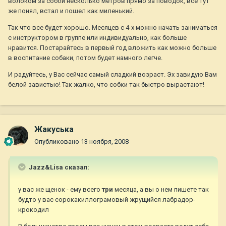
волоком за собой несколько метров прямо за поводок, все тут
же понял, встал и пошел как миленький.
Так что все будет хорошо. Месяцев с 4-х можно начать заниматься
с инструктором в группе или индивидуально, как больше
нравится. Постарайтесь в первый год вложить как можно больше
в воспитание собаки, потом будет намного легче.
И радуйтесь, у Вас сейчас самый сладкий возраст. Эх завидую Вам
белой завистью! Так жалко, что собки так быстро вырастают!
Жакуська
Опубликовано
13 ноября, 2008
Jazz&Lisa сказал:
у вас же щенок - ему всего
три
месяца, а вы о нем пишете так
будто у вас сорокакиллограмовый жрущийся лабрадор-
крокодил