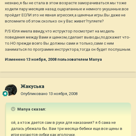
незнаю,я бы не стала в этом возрасте заморачиваться.мы тоже
ходили пару месяцев назад оцарапанные и немного укушнные.все
пройдет ЕСЛИ это не явная агрессия,а щенячьи игры.Вы даже не
вспомните об этом.сколько он у Вас живет?гуляете?
P/S Юля имела ввиду,что иструктор посмотрит на модель
поведения между Вами и щенком,сделает выводы,подскажет что-
то.НО прежде всего Вы должны сами и только,сами с ним
заниматься по программе инструктора,тогда он будет послушным.
Изменено
13 ноября, 2008
пользователем Manya
Жакуська
Опубликовано
13 ноября, 2008
Manya сказал:
ой, а ктож дается сам в руки для наказания? я б сама не
далась.убежала бы. Вам три месяца-бебики еще.все щены в
игре кусаются-зубки как иголочки.