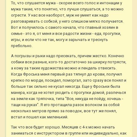
То, что слушается мужа - скорее всего голос и интонации у
мужа такие, что понятно, что лучше слушаться, а то можно
огрести. У нас все наоборот, муж не умеет как надо
разговаривать с собкой, у него слишком мягко получается.
Вот и получилось с самого начала, что главный хозяин в
семье - это я, от меня и все радости жизни - еда, прогулки,
игры, и если что не так, могу и зарычать и треснуть
пребольно.
А погрызы и рыки надо пресекать, причем жестко. Конечно
собаки все разные, кого-то достаточно за шкирку потрясти,
а кому за такие художества можно и пендель отвесить.
Когда Фроська меня первый раз тяпнул до крови, получил
крепко по морде, посидел, поморгал, зато сразу все понял и
больше так сильно не кусал никогда. Еще у Фроськи была
манера, когда не хотел уходить с прогулки домой, разлечься
на земле как тряпочка, типа "Все, никуда не пойду, хочешь -
тащи на руках". Я его протащила разок волоком за собой
несколько метров прямо за поводок, все тут же понял,
встал и пошел как миленький.
Так что все будет хорошо. Месяцев с 4-х можно начать
заниматься с инструктором в группе или индивидуально, как