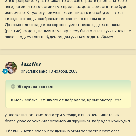
Электропроводку - это какая то особая страсть (спрятали все от
него), стоит что то оставить в пределах досягаемости - все будет
испорчено. К туалету приучен - ходит писать в свой угол - в вот
твердые отходы разбрасывает хаотично по комнате.
Дрессировке поддается хорошо, умеет лежать, давать лапы
(разные), сидеть, нельзя команду. Чему бы его еще научить пока не
знаю - подйем гулять будем рядом учиться ходить.
Павел
JazzWay
Опубликовано
13 ноября, 2008
Жакуська сказал:
в моей собаке нет ничего от лабрадора, кроме экстерьера
у вас же щенок - ему всего
три
месяца, а вы о нем пишете так
будто у вас сорокакиллограмовый жрущийся лабрадор-крокодил
В большинстве своем все щенки в этом возрасте ведут себя