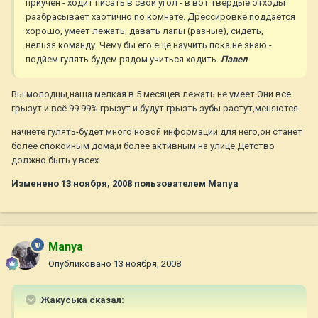
приучен - ходит писать в свой угол - в вот твердые отходы
разбрасывает хаотично по комнате. Дрессировке поддается
хорошо, умеет лежать, давать лапы (разные), сидеть,
нельзя команду. Чему бы его еще научить пока не знаю -
подйем гулять будем рядом учиться ходить.
Павел
Вы молодцы,наша мелкая в 5 месяцев лежать не умеет.Они все
грызут и всё 99.99% грызут и будут грызть.зубы растут,меняются.
начнете гулять-будет много новой информации для него,он станет
более спокойным дома,и более активным на улице.Детство
должно быть у всех.
Изменено
13 ноября, 2008
пользователем Manya
Manya
Опубликовано
13 ноября, 2008
Жакуська сказал: