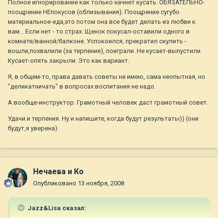
Полное игнорирование как только начнет кусать. ОБЯЗАТЕЛЬНО-
поощрение НЕпокусов (облизывания). Поощрение сугубо
материальное-еда,это потом она все будет делать из любви к
вам... Если нет - то страх. Щенок покусал-оставили одного в
комнате/ванной/балконе. Успокоился, прекратил скулить -
вошли,похвалили (за терпение), поиграли. Не кусает-выпустили.
Кусает-опять закрыли. Это как вариант.
Я, в общем-то, права давать советы не имею, сама неопытная, но
"деликатничать" в вопросах воспитания не надо.
А вообще-инструктор. Грамотный человек даст грамотный совет.
Удачи и терпения. Ну и напишите, когда будут результаты)) (они
будут,я уверена)
Нечаева и Ко
Опубликовано
13 ноября, 2008
Jazz&Lisa сказал: