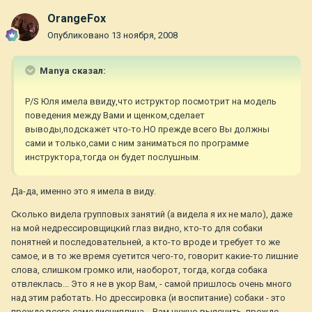
OrangeFox
Опубликовано
13 ноября, 2008
Manya сказал:
P/S Юля имела ввиду,что иструктор посмотрит на модель
поведения между Вами и щенком,сделает
выводы,подскажет что-то.НО прежде всего Вы должны
сами и только,сами с ним заниматься по программе
инструктора,тогда он будет послушным.
Да-да, именно это я имела в виду.
Сколько видела групповых занятий (а видела я их не мало), даже
на мой недрессировщицкий глаз видно, кто-то для собаки
понятней и последовательней, а кто-то вроде и требует то же
самое, и в то же время суетится чего-то, говорит какие-то лишние
слова, слишком громко или, наоборот, тогда, когда собака
отвлеклась... Это я не в укор Вам, - самой пришлось очень много
над этим работать. Но дрессировка (и воспитание) собаки - это
прежде всего самодисциплина... Вам нужно выяснить, прежде