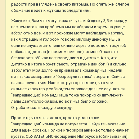
радости при взгляде на своего питомца. Но опять же, слепое
обожание ведет к жутким последствиям.
Жакуська, Вам что могу сказать...у самой щенку 3,5 месяца, у
нас немного иная проблема-мы подбираем и жрем на улице
абсолютно все. И вот прохожие могут наблюдать картину,
как я страшным голосом говорю милому щеночку НЕТ, а
если не слушается- очень сильно дергаю поводок, так,чтоб
собака подлетела (в прямом смысле) ко мне. О. как это
безжалостно!О,как несправедливо к дитятке! А то, что
дитятко в итоге может съесть отраву(не дай бог!!!) и сильно
заболеть? Моя долго не признавала команду НЕТ, недели
вот таких совершенно "безрезультатных" зверств. Сейчас
начала слушаться. Наш инструктор говорит, что чем
сильнее характер у собаки,тем сложнее для нее слушаться
"запрещающих" команд.Наша тоже покорно сидит-лежит-
лапы дает-голос-рядом, но вот НЕТ было сложно.
Отрабатывали каждую секунду.
Простите, что я так долго, просто у вас та же
"запрещающая" команда не получается. Найдите наказание
для вашей собаки. Полное игнорирование как только начнет
кусать. ОБЯЗАТЕЛЬНО-поощрение НЕпокусов (облизывания).