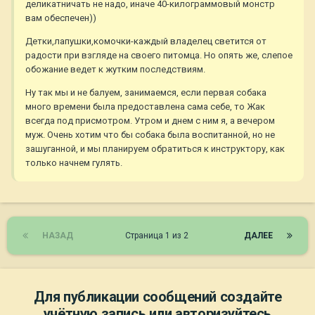
деликатничать не надо, иначе 40-килограммовый монстр
вам обеспечен))
Детки,лапушки,комочки-каждый владелец светится от
радости при взгляде на своего питомца. Но опять же, слепое
обожание ведет к жутким последствиям.
Ну так мы и не балуем, занимаемся, если первая собака
много времени была предоставлена сама себе, то Жак
всегда под присмотром. Утром и днем с ним я, а вечером
муж. Очень хотим что бы собака была воспитанной, но не
зашуганной, и мы планируем обратиться к инструктору, как
только начнем гулять.
НАЗАД
Страница 1 из 2
ДАЛЕЕ
Для публикации сообщений создайте
учётную запись или авторизуйтесь