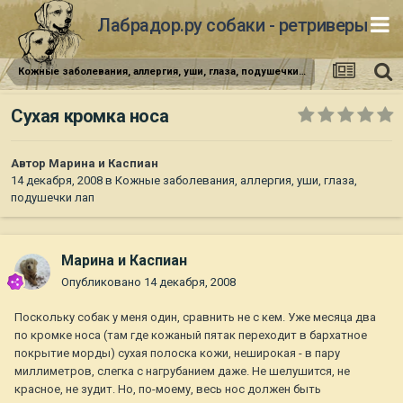
Лабрадор.ру собаки - ретриверы
Кожные заболевания, аллергия, уши, глаза, подушечки лап
Сухая кромка носа
Автор
Марина и Каспиан
14 декабря, 2008
в
Кожные заболевания, аллергия, уши, глаза,
подушечки лап
Марина и Каспиан
Опубликовано
14 декабря, 2008
Поскольку собак у меня один, сравнить не с кем. Уже месяца два
по кромке носа (там где кожаный пятак переходит в бархатное
покрытие морды) сухая полоска кожи, неширокая - в пару
миллиметров, слегка с нагрубанием даже. Не шелушится, не
красное, не зудит. Но, по-моему, весь нос должен быть