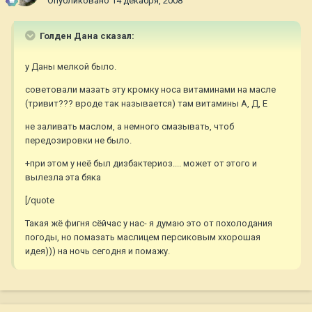
Опубликовано
14 декабря, 2008
Голден Дана сказал:
у Даны мелкой было.
советовали мазать эту кромку носа витаминами на масле
(тривит??? вроде так называется) там витамины А, Д, Е
не заливать маслом, а немного смазывать, чтоб
передозировки не было.
+при этом у неё был дизбактериоз.... может от этого и
вылезла эта бяка
[/quote
Такая жё фигня сёйчас у нас- я думаю это от похолодания
погоды, но помазать маслицем персиковым ххорошая
идея))) на ночь сегодня и помажу.