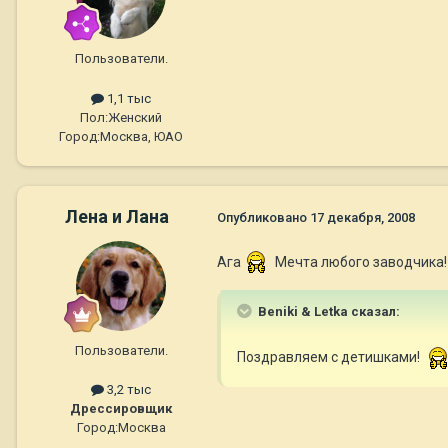
Пользователи.
1,1 тыс
Пол:
Женский
Город:
Москва, ЮАО
Лена и Лана
Опубликовано
17 декабря, 2008
Ага
Мечта любого заводчика!
Beniki & Letka сказал:
Пользователи.
Поздравляем с детишками!
3,2 тыс
Дрессировщик
Город:
Москва