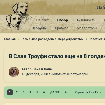
Лаб
На сайт
Обзор
Активность
Форумы
Правила
Модераторы
Главная
Племенное разведение. Переустройство.
Золотист
В Слав Троуфи стало еще на 8 голде
Автор
Лена и Лана
16 декабря, 2008
в
Золотистые ретриверы
1
2
3
4
5
6
ДАЛЕЕ
Страница 1 из 15