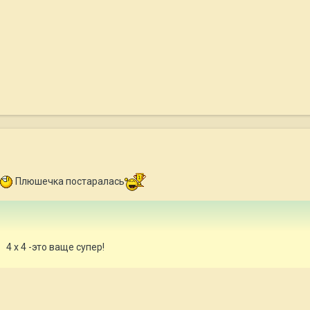
Плюшечка постаралась
4 х 4 -это ваще супер!