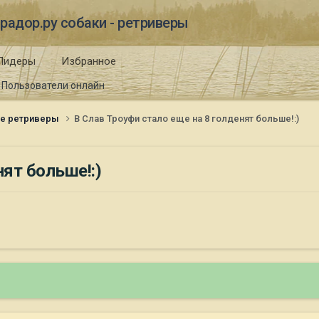
радор.ру собаки - ретриверы
Лидеры
Избранное
Пользователи онлайн
ые ретриверы
В Слав Троуфи стало еще на 8 голденят больше!:)
нят больше!:)