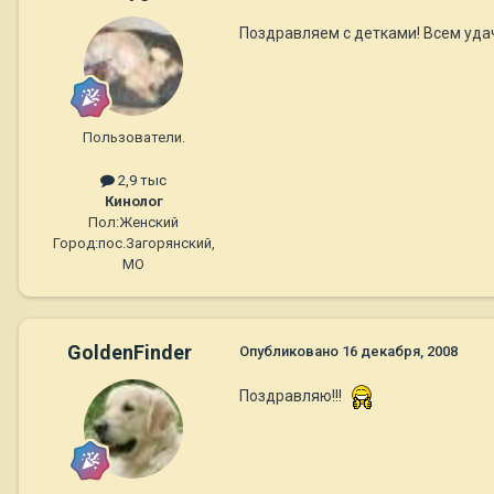
Поздравляем с детками! Всем уда
Пользователи.
2,9 тыс
Кинолог
Пол:
Женский
Город:
пос.Загорянский,
МО
GoldenFinder
Опубликовано
16 декабря, 2008
Поздравляю!!!