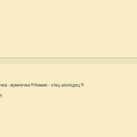
чка - вумнечка !!! Кимик - отец-молодец !!!
!!