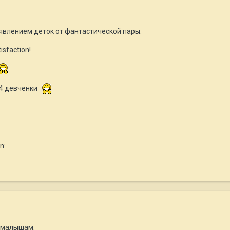
явлением деток от фантастической пары:
isfaction!
 4 девченки
n:
в малышам.