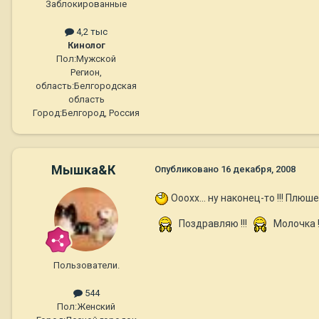
Заблокированные
4,2 тыс
Кинолог
Пол:
Мужской
Регион,
область:
Белгородская
область
Город:
Белгород, Россия
Мышка&К
Опубликовано
16 декабря, 2008
Ооохх... ну наконец-то !!! Плюше
Поздравляю !!!
Молочка !
Пользователи.
544
Пол:
Женский