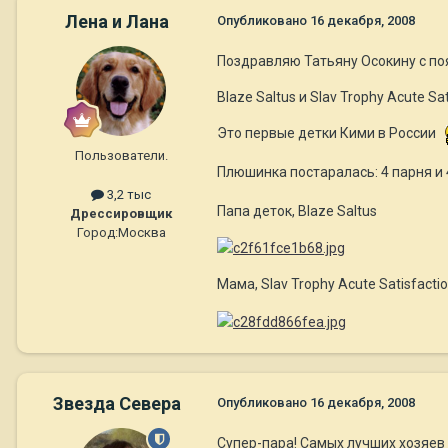
Лена и Лана
Опубликовано
16 декабря, 2008
Поздравляю Татьяну Осокину с по
Blaze Saltus и Slav Trophy Acute Sat
Это первые детки Кими в России
Пользователи.
Плюшинка постаралась: 4 парня и
3,2 тыс
Папа деток, Blaze Saltus
Дрессировщик
Город:
Москва
Мама, Slav Trophy Acute Satisfactio
Звезда Севера
Опубликовано
16 декабря, 2008
Супер-пара! Самых лучших хозяе