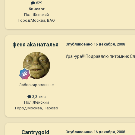
629
Кинолог
Пол:
Женский
Город:
Москва, ВАО
феня aka наталья
Опубликовано
16 декабря, 2008
Ура!-ура!!! Подравляю питомник Сл
Заблокированные
3,3 тыс
Пол:
Женский
Город:
Москва, Перово
Cantrygold
Опубликовано
16 декабря, 2008