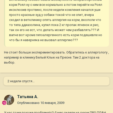
корм Роял ну с ним все нормально а потом перейти на Роял
иксклюзив протеинс, после недели комления начался уши
просто красные зуд у собаки токой что не спит, вчера
сходил в ветклинику опять аллергия на корм, вкололи что
то типа ддиазолина, купил пока 2 кг пропак ягненок и рис,
так он его не ест, что делать может чем разбавлять??? И
вапче вот кроме гипоалергенного есть корм подешевле но
что бы я наверняка не вызвал аллергию???
Не стоит больше эксперементировать. Обратитесь к аллергологу ,
например в клинику Белый Клык на Пресне. Там 2 доктора на
выбор.
2 недели спустя...
Татьяна А.
Опубликовано
10 января, 2009
У нас тоже похоже проблема!с2-5 мес сидели на сухом ПРО ПЛАН,