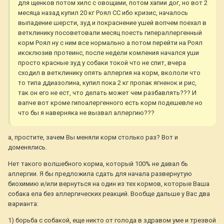
для щенков потом хилс с овощами, потом хапии дог, но вот 2
месяца назад купил 20 кг Роял СС ибо кризис, началось
выпадение шерсти, зуд и покраснение ушей вопчем поехал в
ветклинику посоветовали месяц поесть гипераллергенный
корм Роял ну с ним все нормально а потом перейти на Роял
иксклюзив протеинс, после недели комления начался уши
просто красные зуд у собаки токой что не спит, вчера
сходил в ветклинику опять аллергия на корм, вкололи что
то типа ддиазолина, купил пока 2 кг пропак ягненок и рис,
так он его не ест, что делать может чем разбавлять??? И
вапче вот кроме гипоалергенного есть корм подешевле но
что бы я наверняка не вызвал аллергию???
а, простите, зачем Вы меняли корм столько раз? Вот и
доменялись.
Нет такого волшебного корма, который 100% не давал бь
аллергии. Я бы предложила сдать для начала развернутую
биохимию и/или вернуться на один из тех кормов, которые Ваша
собака ела без аллергических реакций. Вообще дальше у Вас два
варианта:
1) борьба с собакой, еще никто от голода в здравом уме и трезвой