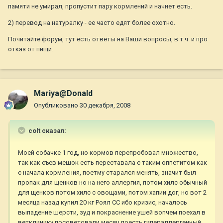
памяти не умирал, пропустит пару кормлений и начнет есть.
2) перевод на натуралку - ее часто едят более охотно.
Почитайте форум, тут есть ответы на Ваши вопросы, в т.ч. и про
отказ от пищи.
Mariya@Donald
Опубликовано
30 декабря, 2008
colt сказал:
Моей собачке 1 год, но кормов перепробовал множество,
так как съев мешок есть переставала с таким оппетитом как
с начала кормления, поетму старался менять, значит был
пропак для щенков но на него аллергия, потом хилс обычный
для щенков потом хилс с овощами, потом хапии дог, но вот 2
месяца назад купил 20 кг Роял СС ибо кризис, началось
выпадение шерсти, зуд и покраснение ушей вопчем поехал в
ветклинику посоветовали месяц поесть гипераллергенный