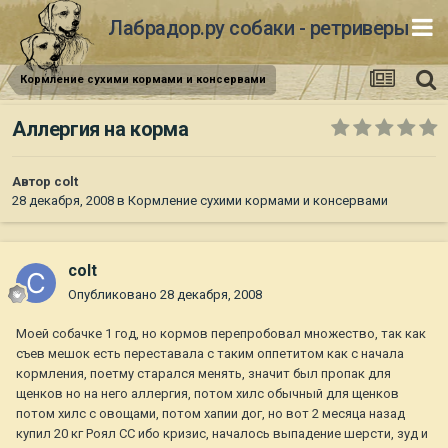
Лабрадор.ру собаки - ретриверы
Кормление сухими кормами и консервами
Аллергия на корма
Автор
colt
28 декабря, 2008
в
Кормление сухими кормами и консервами
colt
Опубликовано
28 декабря, 2008
Моей собачке 1 год, но кормов перепробовал множество, так как
съев мешок есть переставала с таким оппетитом как с начала
кормления, поетму старался менять, значит был пропак для
щенков но на него аллергия, потом хилс обычный для щенков
потом хилс с овощами, потом хапии дог, но вот 2 месяца назад
купил 20 кг Роял СС ибо кризис, началось выпадение шерсти, зуд и