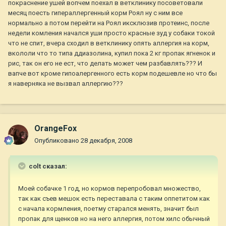
покраснение ушей вопчем поехал в ветклинику посоветовали
месяц поесть гипераллергенный корм Роял ну с ним все
нормально а потом перейти на Роял иксклюзив протеинс, после
недели комления начался уши просто красные зуд у собаки токой
что не спит, вчера сходил в ветклинику опять аллергия на корм,
вкололи что то типа ддиазолина, купил пока 2 кг пропак ягненок и
рис, так он его не ест, что делать может чем разбавлять??? И
вапче вот кроме гипоалергенного есть корм подешевле но что бы
я наверняка не вызвал аллергию???
OrangeFox
Опубликовано
28 декабря, 2008
colt сказал:
Моей собачке 1 год, но кормов перепробовал множество,
так как съев мешок есть переставала с таким оппетитом как
с начала кормления, поетму старался менять, значит был
пропак для щенков но на него аллергия, потом хилс обычный