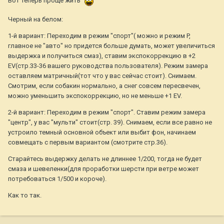
Вот теперь проще жить
Черный на белом:
1-й вариант: Переходим в режим "спорт"( можно и режим P,
главное не "авто" но придется больше думать, может увеличиться
выдержка и получиться смаз), ставим экспокоррекцию в +2
EV(стр.33-36 вашего руководства пользователя). Режим замера
оставляем матричный(тот что у вас сейчас стоит). Снимаем.
Смотрим, если собакин нормально, а снег совсем пересвечен,
можно уменьшить экспокоррекцию, но не меньше +1 EV.
2-й вариант: Переходим в режим "спорт". Ставим режим замера
"центр", у вас "мульти" стоит(стр. 39). Снимаем, если все равно не
устроило темный основной объект или выбит фон, начинаем
совмещать с первым вариантом (смотрите стр.36).
Старайтесь выдержку делать не длиннее 1/200, тогда не будет
смаза и шевеленки(для проработки шерсти при ветре может
потребоваться 1/500 и короче).
Как то так.