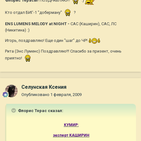
Флорис Терасы!
ПОЗДРАВЛЯЮ!!!
:)
Кто отдал БИГ-1 "доберману"
?
ENS LUMENS MELODY at NIGHT -
CAC (Каширин), САС, ЛС
(Никитина) :)
Игорь, поздравляю! Еще один "шаг" до ЧР!
Рита (Энс Луменс) Поздравляю!!! Спасибо за призент, очень
приятно!
Селунская Ксения
Опубликовано
1 февраля, 2009
Флорис Терас сказал:
КУМИР:
эксперт КАШИРИН