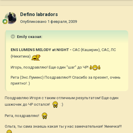
Defino labradors
Опубликовано
1 февраля, 2009
Emily сказал:
ENS LUMENS MELODY at NIGHT -
CAC (Каширин), САС, ЛС
(Никитина)
Игорь, поздравляю! Еще один "шаг" до ЧР!
Рита (Энс Луменс) Поздравляю!!! Спасибо за презент, очень
приятно! :)
Поздравляю Игоря с таким отличным результатом! Еще один
шажочек до ЧР остался!
:)
Рита, поздравляю!
Ольга, ты сама знаешь какая ты у нас замечательная! Умничка!!!