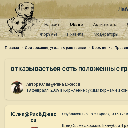
Лаб
На сайт
Обзор
Активность
Форумы
Правила
Модераторы
Главная
Содержание, уход, выращивание
Кормление. Правил
отказываеться есть положенные 
Автор
Юлия@Рик&Джесси
18 февраля, 2009
в
Кормление сухими кормами и ко
Юлия@Рик&Джес
Опубликовано
18 февраля, 2009
(из
си
Щену 3,5мес,кормлю Еканубой 4 ра