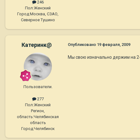
246
Пол:
Женский
Город:
Москва, СЗАО,
Северное Тушино
Катеринк@
Опубликовано
19 февраля, 2009
Мы свою изначально держим на 2-
Пользователи.
277
Пол:
Женский
Регион,
область:
Челябинская
область
Город:
Челябинск