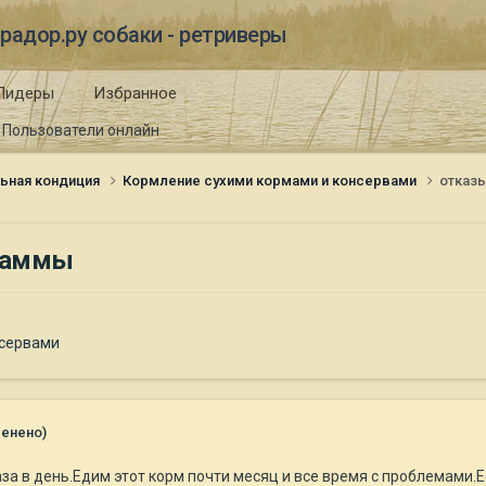
радор.ру собаки - ретриверы
Лидеры
Избранное
Пользователи онлайн
ьная кондиция
Кормление сухими кормами и консервами
отказ
граммы
нсервами
менено)
за в день.Едим этот корм почти месяц и все время с проблемами.Ес