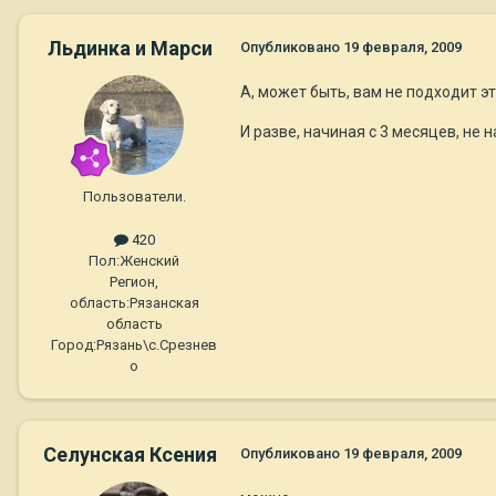
Льдинка и Марси
Опубликовано
19 февраля, 2009
А, может быть, вам не подходит э
И разве, начиная с 3 месяцев, не
Пользователи.
420
Пол:
Женский
Регион,
область:
Рязанская
область
Город:
Рязань\с.Срезнев
о
Селунская Ксения
Опубликовано
19 февраля, 2009