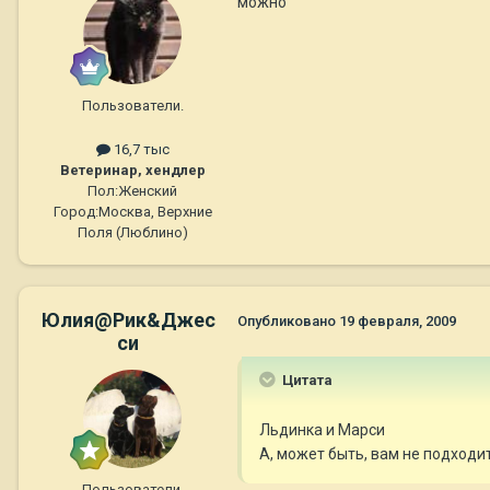
можно
Пользователи.
16,7 тыс
Ветеринар, хендлер
Пол:
Женский
Город:
Москва, Верхние
Поля (Люблино)
Юлия@Рик&Джес
Опубликовано
19 февраля, 2009
си
Цитата
Льдинка и Марси
А, может быть, вам не подходи
Пользователи.