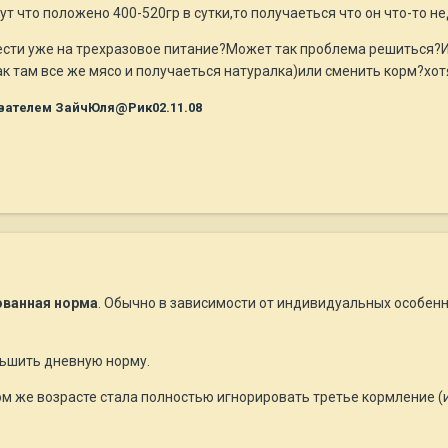
т что положено 400-520гр в сутки,то получаеться что он что-то н
ести уже на трехразовое питание?Может так проблема решиться?Ил
ак там все же мясо и получаеться натуралка)или сменить корм?хот
вателем ЗайчЮля@Рик02.11.08
ванная норма
. Обычно в зависимости от индивидуальных особен
еньшить дневную норму.
том же возрасте стала полностью игнорировать третье кормление (