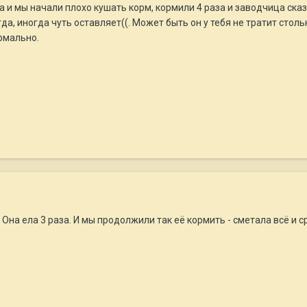
ца и мы начали плохо кушать корм, кормили 4 раза и заводчица ска
егда, иногда чуть оставляет((. Может быть он у тебя не тратит стол
ормально.
Она ела 3 раза. И мы продолжили так её кормить - сметала всё и с