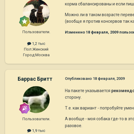
корма сбалансированы и если пишу
Можно ли в таком возрасте перев
(вообще я против консервов так к
Пользователи.
Изменено
18 февраля, 2009
пользо
1,2 тыс
Пол:
Женский
Город:
Москва
Баррас Бритт
Опубликовано
18 февраля, 2009
На пакете указывается
рекомендо
сторону.
Т.е. как вариант - попробуйте ум
А вообще - моя собака где-то в э
Пользователи.
разовое.
1,9 тыс