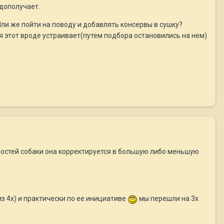
едополучает.
и же пойти на поводу и добавлять консервы в сушку?
я этот вроде устраивает(путем подбора остановились на нем)
ностей собаки она корректируется в большую либо меньшую
из 4х) и практически по ее инициативе
мы перешли на 3х