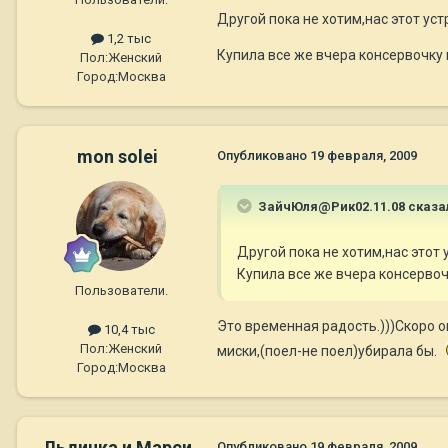
Другой пока не хотим,нас этот уст
1,2 тыс
Купила все же вчера консервочку 
Пол:
Женский
Город:
Москва
mon solei
Опубликовано
19 февраля, 2009
ЗайчЮля@Рик02.11.08 сказа
Другой пока не хотим,нас этот 
Купила все же вчера консервоч
Пользователи.
Это временная радость.)))Скоро о
10,4 тыс
Пол:
Женский
миски,(поел-не поел)убирала бы.
Город:
Москва
Льдинка и Марси
Опубликовано
19 февраля, 2009