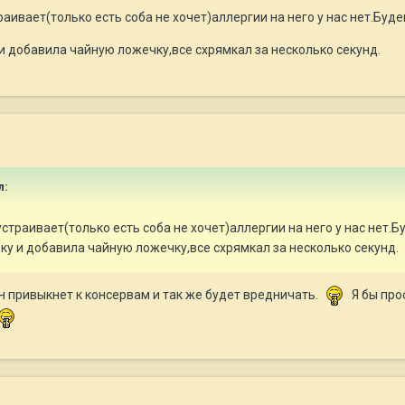
раивает(только есть соба не хочет)аллергии на него у нас нет.Буд
и добавила чайную ложечку,все схрямкал за несколько секунд.
л:
устраивает(только есть соба не хочет)аллергии на него у нас нет.
ку и добавила чайную ложечку,все схрямкал за несколько секунд.
н привыкнет к консервам и так же будет вредничать.
Я бы про