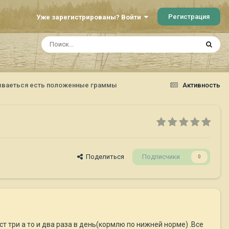
Регистрация
Уже зарегистрированы? Войти
ываеться есть положенные граммы
Активность
Поделиться
Подписчики
0
т три а то и два раза в день(кормлю по нижней норме) .Все