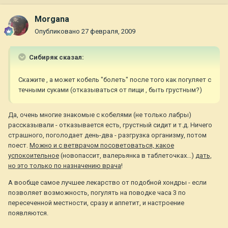
Morgana
Опубликовано
27 февраля, 2009
Сибиряк сказал:
Cкажите , а может кобель "болеть" после того как погуляет с
течными суками (отказываться от пищи , быть грустным?)
Да, очень многие знакомые с кобелями (не только лабры)
рассказывали - отказывается есть, грустный сидит и т.д. Ничего
страшного, поголодает день-два - разгрузка организму, потом
поест.
Можно и с ветврачом посоветоваться, какое
успокоительное
(новопассит, валерьянка в таблеточках...)
дать,
но это только по назначению врача
!
А вообще самое лучшее лекарство от подобной хондры - если
позволяет возможность, погулять на поводке часа 3 по
пересеченной местности, сразу и аппетит, и настроение
появляются.