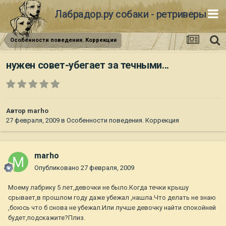
Лабрадор.ру собаки - ретриверы
Особенности поведения. Коррекция
нужен совет-убегает за течными...
Автор
marho
27 февраля, 2009
в
Особенности поведения. Коррекция
marho
Опубликовано
27 февраля, 2009
Моему лабрику 5 лет,девочки не было.Когда течки крышу
срывает,в прошлом году даже убежал ,нашла.Что делать не знаю
,боюсь что б снова не убежал.Или лучше девочку найти спокойней
будет,подскажите?Плиз.