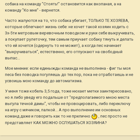
собака на команду "Стоять!" остановится как вкопаная, а на
команду "Ко мне" - вернется.
Часто жалуются на то, что собака убегает, ТОЛЬКО ТЕ ХОЗЯЕВА,
которые облегчают жизнь себе: не хочет такой хозяин ходить с
3х-5ти метровым веревочным поводком и руки себе выкручивать,
а покупает рулеточку, тем самым приучает собаку тянуть и делать
что ей хочется (одернуть то не может), а когда пес начинает
"выкручиваться", естественно, его отпускают на свободный
выпас...
Мое мнение: если единыжды команда не выполнена - фиг ты моя
песа без поводка погуляешь до тех пор, пока не отработаешь и не
усвоишь мою команду до автоматизма.
У меня тоже кобель 3,5 года, тоже нюхает метки заинтересовано,
но я либо уведу его подальше от "предполагаемого мною места
выгула течной дамы", чтобы не провоцировать, либо переключу
на игру с мячиком, палкой... А про выполнение им основных
команд даже и говорить как то не прилично
, пес просто не
представляет КАК МОЖНО ОСЛУШАТЬСЯ ХОЗЯИНА?