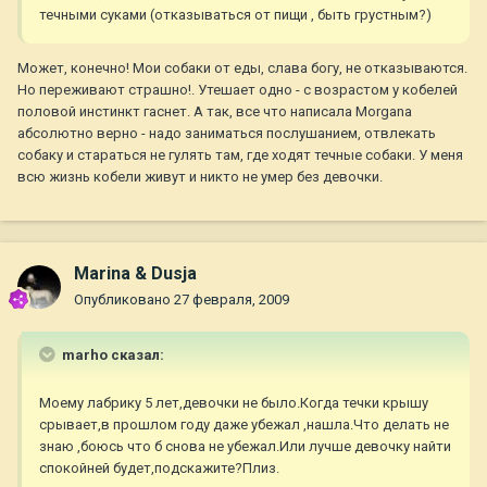
течными суками (отказываться от пищи , быть грустным?)
Может, конечно! Мои собаки от еды, слава богу, не отказываются.
Но переживают страшно!. Утешает одно - с возрастом у кобелей
половой инстинкт гаснет. А так, все что написала Morgana
абсолютно верно - надо заниматься послушанием, отвлекать
собаку и стараться не гулять там, где ходят течные собаки. У меня
всю жизнь кобели живут и никто не умер без девочки.
Marina & Dusja
Опубликовано
27 февраля, 2009
marho сказал:
Моему лабрику 5 лет,девочки не было.Когда течки крышу
срывает,в прошлом году даже убежал ,нашла.Что делать не
знаю ,боюсь что б снова не убежал.Или лучше девочку найти
спокойней будет,подскажите?Плиз.