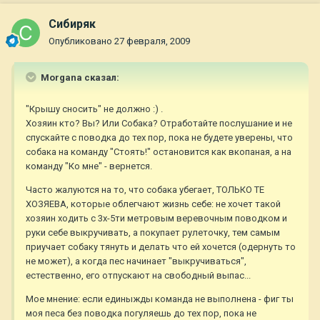
Сибиряк
Опубликовано
27 февраля, 2009
Morgana сказал:
"Крышу сносить" не должно :) .
Хозяин кто? Вы? Или Собака? Отработайте послушание и не
спускайте с поводка до тех пор, пока не будете уверены, что
собака на команду "Стоять!" остановится как вкопаная, а на
команду "Ко мне" - вернется.
Часто жалуются на то, что собака убегает, ТОЛЬКО ТЕ
ХОЗЯЕВА, которые облегчают жизнь себе: не хочет такой
хозяин ходить с 3х-5ти метровым веревочным поводком и
руки себе выкручивать, а покупает рулеточку, тем самым
приучает собаку тянуть и делать что ей хочется (одернуть то
не может), а когда пес начинает "выкручиваться",
естественно, его отпускают на свободный выпас...
Мое мнение: если единыжды команда не выполнена - фиг ты
моя песа без поводка погуляешь до тех пор, пока не