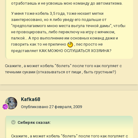
отработаешь и не усвоишь мою команду до автоматизма.
У меня тоже кобель 3,5 года, тоже нюхает метки
заинтересовано, но я либо уведу его подальше от
"предполагаемого мною места выгула течной дамы", чтобы
не провоцировать, либо переключу на игру с мячиком,
палкой... А про выполнение им основных команд даже и
говорить как то не прилично
, пес просто не
представляет КАК МОЖНО ОСЛУШАТЬСЯ ХОЗЯИНА?
Cкажите , а может кобель "болеть" после того как погуляет с
течными суками (отказываться от пищи , быть грустным?)
Kafka68
Опубликовано
27 февраля, 2009
Сибиряк сказал:
Cкажите , а может кобель "болеть" после того как погуляет с