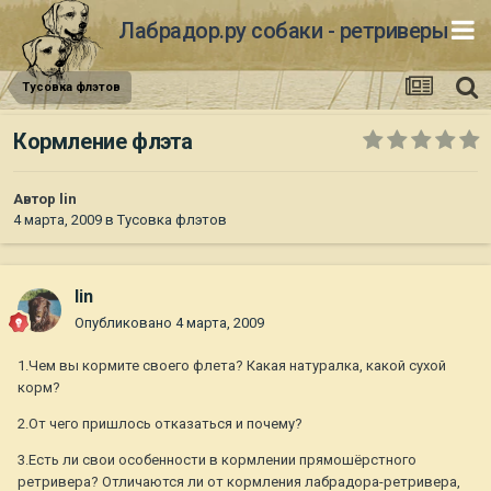
Лабрадор.ру собаки - ретриверы
Тусовка флэтов
Кормление флэта
Автор
lin
4 марта, 2009
в
Тусовка флэтов
lin
Опубликовано
4 марта, 2009
1.Чем вы кормите своего флета? Какая натуралка, какой сухой
корм?
2.От чего пришлось отказаться и почему?
3.Есть ли свои особенности в кормлении прямошёрстного
ретривера? Отличаются ли от кормления лабрадора-ретривера,