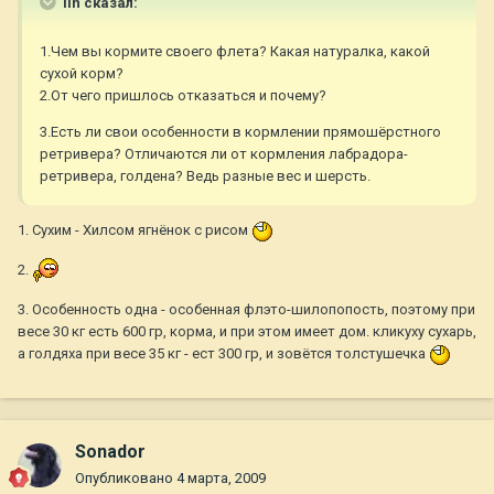
lin сказал:
1.Чем вы кормите своего флета? Какая натуралка, какой
сухой корм?
2.От чего пришлось отказаться и почему?
3.Есть ли свои особенности в кормлении прямошёрстного
ретривера? Отличаются ли от кормления лабрадора-
ретривера, голдена? Ведь разные вес и шерсть.
1. Сухим - Хилсом ягнёнок с рисом
2.
3. Особенность одна - особенная флэто-шилопопость, поэтому при
весе 30 кг есть 600 гр, корма, и при этом имеет дом. кликуху сухарь,
а голдяха при весе 35 кг - ест 300 гр, и зовётся толстушечка
Sonador
Опубликовано
4 марта, 2009