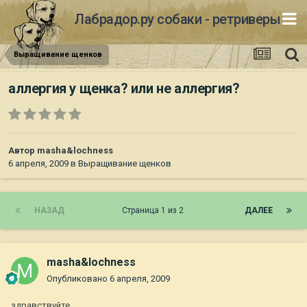
Лабрадор.ру собаки - ретриверы
Выращивание щенков
аллергия у щенка? или не аллергия?
Автор
masha&lochness
6 апреля, 2009
в
Выращивание щенков
НАЗАД
Страница 1 из 2
ДАЛЕЕ
masha&lochness
Опубликовано
6 апреля, 2009
здравствуйте,