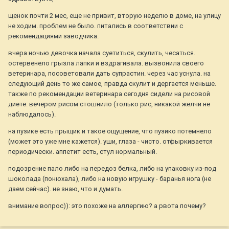
щенок почти 2 мес, еще не привит, вторую неделю в доме, на улицу
не ходим. проблем не было. питались в соответствии с
рекомендациями заводчика.
вчера ночью девочка начала суетиться, скулить, чесаться.
остервенело грызла лапки и вздрагивала. вызвонила своего
ветеринара, посоветовали дать супрастин. через час уснула. на
следующий день то же самое, правда скулит и дергается меньше.
также по рекомендации ветеринара сегодня сидели на рисовой
диете. вечером рисом стошнило (только рис, никакой желчи не
наблюдалось).
на пузике есть прыщик и такое ощущение, что пузико потемнело
(может это уже мне кажется). уши, глаза - чисто. отфыркивается
периодически. аппетит есть, стул нормальный.
подозрение пало либо на передоз белка, либо на упаковку из-под
шоколада (понюхала), либо на новую игрушку - баранья нога (не
даем сейчас). не знаю, что и думать.
внимание вопрос)): это похоже на аллергию? а рвота почему?