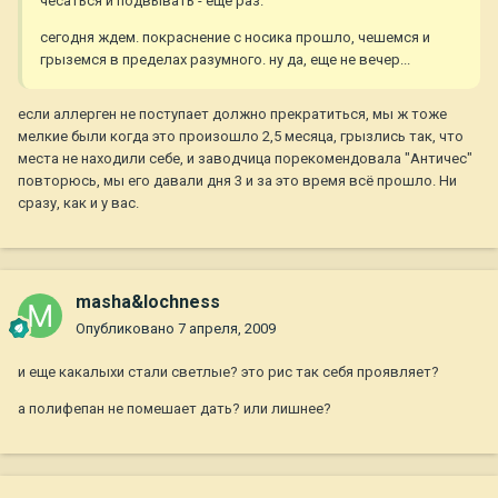
чесаться и подвывать - еще раз.
сегодня ждем. покраснение с носика прошло, чешемся и
грыземся в пределах разумного. ну да, еще не вечер...
если аллерген не поступает должно прекратиться, мы ж тоже
мелкие были когда это произошло 2,5 месяца, грызлись так, что
места не находили себе, и заводчица порекомендовала "Античес"
повторюсь, мы его давали дня 3 и за это время всё прошло. Ни
сразу, как и у вас.
masha&lochness
Опубликовано
7 апреля, 2009
и еще какалыхи стали светлые? это рис так себя проявляет?
а полифепан не помешает дать? или лишнее?