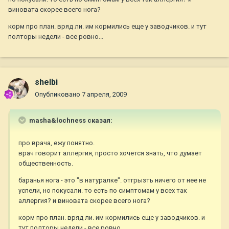
виновата скорее всего нога?
корм про план. вряд ли. им кормились еще у заводчиков. и тут
полторы недели - все ровно...
shelbi
Опубликовано
7 апреля, 2009
masha&lochness сказал:
про врача, ежу понятно.
врач говорит аллергия, просто хочется знать, что думает
общественность.
баранья нога - это "в натуралке". отгрызть ничего от нее не
успели, но покусали. то есть по симптомам у всех так
аллергия? и виновата скорее всего нога?
корм про план. вряд ли. им кормились еще у заводчиков. и
тут полторы недели - все ровно...