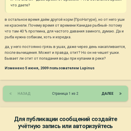
что даете?
в остальное время даём другой корм (ПроНатуре), но от него уши
не краснели. Почему время от времени Канидае рыбный- потому
что там 40 % протеина, для частого давания замного, думаю. Да и
рыба нужна собакам, хоть и изредка.
да, у него постоянно грязь в ушах, даже через день накапливается,
после вычищения. Может и правда, отит? Но он не чешет ушки.
Бывает ли отит от попадания воды при купании в реке?
Изменено
5 июня, 2009
пользователем Lupinus
НАЗАД
Страница 1 из 2
ДАЛЕЕ
Для публикации сообщений создайте
учётную запись или авторизуйтесь