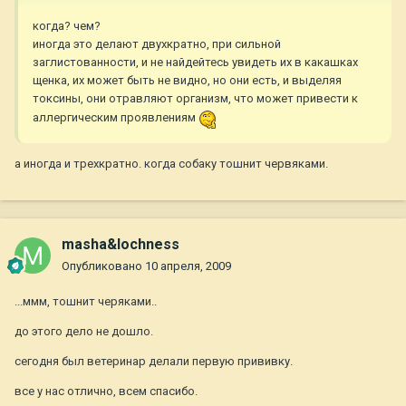
когда? чем?
иногда это делают двухкратно, при сильной
заглистованности, и не найдейтесь увидеть их в какашках
щенка, их может быть не видно, но они есть, и выделяя
токсины, они отравляют организм, что может привести к
аллергическим проявлениям
а иногда и трехкратно. когда собаку тошнит червяками.
masha&lochness
Опубликовано
10 апреля, 2009
...ммм, тошнит черяками..
до этого дело не дошло.
сегодня был ветеринар делали первую прививку.
все у нас отлично, всем спасибо.