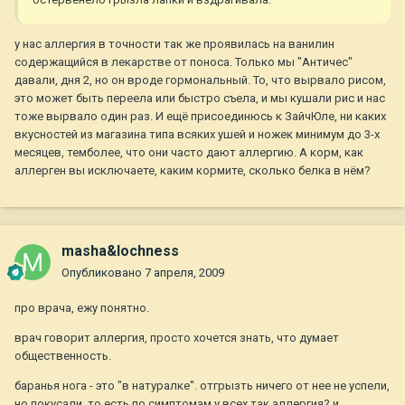
у нас аллергия в точности так же проявилась на ванилин
содержащийся в лекарстве от поноса. Только мы "Античес"
давали, дня 2, но он вроде гормональный. То, что вырвало рисом,
это может быть переела или быстро съела, и мы кушали рис и нас
тоже вырвало один раз. И ещё присоединюсь к ЗайчЮле, ни каких
вкусностей из магазина типа всяких ушей и ножек минимум до 3-х
месяцев, темболее, что они часто дают аллергию. А корм, как
аллерген вы исключаете, каким кормите, сколько белка в нём?
masha&lochness
Опубликовано
7 апреля, 2009
про врача, ежу понятно.
врач говорит аллергия, просто хочется знать, что думает
общественность.
баранья нога - это "в натуралке". отгрызть ничего от нее не успели,
но покусали. то есть по симптомам у всех так аллергия? и