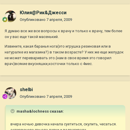
Юлия@Рик&Джесси
Опубликовано
7 апреля, 2009
Я думаю все же все вопросы к врачу и только к врачу, тем более
он у вас еще такой масенький.
Извините, какая баранья нога(это игрушка резиновая или в
натуралке из магазина?) в таком возрасте? У них же еще желудок
не может переваривать это.(нам в свое время это говорил
врач)всякие вкусняшки,косточки только с 4мес.
shelbi
Опубликовано
7 апреля, 2009
masha&lochness сказал:
вчера ночью девочка начала суетиться, скулить, чесаться.
остервенело грызла лапки и вздрагивала.