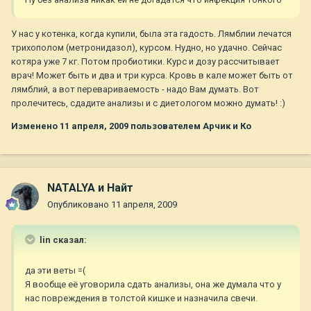
У нас у котенка, когда купили, была эта гадость. Лямблии лечатся
трихополом (метронидазол), курсом. Нудно, но удачно. Сейчас
котяра уже 7 кг. Потом пробиотики. Курс и дозу рассчитывает
врач! Может быть и два и три курса. Кровь в кале может быть от
лямблий, а вот перевариваемость - надо Вам думать. Вот
пролечитесь, сдадите анализы и с диетологом можно думать! :)
Изменено
11 апреля, 2009
пользователем Арчик и Ко
NATALYA и Найт
Опубликовано
11 апреля, 2009
lin сказал:
да эти веты =(
Я вообще её уговорила сдать анализы, она же думала что у
нас повреждения в толстой кишке и назначила свечи.