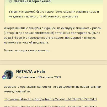
Светлана и Гера сказал:
У меня у знакомой было такое тоже, сказали сменить корм и
не давать так много титбитовского лакомства
Я корм меняла с еканубы с курицей, на еканубу с ягнёнком и рисом
(который вроде как диетический) пятнышко повторялось (было
раза 3-4 всего с переодичностью неделя примерно) и никаких
лакомств я пока ей не давала.
Только от сыра начался понос.
NATALYA и Найт
Опубликовано
10 апреля, 2009
возможно оранжевая капелька - это выделения из параанальных
желез, почитайте
http://www.labrador.ru/ipb/index.php?showt...%E5%EB%E5%E7%FB