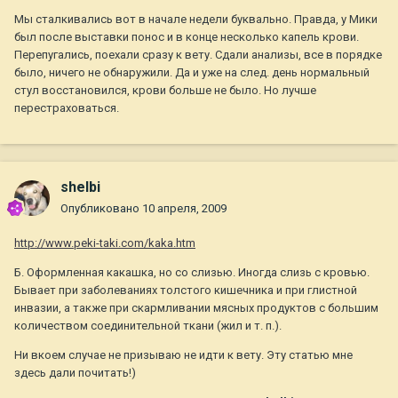
Мы сталкивались вот в начале недели буквально. Правда, у Мики
был после выставки понос и в конце несколько капель крови.
Перепугались, поехали сразу к вету. Сдали анализы, все в порядке
было, ничего не обнаружили. Да и уже на след. день нормальный
стул восстановился, крови больше не было. Но лучше
перестраховаться.
shelbi
Опубликовано
10 апреля, 2009
http://www.peki-taki.com/kaka.htm
Б. Оформленная какашка, но со слизью. Иногда слизь с кровью.
Бывает при заболеваниях толстого кишечника и при глистной
инвазии, а также при скармливании мясных продуктов с большим
количеством соединительной ткани (жил и т. п.).
Ни вкоем случае не призываю не идти к вету. Эту статью мне
здесь дали почитать!)