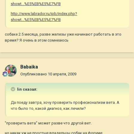
showt...%E5%EB%E5%E7%FB
http://www.labrador.ru/ipb/index.php?
showt...%E5%EB%E5%E7%FB
собаке 2.5 месяца, разве железы уже начинают работать в это
время? Я очень в этом сомнеаюсь
Babaika
Опубликовано
10 апреля, 2009
lin сказал:
Да поеду завтра, хочу проверить професионализм вета. А
что было то, какой диагноз, как лечили?
"проверить вета" может разве что другой вет.
но никак уж не простые владельцы собак на форуме....