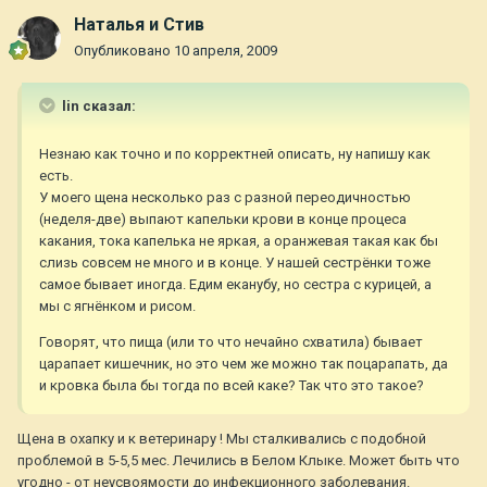
Наталья и Стив
Опубликовано
10 апреля, 2009
lin сказал:
Незнаю как точно и по корректней описать, ну напишу как
есть.
У моего щена несколько раз с разной переодичностью
(неделя-две) выпают капельки крови в конце процеса
какания, тока капелька не яркая, а оранжевая такая как бы
слизь совсем не много и в конце. У нашей сестрёнки тоже
самое бывает иногда. Едим еканубу, но сестра с курицей, а
мы с ягнёнком и рисом.
Говорят, что пища (или то что нечайно схватила) бывает
царапает кишечник, но это чем же можно так поцарапать, да
и кровка была бы тогда по всей каке? Так что это такое?
Щена в охапку и к ветеринару ! Мы сталкивались с подобной
проблемой в 5-5,5 мес. Лечились в Белом Клыке. Может быть что
угодно - от неусвоямости до инфекционного заболевания.