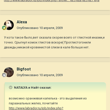
http://www.labrador.ru/ipb/index.php?showt...%E5%EB%E5%E7%FB
Alexa
Опубликовано
10 апреля, 2009
У кота такое было,вет сказала скорее всего от глистной иназии,и
точно. Срыгнул комок глистов вскоре( Проглистогонили
дважды,никакой кровенистой слизи в кале больше нет.
Bigfoot
Опубликовано
10 апреля, 2009
NATALYA и Найт сказал:
возможно оранжевая капелька - это выделения из
параанальных желез, почитайте
http://www.labrador.ru/ipb/index.php?