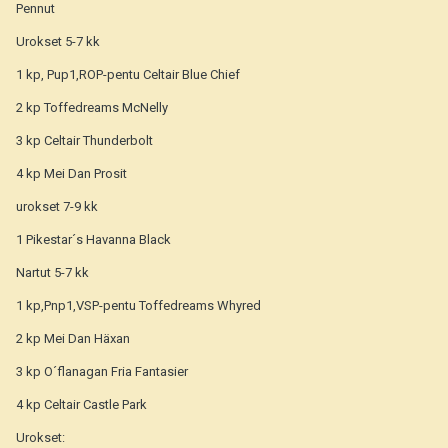
Pennut
Urokset 5-7 kk
1 kp, Pup1,ROP-pentu Celtair Blue Chief
2 kp Toffedreams McNelly
3 kp Celtair Thunderbolt
4 kp Mei Dan Prosit
urokset 7-9 kk
1 Pikestar´s Havanna Black
Nartut 5-7 kk
1 kp,Pnp1,VSP-pentu Toffedreams Whyred
2 kp Mei Dan Häxan
3 kp O´flanagan Fria Fantasier
4 kp Celtair Castle Park
Urokset: