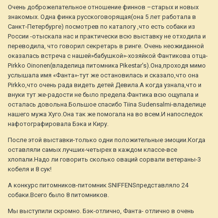
Очень доброжелательное отношение финнов –старых и новых
знакомых. Одна финка русскоговорящая(она 5 лет работала в
Санкт-Петербурге) посмотрев по каталогу ,что есть собаки из
России -отыскала нас и практически всю выставку не отходила и
переводила, что говорил секретарь в ринге. Очень неожиданной
оказалась встреча с нашей»бабушкой»-хозяйкой Фантикова отца-
Pirkko Oinonen(владелица питомника Pikestar’s).Она,проходя мимо
услышала имя «Фанта»-тут же остановилась и сказало,что она
Pirkko,что очень рада видеть детей Девила.А когда узнала,что и
внуки тут же-радости не было предела.Фантика всю ощупала и
осталась довольна.Большое спасибо Tiina Sudensalmi-владелице
нашего мужа Хуго.Она так же помогала на во всем.И напоследок
нафотографировала Бэка и Киру.
После этой выставки-только одни положительные эмоции.Когда
оставляли самых лучших-четырех в каждом классе-все
хлопали.Надо ли говорить сколько оваций сорвали ветераны-3
кобеля и 8 сук!
А конкурс питомников-питомник SNIFFENSпредставляло 24
собаки.Всего было 8 питомников.
Мы выступили скромно. Бэк-отлично, Фанта- отлично в очень