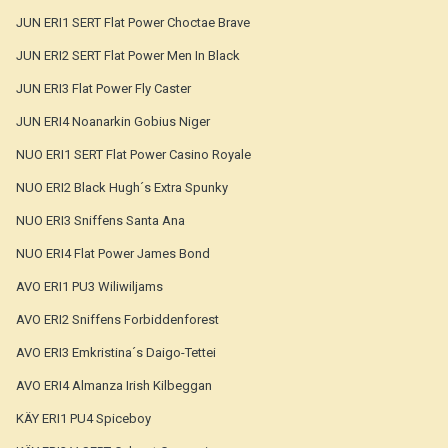
JUN ERI1 SERT Flat Power Choctae Brave
JUN ERI2 SERT Flat Power Men In Black
JUN ERI3 Flat Power Fly Caster
JUN ERI4 Noanarkin Gobius Niger
NUO ERI1 SERT Flat Power Casino Royale
NUO ERI2 Black Hugh´s Extra Spunky
NUO ERI3 Sniffens Santa Ana
NUO ERI4 Flat Power James Bond
AVO ERI1 PU3 Wiliwiljams
AVO ERI2 Sniffens Forbiddenforest
AVO ERI3 Emkristina´s Daigo-Tettei
AVO ERI4 Almanza Irish Kilbeggan
KÄY ERI1 PU4 Spiceboy