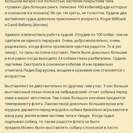
большом ангаре.Пол полностью застелен покрытием типа
«травки».Два больших ринга. Записано 100 кобелей(ради которых
в основном я и поехала) 96 сук. Ни суеты, ни толкотни. Судили два
английских судьи довольно преклонного возраста. Roger Millbank
и David Bellamy (Англия)
Удивило и впечатлила работа судьей. Отсудив по 100 собак- они не
сделали ни единого перерыва. Очень доброжелательно, очень
радовались ,когда флэты проявляли чувства радости. То в ухо
лизнут, то лапы на плечи поставят. Ринги были довольно большие
и все равно когда выходило 24 собаки-глаза разбегались. Судили
партиями. Смотрела в основном кобелей. И как правильно
отметила Лидия Бараусова, мощнее и красивее они становятся с
возрастом.
Выставляют их действительно по другому ,чем у нас. У нас больше
выставочный показ похож на лабрадорский -стоит собачка перед
нами и машет хвостиком. Там очень большое значение придается
темпераменту флэта. Лакомство(и довольно большие куски или
игрушки держится перед мордой и собака буквально вгрызается в
вашу руку ,виляя всеми частями тела и танцуя.. Когда судья
ощупывал собаку, то также радости флэта не было
предела.Можно было выставлять собаку с поноской в пасти.