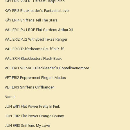
KÄY ERI2 V-SERT Calzeat Cappucino
KÄY ERI3 Blackleader´s Fantastic Lover
KÄY ERI4 Sniffens Tell The Stars
VAL ERI1 PU1 ROP Flat Gardens Arthur XII
VAL ERI2 PU2 Withybed Texas Ranger
VAL ERI3 Toffedreams Scuff´n Puff
VAL ERI4 Blackleaders Flash-Back
VET ERI1 VSP-VET Blackleader´s Dontellmenomore
VET ERI2 Pepperment Elegant Matias
VET ERI3 Sniffens Cliffhanger
Nartut
JUN ERI1 Flat Power Pretty In Pink
JUN ERI2 Flat Power Orange County
JUN ERI3 Sniffens My Love