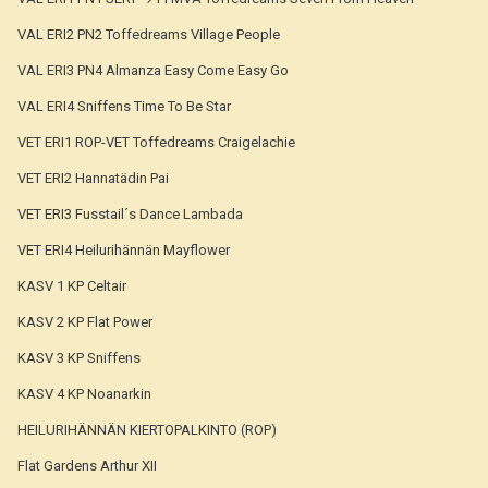
VAL ERI2 PN2 Toffedreams Village People
VAL ERI3 PN4 Almanza Easy Come Easy Go
VAL ERI4 Sniffens Time To Be Star
VET ERI1 ROP-VET Toffedreams Craigelachie
VET ERI2 Hannatädin Pai
VET ERI3 Fusstail´s Dance Lambada
VET ERI4 Heilurihännän Mayflower
KASV 1 KP Celtair
KASV 2 KP Flat Power
KASV 3 KP Sniffens
KASV 4 KP Noanarkin
HEILURIHÄNNÄN KIERTOPALKINTO (ROP)
Flat Gardens Arthur XII