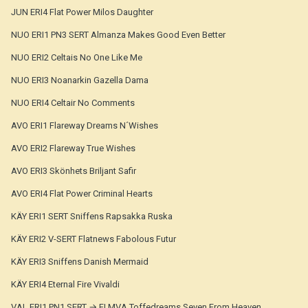
JUN ERI4 Flat Power Milos Daughter
NUO ERI1 PN3 SERT Almanza Makes Good Even Better
NUO ERI2 Celtais No One Like Me
NUO ERI3 Noanarkin Gazella Dama
NUO ERI4 Celtair No Comments
AVO ERI1 Flareway Dreams N´Wishes
AVO ERI2 Flareway True Wishes
AVO ERI3 Skönhets Briljant Safir
AVO ERI4 Flat Power Criminal Hearts
KÄY ERI1 SERT Sniffens Rapsakka Ruska
KÄY ERI2 V-SERT Flatnews Fabolous Futur
KÄY ERI3 Sniffens Danish Mermaid
KÄY ERI4 Eternal Fire Vivaldi
VAL ERI1 PN1 SERT → FI MVA Toffedreams Seven From Heaven