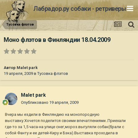
Лабрадор.ру собаки - ретриверы
Тусовка флэтов
Моно флэтов в Финляндии 18.04.2009
Автор
Malet park
19 апреля, 2009
в
Тусовка флэтов
Malet park
Опубликовано
19 апреля, 2009
Вчера мы ездили в Финляндию на монопородную
выставку.Хочется поделится своими впечатлениями..Приехали
где-то за 1,5 часа-на улице снег,мороз.выгуляли собак(брали с
собой Фанту и ее детей-Киру и Бэка).Выставка проходила в