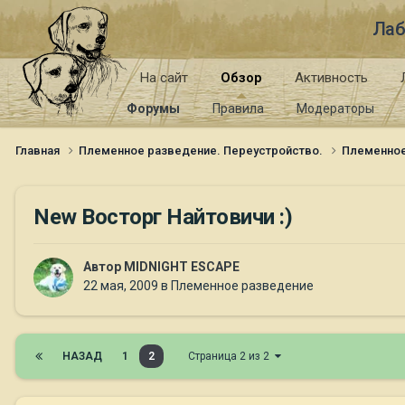
Лаб
На сайт
Обзор
Активность
Форумы
Правила
Модераторы
Главная
Племенное разведение. Переустройство.
Племенно
New Восторг Найтовичи :)
Автор
MIDNIGHT ESCAPE
22 мая, 2009
в
Племенное разведение
НАЗАД
1
2
Страница 2 из 2