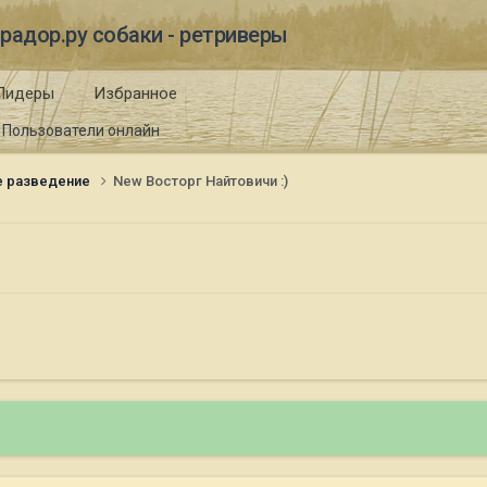
радор.ру собаки - ретриверы
Лидеры
Избранное
Пользователи онлайн
е разведение
New Восторг Найтовичи :)