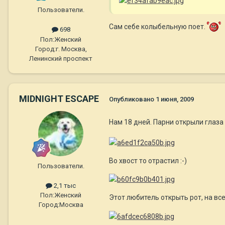
Пользователи.
Сам себе колыбельную поет.
698
Пол:
Женский
Город:
г. Москва,
Ленинский проспект
MIDNIGHT ESCAPE
Опубликовано
1 июня, 2009
Нам 18 дней. Парни открыли глаза
Во хвост то отрастил :-)
Пользователи.
2,1 тыс
Пол:
Женский
Этот любитель открыть рот, на вс
Город:
Москва