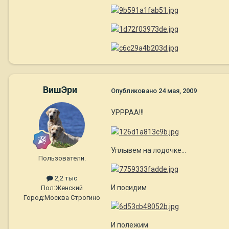
ВишЭри
Опубликовано
24 мая, 2009
УРРРАА!!!
Уплывем на лодочке...
Пользователи.
2,2 тыс
И посидим
Пол:
Женский
Город:
Москва Строгино
И полежим