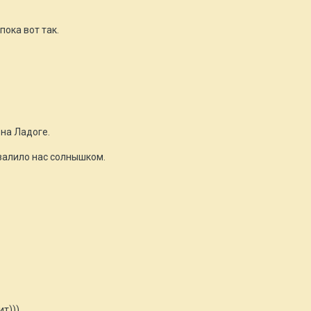
пока вот так.
на Ладоге.
 залило нас солнышком.
т)))