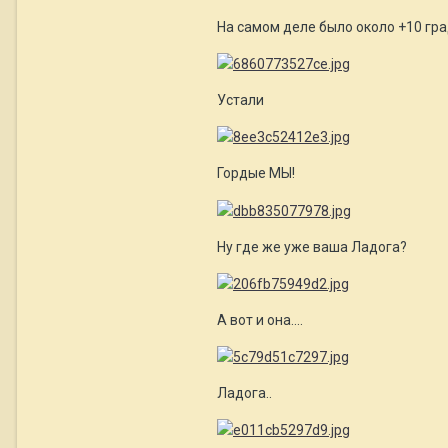
На самом деле было около +10 гра
Устали
Гордые МЫ!
Ну где же уже ваша Ладога?
А вот и она....
Ладога..