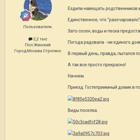
Ездили навещать родственников в
Единственное, что "разочаровало
Пользователи.
Зато сосен, воды и песка предостат
2,2 тыс
Погода радовала - ни единого дож
Пол:
Женский
Город:
Москва Строгино
В первый день, правда, пытался по
А так все просто прекрасно!
Начнем.
Приезд. Гостеприимный домик в п
Виды поселка.