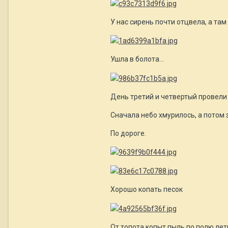
У нас сирень почти отцвела, а там 
Ушла в болота...
День третий и четвертый провели 
Сначала небо хмурилось, а потом
По дороге.
Хорошо копать песок
От топота копыт пыль по полю лети