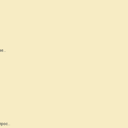
е...
рос...