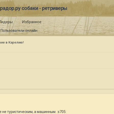
радор.ру собаки - ретриверы
Лидеры
Избранное
Пользователи онлайн
вие в Карелию!
е не туристическим, а машинным. :s705: