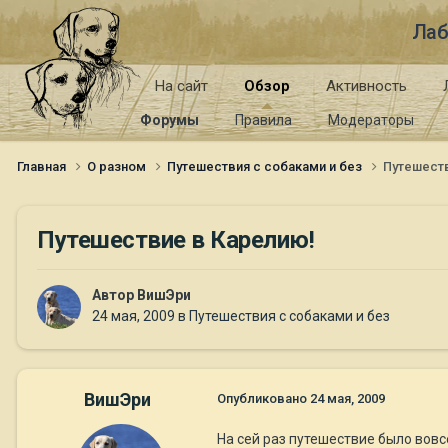
Лаб
На сайт
Обзор
Активность
Форумы
Правила
Модераторы
Главная
О разном
Путешествия с собаками и без
Путешест
Путешествие в Карелию!
Автор
ВишЭри
24 мая, 2009
в
Путешествия с собаками и без
ВишЭри
Опубликовано
24 мая, 2009
На сей раз путешествие было вовс