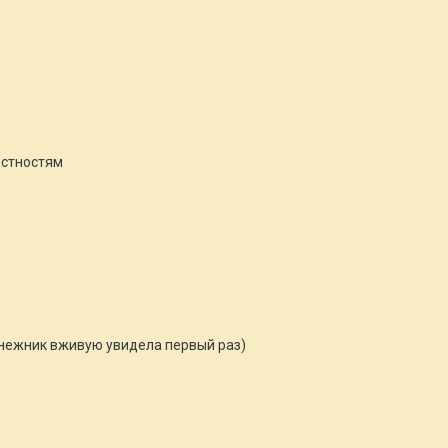
естностям
дснежник вживую увидела первый раз)