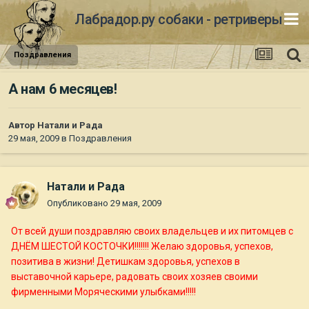
Лабрадор.ру собаки - ретриверы
Поздравления
А нам 6 месяцев!
Автор
Натали и Рада
29 мая, 2009
в
Поздравления
Натали и Рада
Опубликовано
29 мая, 2009
От всей души поздравляю своих владельцев и их питомцев с
ДНЁМ ШЕСТОЙ КОСТОЧКИ!!!!!!! Желаю здоровья, успехов,
позитива в жизни! Детишкам здоровья, успехов в
выставочной карьере, радовать своих хозяев своими
фирменными Моряческими улыбками!!!!!