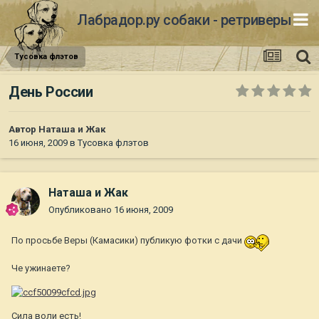
Лабрадор.ру собаки - ретриверы
Тусовка флэтов
День России
Автор
Наташа и Жак
16 июня, 2009
в
Тусовка флэтов
Наташа и Жак
Опубликовано
16 июня, 2009
По просьбе Веры (Камасики) публикую фотки с дачи
Че ужинаете?
Сила воли есть!