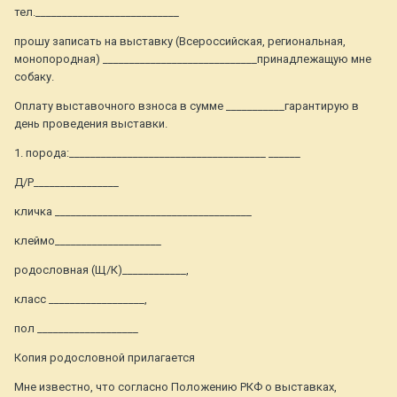
тел.___________________________
прошу записать на выставку (Всероссийская, региональная,
монопородная) _____________________________принадлежащую мне
собаку.
Оплату выставочного взноса в сумме ___________гарантирую в
день проведения выставки.
1. порода:_____________________________________ ______
Д/Р________________
кличка _____________________________________
клеймо____________________
родословная (Щ/К)____________,
класс __________________,
пол ___________________
Копия родословной прилагается
Мне известно, что согласно Положению РКФ о выставках,