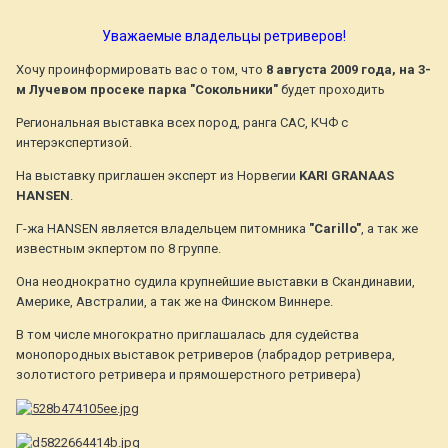
Уважаемые владельцы ретриверов!
Хочу проинформировать вас о том, что
8 августа 2009 года, на 3-
м Лучевом просеке парка "Сокольники"
будет проходить
Региональная выставка всех пород, ранга САС, КЧФ с
интерэкспертизой.
На выставку приглашен эксперт из Норвегии
KARI GRANAAS
HANSEN
.
Г-жа HANSEN является владельцем питомника
"Carillo"
, а так же
известным экпертом по 8 группе.
Она неоднократно судила крупнейшие выставки в Скандинавии,
Америке, Австралии, а так же на Финском Виннере.
В том числе многократно приглашалась для судейства
монопородных выставок ретриверов (лабрадор ретривера,
золотистого ретривера и прямошерстного ретривера)