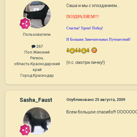
Саша и мы с опозданием...
ПОЗДРАЛЯЕМ!!!
Счастья! Удачи! Побед!
Пользователи.
И Больших Замечательных Путешествий!
267
Пол:
Женский
Регион,
(п.с. смотри личку!)
область:
Краснодарский
край
Город:
Краснодар
Sasha_Faust
Опубликовано
23 августа, 2009
Всем большое спасибо!!! ОООООО