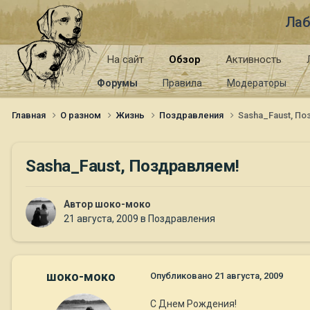
Лаб
На сайт
Обзор
Активность
Форумы
Правила
Модераторы
Главная
О разном
Жизнь
Поздравления
Sasha_Faust, П
Sasha_Faust, Поздравляем!
Автор
шоко-моко
21 августа, 2009
в
Поздравления
шоко-моко
Опубликовано
21 августа, 2009
С Днем Рождения!