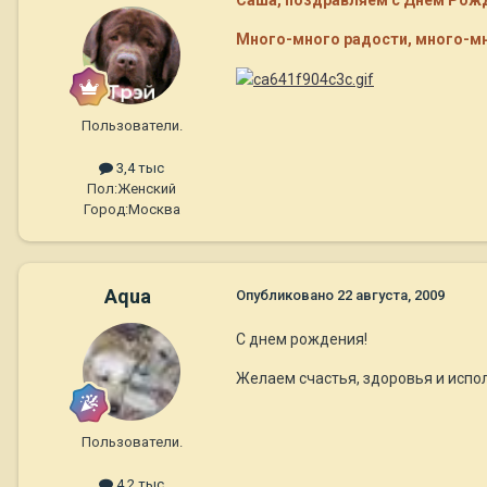
Саша, поздравляем с Днем Рожде
Много-много радости, много-мн
Пользователи.
3,4 тыс
Пол:
Женский
Город:
Москва
Aqua
Опубликовано
22 августа, 2009
С днем рождения!
Желаем счастья, здоровья и испол
Пользователи.
4,2 тыс