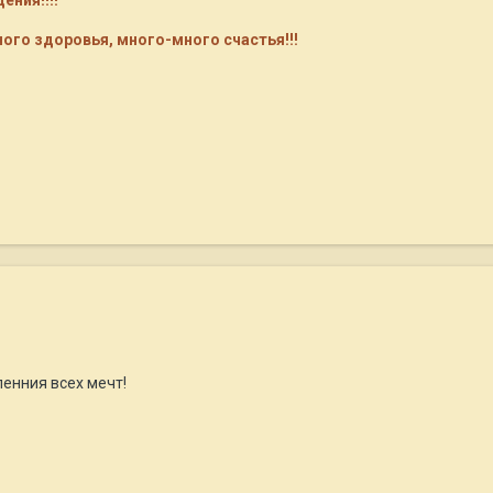
ния!!!!
ого здоровья, много-много счастья!!!
енния всех мечт!