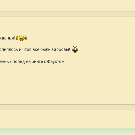
жденья!
олнялось и чтоб все были здоровы!
нных побед на ринге с Фаустом!