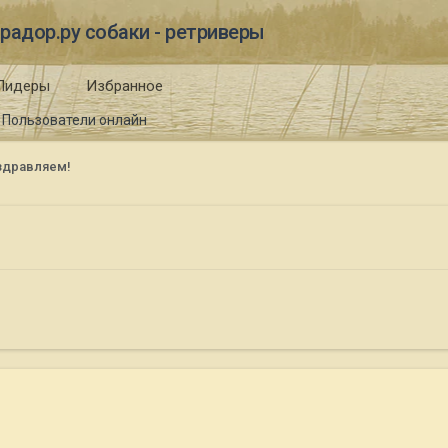
радор.ру собаки - ретриверы
Лидеры
Избранное
Пользователи онлайн
оздравляем!