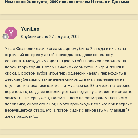
Изменено
26 августа, 2009
пользователем Наташа и Джемма
YuniLex
Опубликовано
27 августа, 2009
У нас Юна появилась, когда младшему было 2.5 года и вызвала
огромный интерес у детей, приходилось даже понемногу
создавать между ними дистанцию, чтобы новичок освоился на
новой территории. Потом начались совместные игры, прыги и
скоки. С ростом зубов игры периодически начали переходить в
детские убегайки с заниманием спинок дивана и залезанием на
стул - дети спасались как могли. Ну а сейчас Юна может спокойно
переносить, когда ее используют как подушку, а может и вовсе не
замечать, теперь уже вдвое меньшего по размерам маленького
человечка, снося его с ног, но это происходит только при встрече
вернувшегося старшего, а потом сидит с виноватыми глазами "я
же от радости"....