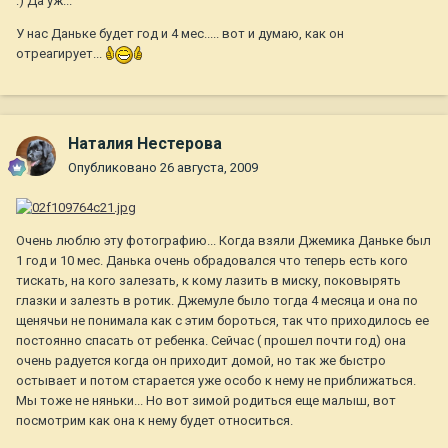
:) Да уж...
У нас Даньке будет год и 4 мес..... вот и думаю, как он
отреагирует...
Наталия Нестерова
Опубликовано
26 августа, 2009
Очень люблю эту фотографию... Когда взяли Джемика Даньке был
1 год и 10 мес. Данька очень обрадовался что теперь есть кого
тискать, на кого залезать, к кому лазить в миску, поковырять
глазки и залезть в ротик. Джемуле было тогда 4 месяца и она по
щенячьи не понимала как с этим бороться, так что приходилось ее
постоянно спасать от ребенка. Сейчас ( прошел почти год) она
очень радуется когда он приходит домой, но так же быстро
остывает и потом старается уже особо к нему не приближаться.
Мы тоже не няньки... Но вот зимой родиться еще малыш, вот
посмотрим как она к нему будет относиться.