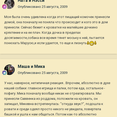
Ната и Нэсси
Опубликовано
25 августа, 2009
Моя была очень удивлена когда этот пищащий комочек принесли
домой, она поначалу не поняла что происходит и кого это в дом
принесли. Сейчас бежит к кроватке на малейшее дочкино
кряхтение и на ее плач. Когда дочка в пределах
досягаемости,собака все время тянет моську к ней, пытается
понюхать Марусю,и если удается, то еще и лизнуть
Маша и Мика
Опубликовано
25 августа, 2009
У нас, наверное, нетипичная реакция.. Впрочем, абсолютно в духе
нашей собаки: главное игрища и палки, потом еда, остальное -
пофигу. Мика поначалу вообще никак не отреагировала. Мы
принесли Саввенка из роддома, положили на кровать, он
запищал, Микевна встрепенулась: "откуда звук?", подошла к
ровати и среди одеял просто никого не увидела, повертела
башкой и ушла к нам общаться. Потом как-то абсолютно