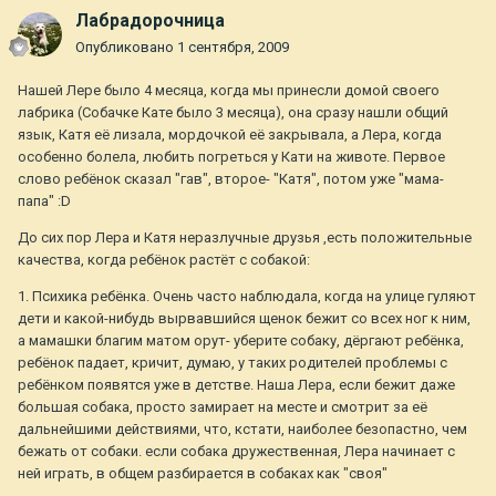
Лабрадорочница
Опубликовано
1 сентября, 2009
Нашей Лере было 4 месяца, когда мы принесли домой своего
лабрика (Собачке Кате было 3 месяца), она сразу нашли общий
язык, Катя её лизала, мордочкой её закрывала, а Лера, когда
особенно болела, любить погреться у Кати на животе. Первое
слово ребёнок сказал "гав", второе- "Катя", потом уже "мама-
папа" :D
До сих пор Лера и Катя неразлучные друзья ,есть положительные
качества, когда ребёнок растёт с собакой:
1. Психика ребёнка. Очень часто наблюдала, когда на улице гуляют
дети и какой-нибудь вырвавшийся щенок бежит со всех ног к ним,
а мамашки благим матом орут- уберите собаку, дёргают ребёнка,
ребёнок падает, кричит, думаю, у таких родителей проблемы с
ребёнком появятся уже в детстве. Наша Лера, если бежит даже
большая собака, просто замирает на месте и смотрит за её
дальнейшими действиями, что, кстати, наиболее безопастно, чем
бежать от собаки. если собака дружественная, Лера начинает с
ней играть, в общем разбирается в собаках как "своя"