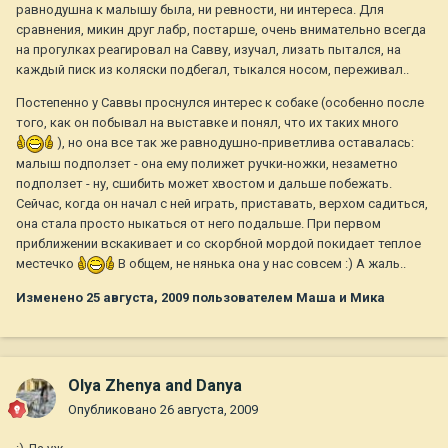
равнодушна к малышу была, ни ревности, ни интереса. Для
сравнения, микин друг лабр, постарше, очень внимательно всегда
на прогулках реагировал на Савву, изучал, лизать пытался, на
каждый писк из коляски подбегал, тыкался носом, переживал..
Постепенно у Саввы проснулся интерес к собаке (особенно после
того, как он побывал на выставке и понял, что их таких много
), но она все так же равнодушно-приветлива оставалась:
малыш подползет - она ему полижет ручки-ножки, незаметно
подползет - ну, сшибить может хвостом и дальше побежать.
Сейчас, когда он начал с ней играть, приставать, верхом садиться,
она стала просто ныкаться от него подальше. При первом
приближении вскакивает и со скорбной мордой покидает теплое
местечко
В общем, не нянька она у нас совсем :) А жаль..
Изменено
25 августа, 2009
пользователем Маша и Мика
Olya Zhenya and Danya
Опубликовано
26 августа, 2009