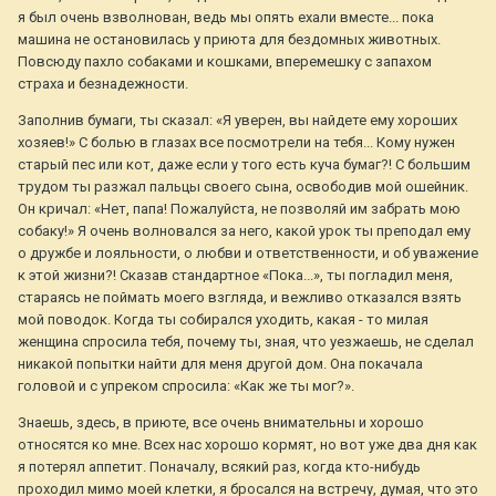
я был очень взволнован, ведь мы опять ехали вместе... пока
машина не остановилась у приюта для бездомных животных.
Повсюду пахло собаками и кошками, вперемешку с запахом
страха и безнадежности.
Заполнив бумаги, ты сказал: «Я уверен, вы найдете ему хороших
хозяев!» С болью в глазах все посмотрели на тебя... Кому нужен
старый пес или кот, даже если у того есть куча бумаг?! С большим
трудом ты разжал пальцы своего сына, освободив мой ошейник.
Он кричал: «Нет, папа! Пожалуйста, не позволяй им забрать мою
собаку!» Я очень волновался за него, какой урок ты преподал ему
о дружбе и лояльности, о любви и ответственности, и об уважение
к этой жизни?! Сказав стандартное «Пока...», ты погладил меня,
стараясь не поймать моего взгляда, и вежливо отказался взять
мой поводок. Когда ты собирался уходить, какая - то милая
женщина спросила тебя, почему ты, зная, что уезжаешь, не сделал
никакой попытки найти для меня другой дом. Она покачала
головой и с упреком спросила: «Как же ты мог?».
Знаешь, здесь, в приюте, все очень внимательны и хорошо
относятся ко мне. Всех нас хорошо кормят, но вот уже два дня как
я потерял аппетит. Поначалу, всякий раз, когда кто-нибудь
проходил мимо моей клетки, я бросался на встречу, думая, что это