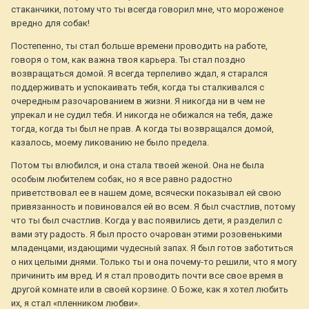
стаканчики, потому что ты всегда говорил мне, что мороженое
вредно для собак!
Постепенно, ты стал больше времени проводить на работе,
говоря о том, как важна твоя карьера. Ты стал поздно
возвращаться домой. Я всегда терпеливо ждал, я старался
поддерживать и успокаивать тебя, когда ты сталкивался с
очередным разочарованием в жизни. Я никогда ни в чем не
упрекал и не судил тебя. И никогда не обижался на тебя, даже
тогда, когда ты был не прав. А когда ты возвращался домой,
казалось, моему ликованию не было предела.
Потом ты влюбился, и она стала твоей женой. Она не была
особым любителем собак, но я все равно радостно
приветствовал ее в нашем доме, всячески показывал ей свою
привязанность и повиновался ей во всем. Я был счастлив, потому
что ты был счастлив. Когда у вас появились дети, я разделил с
вами эту радость. Я был просто очарован этими розовенькими
младенцами, издающими чудесный запах. Я был готов заботиться
о них целыми днями. Только ты и она почему-то решили, что я могу
причинить им вред. И я стал проводить почти все свое время в
другой комнате или в своей корзине. О Боже, как я хотел любить
их, я стал «пленником любви».