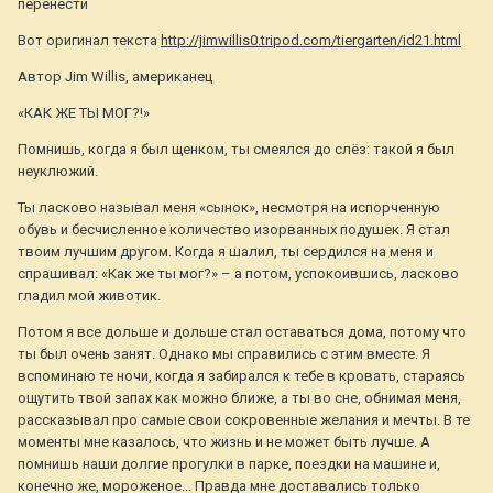
перенести
Вот оригинал текста
http://jimwillis0.tripod.com/tiergarten/id21.html
Автор Jim Willis, американец
«КАК ЖЕ ТЫ МОГ?!»
Помнишь, когда я был щенком, ты смеялся до слёз: такой я был
неуклюжий.
Ты ласково называл меня «сынок», несмотря на испорченную
обувь и бесчисленное количество изорванных подушек. Я стал
твоим лучшим другом. Когда я шалил, ты сердился на меня и
спрашивал: «Как же ты мог?» – а потом, успокоившись, ласково
гладил мой животик.
Потом я все дольше и дольше стал оставаться дома, потому что
ты был очень занят. Однако мы справились с этим вместе. Я
вспоминаю те ночи, когда я забирался к тебе в кровать, стараясь
ощутить твой запах как можно ближе, а ты во сне, обнимая меня,
рассказывал про самые свои сокровенные желания и мечты. В те
моменты мне казалось, что жизнь и не может быть лучше. А
помнишь наши долгие прогулки в парке, поездки на машине и,
конечно же, мороженое... Правда мне доставались только