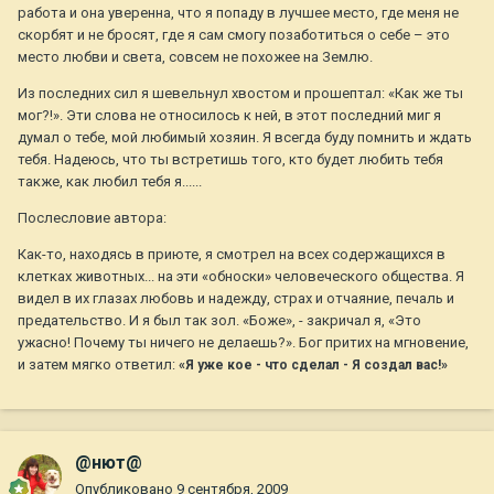
работа и она уверенна, что я попаду в лучшее место, где меня не
скорбят и не бросят, где я сам смогу позаботиться о себе – это
место любви и света, совсем не похожее на Землю.
Из последних сил я шевельнул хвостом и прошептал: «Как же ты
мог?!». Эти слова не относилось к ней, в этот последний миг я
думал о тебе, мой любимый хозяин. Я всегда буду помнить и ждать
тебя. Надеюсь, что ты встретишь того, кто будет любить тебя
также, как любил тебя я......
Послесловие автора:
Как-то, находясь в приюте, я смотрел на всех содержащихся в
клетках животных... на эти «обноски» человеческого общества. Я
видел в их глазах любовь и надежду, страх и отчаяние, печаль и
предательство. И я был так зол. «Боже», - закричал я, «Это
ужасно! Почему ты ничего не делаешь?». Бог притих на мгновение,
и затем мягко ответил:
«Я уже кое - что сделал - Я создал вас!»
@нют@
Опубликовано
9 сентября, 2009