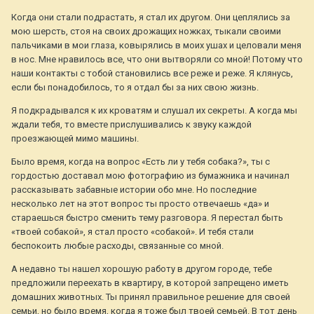
Когда они стали подрастать, я стал их другом. Они цеплялись за
мою шерсть, стоя на своих дрожащих ножках, тыкали своими
пальчиками в мои глаза, ковырялись в моих ушах и целовали меня
в нос. Мне нравилось все, что они вытворяли со мной! Потому что
наши контакты с тобой становились все реже и реже. Я клянусь,
если бы понадобилось, то я отдал бы за них свою жизнь.
Я подкрадывался к их кроватям и слушал их секреты. А когда мы
ждали тебя, то вместе прислушивались к звуку каждой
проезжающей мимо машины.
Было время, когда на вопрос «Есть ли у тебя собака?», ты с
гордостью доставал мою фотографию из бумажника и начинал
рассказывать забавные истории обо мне. Но последние
несколько лет на этот вопрос ты просто отвечаешь «да» и
стараешься быстро сменить тему разговора. Я перестал быть
«твоей собакой», я стал просто «собакой». И тебя стали
беспокоить любые расходы, связанные со мной.
А недавно ты нашел хорошую работу в другом городе, тебе
предложили переехать в квартиру, в которой запрещено иметь
домашних животных. Ты принял правильное решение для своей
семьи, но было время, когда я тоже был твоей семьей. В тот день