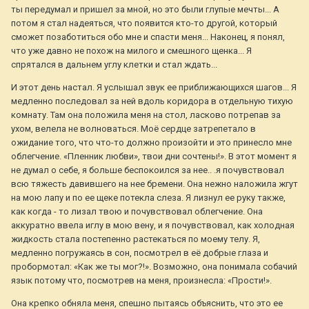
ты передумал и пришел за мной, но это были глупые мечты... А
потом я стал надеяться, что появится кто-то другой, который
сможет позаботиться обо мне и спасти меня... Наконец, я понял,
что уже давно не похож на милого и смешного щенка... Я
спрятался в дальнем углу клетки и стал ждать...
И этот день настал. Я услышал звук ее приближающихся шагов... Я
медленно последовал за ней вдоль коридора в отдельную тихую
комнату. Там она положила меня на стол, ласково потрепав за
ухом, велела не волноваться. Моё сердце затрепетало в
ожидание того, что что-то должно произойти и это принесло мне
облегчение. «Пленник любви», твои дни сочтены!». В этот момент я
не думал о себе, я больше беспокоился за нее.. .я почувствовал
всю тяжесть давившего на нее бремени. Она нежно наложила жгут
на мою лапу и по ее щеке потекла слеза. Я лизнул ее руку также,
как когда - то лизал твою и почувствовал облегчение. Она
аккуратно ввела иглу в мою вену, и я почувствовал, как холодная
жидкость стала постепенно растекаться по моему телу. Я,
медленно погружаясь в сон, посмотрел в её добрые глаза и
пробормотал: «Как же ты мог?!». Возможно, она понимала собачий
язык потому что, посмотрев на меня, произнесла: «Прости!».
Она крепко обняла меня, спешно пытаясь объяснить, что это ее