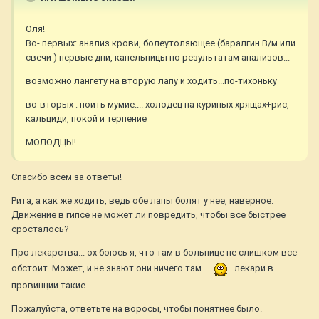
Оля!
Во- первых: анализ крови, болеутоляющее (баралгин В/м или
свечи ) первые дни, капельницы по результатам анализов...
возможно лангету на вторую лапу и ходить...по-тихоньку
во-вторых : поить мумие.... холодец на куриных хрящах+рис,
кальциди, покой и терпение
МОЛОДЦЫ!
Спасибо всем за ответы!
Рита, а как же ходить, ведь обе лапы болят у нее, наверное.
Движение в гипсе не может ли повредить, чтобы все быстрее
сросталось?
Про лекарства... ох боюсь я, что там в больнице не слишком все
обстоит. Может, и не знают они ничего там
лекари в
провинции такие.
Пожалуйста, ответьте на воросы, чтобы понятнее было.