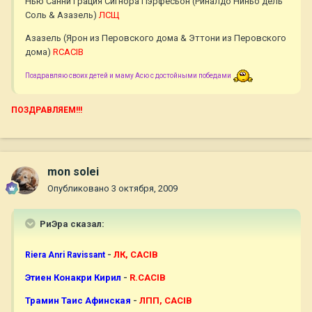
Нью Санни Грация Сигнора Пэрфесьон (Риналдо Ниньо дель
Соль & Азазель)
ЛСЩ
Азазель (Ярон из Перовского дома & Эттони из Перовского
дома)
RCACIB
Поздравляю своих детей и маму Асю с достойными победами
ПОЗДРАВЛЯЕМ!!!
mon solei
Опубликовано
3 октября, 2009
РиЭра сказал:
-
ЛК, CACIB
Riera Anri Ravissant
Этиен Конакри Кирил
-
R.CACIB
Трамин Таис Афинская
-
ЛПП, CACIB