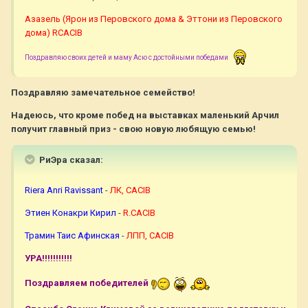
Азазель (Ярон из Перовского дома & Эттони из Перовского
дома) RCACIB
Поздравляю своих детей и маму Асю с достойными победами
Поздравляю замечательное семейство!
Надеюсь, что кроме побед на выставках маленький Арчил
получит главный приз - свою новую любящую семью!
РиЭра сказал:
Riera Anri Ravissant
-
ЛК, CACIB
Этиен Конакри Кирил
-
R.CACIB
Трамин Таис Афинская
-
ЛПП, CACIB
УРА!!!!!!!!!!!
Поздравляем победителей