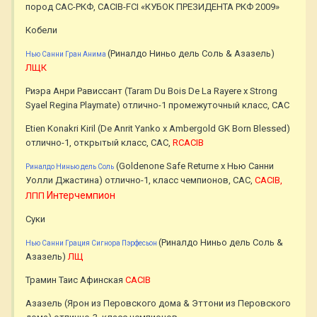
пород САС-РКФ, CACIB-FCI «КУБОК ПРЕЗИДЕНТА РКФ 2009»
Кобели
(Риналдо Ниньо дель Соль & Азазель)
Нью Санни Гран Анима
ЛЩК
Риэра Анри Рависсант (Taram Du Bois De La Rayere x Strong
Syael Regina Playmate) отлично-1 промежуточный класс, САС
Etien Konakri Kiril (De Anrit Yanko x Ambergold GK Born Blessed)
отлично-1, открытый класс, САС,
RCACIB
(Goldenone Safe Returne x Нью Санни
Риналдо Нинью дель Соль
Уолли Джастина) отлично-1, класс чемпионов, CAC,
CACIB,
Интерчемпион
ЛПП
Суки
(Риналдо Ниньо дель Соль &
Нью Санни Грация Сигнора Пэрфесьон
Азазель)
ЛЩ
Трамин Таис Афинская
CACIB
Азазель (Ярон из Перовского дома & Эттони из Перовского