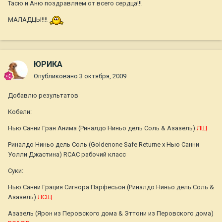
Тасю и Аню поздравляем от всего сердца!!!
МАЛАДЦЫ!!!!
ЮРИКА
Опубликовано
3 октября, 2009
Добавлю результатов
Кобели:
Нью Санни Гран Анима (Риналдо Ниньо дель Соль & Азазель)
ЛЩ
Риналдо Ниньо дель Соль (Goldenone Safe Returne x Нью Санни
Уолли Джастина) RCAC рабочий класс
Суки:
Нью Санни Грация Сигнора Пэрфесьон (Риналдо Ниньо дель Соль &
Азазель)
ЛСЩ
Азазель (Ярон из Перовского дома & Эттони из Перовского дома)