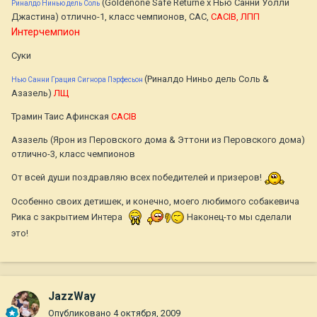
(Goldenone Safe Returne x Нью Санни Уолли
Риналдо Нинью дель Соль
Джастина) отлично-1, класс чемпионов, CAC,
CACIB, ЛПП
Интерчемпион
Суки
(Риналдо Ниньо дель Соль &
Нью Санни Грация Сигнора Пэрфесьон
Азазель)
ЛЩ
Трамин Таис Афинская
CACIB
Азазель (Ярон из Перовского дома & Эттони из Перовского дома)
отлично-3, класс чемпионов
От всей души поздравляю всех победителей и призеров!
Особенно своих детишек, и конечно, моего любимого собакевича
Рика с закрытием Интера
Наконец-то мы сделали
это!
JazzWay
Опубликовано
4 октября, 2009