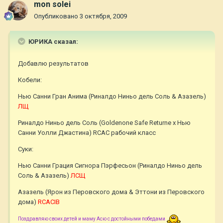
mon solei
Опубликовано
3 октября, 2009
ЮРИКА сказал:
Добавлю результатов
Кобели:
Нью Санни Гран Анима (Риналдо Ниньо дель Соль & Азазель)
ЛЩ
Риналдо Ниньо дель Соль (Goldenone Safe Returne x Нью
Санни Уолли Джастина) RCAC рабочий класс
Суки:
Нью Санни Грация Сигнора Пэрфесьон (Риналдо Ниньо дель
Соль & Азазель)
ЛСЩ
Азазель (Ярон из Перовского дома & Эттони из Перовского
дома)
RCACIB
Поздравляю своих детей и маму Асю с достойными победами