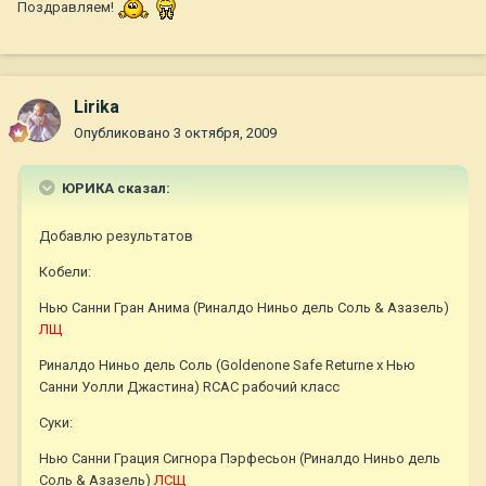
Поздравляем!
Lirika
Опубликовано
3 октября, 2009
ЮРИКА сказал:
Добавлю результатов
Кобели:
Нью Санни Гран Анима (Риналдо Ниньо дель Соль & Азазель)
ЛЩ
Риналдо Ниньо дель Соль (Goldenone Safe Returne x Нью
Санни Уолли Джастина) RCAC рабочий класс
Суки:
Нью Санни Грация Сигнора Пэрфесьон (Риналдо Ниньо дель
Соль & Азазель)
ЛСЩ