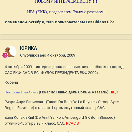
НОВОМУ ИНТЕРЧЕМПИОНУ!!!!
ИРА (ЕКК), поздравляем Этьку с резервом!
Изменено
4 октября, 2009
пользователем Les Chiens D'or
ЮРИКА
Опубликовано
4 октября, 2009
4 октября 2009 г. интернациональная выставка собак всех пород
САС-РКФ, CACIB-FCI «КУБОК ПРЕЗИДЕНТА РКФ 2009»
Кобели
(Риналдо Ниньо дель Соль & Азазель)
ЛЩК
Нью Санни Гран Анима
Риэра Анри Рависсант (Taram Du Bois De La Rayere x Strong Syael
Regina Playmate) отлично-1 промежуточный класс, САС
Etien Konakri Kiril (De Anrit Yanko x Ambergold GK Born Blessed)
отлично-1, открытый класс, САС,
RCACIB