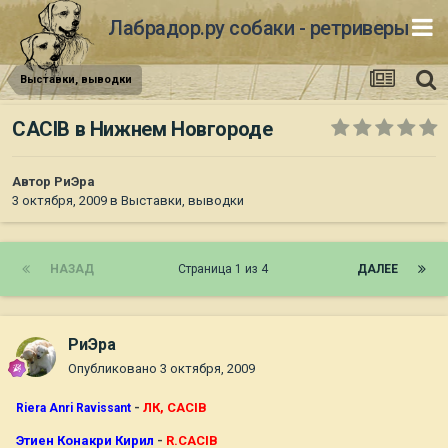
Лабрадор.ру собаки - ретриверы
Выставки, выводки
CACIB в Нижнем Новгороде
Автор
РиЭра
3 октября, 2009
в
Выставки, выводки
НАЗАД
Страница 1 из 4
ДАЛЕЕ
РиЭра
Опубликовано
3 октября, 2009
-
ЛК, CACIB
Riera Anri Ravissant
Этиен Конакри Кирил
-
R.CACIB