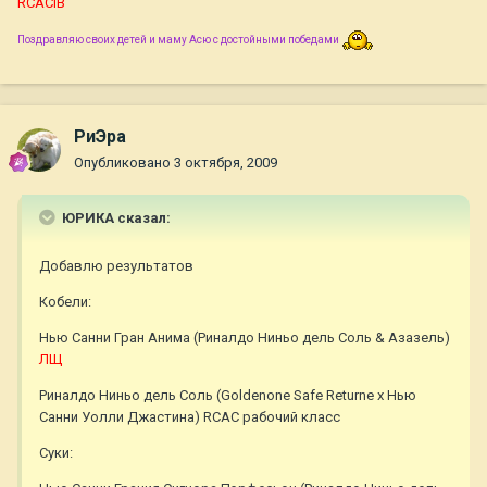
RCACIB
Поздравляю своих детей и маму Асю с достойными победами
РиЭра
Опубликовано
3 октября, 2009
ЮРИКА сказал:
Добавлю результатов
Кобели:
Нью Санни Гран Анима (Риналдо Ниньо дель Соль & Азазель)
ЛЩ
Риналдо Ниньо дель Соль (Goldenone Safe Returne x Нью
Санни Уолли Джастина) RCAC рабочий класс
Суки: