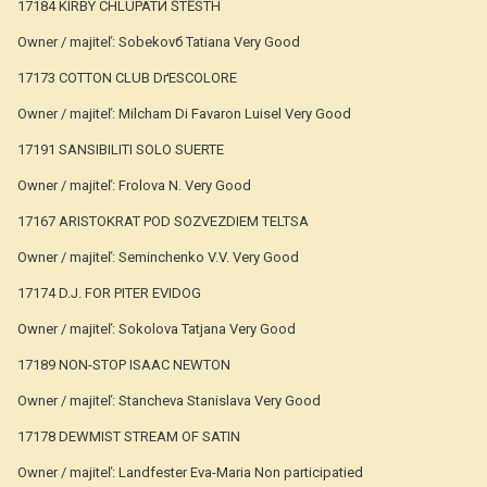
17184 KIRBY CHLUPATЙ ŠTĚSTН
Owner / majiteľ: Sobekovб Tatiana Very Good
17173 COTTON CLUB DґESCOLORE
Owner / majiteľ: Milcham Di Favaron Luisel Very Good
17191 SANSIBILITI SOLO SUERTE
Owner / majiteľ: Frolova N. Very Good
17167 ARISTOKRAT POD SOZVEZDIEM TELTSA
Owner / majiteľ: Seminchenko V.V. Very Good
17174 D.J. FOR PITER EVIDOG
Owner / majiteľ: Sokolova Tatjana Very Good
17189 NON-STOP ISAAC NEWTON
Owner / majiteľ: Stancheva Stanislava Very Good
17178 DEWMIST STREAM OF SATIN
Owner / majiteľ: Landfester Eva-Maria Non participatied