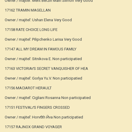
Owner / majiteľ: Merit Berzin Mairi Siimon Very Good
17162 TRAMIN MAGELLAN
Owner / majiteľ: Ushan Elena Very Good
17158 RATE CHOICE LONG LIFE
Owner / majiteľ: Pilipchenko Larisa Very Good
17147 ALL MY DREAM IN FAMOUS FAMILY
Owner / majiteľ: Sitnikova E. Non participatied
17163 VICTORIAґS SECRET VANQUISHER OF HEA
Owner / majiteľ: Gorlya Yu.V. Non participatied
17156 MACIAROT HERAULT
Owner / majiteľ: Cigliani Rosanna Non participatied
17151 FESTIVALґS FINGERS CROSSED
Owner / majiteľ: Horvбth Йva Non participatied
17157 RAJNOX GRAND VOYAGER