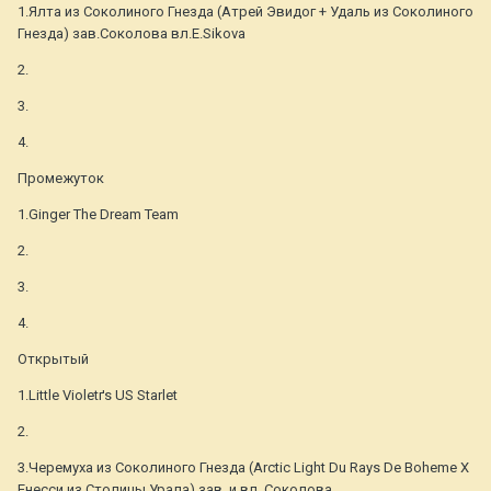
1.Ялта из Соколиного Гнезда (Атрей Эвидог + Удаль из Соколиного
Гнезда) зав.Соколова вл.E.Sikova
2.
3.
4.
Промежуток
1.Ginger The Dream Team
2.
3.
4.
Открытый
1.Little Violetґs US Starlet
2.
3.Черемуха из Соколиного Гнезда (Arctic Light Du Rays De Boheme X
Енесси из Столицы Урала) зав. и вл. Соколова