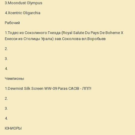
3.Moondust Olympus
4.Xcentric Oligarchia
Рабочий
1.Тодес из Соколиного Гнезда (Royal Salute Du Pays De Boheme Х
Енесси из Столицы Урала) зав.Соколова вл.Воробьев
2.
3.
4.
Чемпионы
1.Dewmist Silk Screen WW-09 Paras CACIB - ЛПП!
2.
3.
4.
ЮНИОРЫ