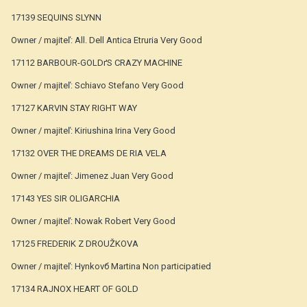
17139 SEQUINS SLYNN
Owner / majiteľ: All. Dell Antica Etruria Very Good
17112 BARBOUR-GOLDґS CRAZY MACHINE
Owner / majiteľ: Schiavo Stefano Very Good
17127 KARVIN STAY RIGHT WAY
Owner / majiteľ: Kiriushina Irina Very Good
17132 OVER THE DREAMS DE RIA VELA
Owner / majiteľ: Jimenez Juan Very Good
17143 YES SIR OLIGARCHIA
Owner / majiteľ: Nowak Robert Very Good
17125 FREDERIK Z DROUŽKOVA
Owner / majiteľ: Hynkovб Martina Non participatied
17134 RAJNOX HEART OF GOLD