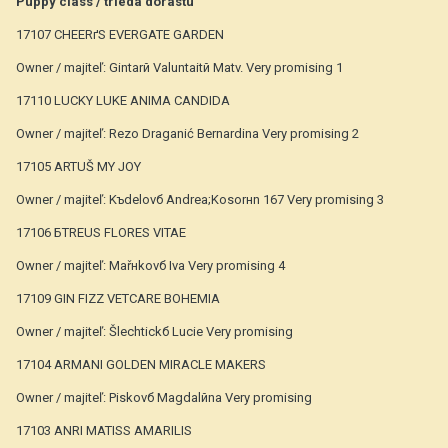
Puppy class / trieda dorastu
17107 CHEERґS EVERGATE GARDEN
Owner / majiteľ: Gintarй Valuntaitй Matv. Very promising 1
17110 LUCKY LUKE ANIMA CANDIDA
Owner / majiteľ: Rezo Draganić Bernardina Very promising 2
17105 ARTUŠ MY JOY
Owner / majiteľ: Kъdelovб Andrea;Kosorнn 167 Very promising 3
17106 БTREUS FLORES VITAE
Owner / majiteľ: Mařнkovб Iva Very promising 4
17109 GIN FIZZ VETCARE BOHEMIA
Owner / majiteľ: Šlechtickб Lucie Very promising
17104 ARMANI GOLDEN MIRACLE MAKERS
Owner / majiteľ: Piskovб Magdalйna Very promising
17103 ANRI MATISS AMARILIS