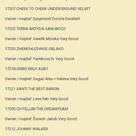
17207 CHEEK TO CHEEK UNDERGROUND VELVET
Owner / majiteľ: Eysymontt Dorota Excelent
17223 TERRA ANTYDA SANI BICCO
Owner / majiteľ: Gawlik Monika Very Good
17230 ZHEMCHUZHNOE OBLAKO
Owner / majiteľ: Yamikova N. Very Good
17218 ORBIS BIELY AGБT
Owner / majiteľ: Sagan Alex + Helena Very Good
17221 SANTI THE BEST BARON
Owner / majiteľ: Levэ Petr Very Good
17205 CH FELLINI THE DREAMTEAM
Owner / majiteľ: Ďurech Jakub Very Good
17212 JOHNNY WALKER