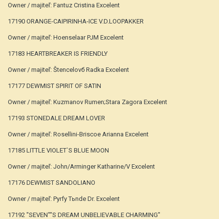
Owner / majiteľ: Fantuz Cristina Excelent
17190 ORANGE-CAIPIRINHA-ICE V.D.LOOPAKKER
Owner / majiteľ: Hoenselaar PJM Excelent
17183 HEARTBREAKER IS FRIENDLY
Owner / majiteľ: Štencelovб Radka Excelent
17177 DEWMIST SPIRIT OF SATIN
Owner / majiteľ: Kuzmanov Rumen;Stara Zagora Excelent
17193 STONEDALE DREAM LOVER
Owner / majiteľ: Rosellini-Briscoe Arianna Excelent
17185 LITTLE VIOLET`S BLUE MOON
Owner / majiteľ: John/Arminger Katharine/V Excelent
17176 DEWMIST SANDOLIANO
Owner / majiteľ: Pуrfy Tьnde Dr. Excelent
17192 "SEVEN""S DREAM UNBELIEVABLE CHARMING"