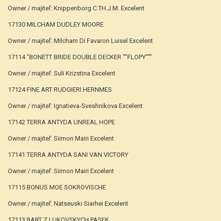
Owner / majiteľ: Knippenborg C.TH.J.M. Excelent
17130 MILCHAM DUDLEY MOORE
Owner / majiteľ: Milcham Di Favaron Luisel Excelent
17114 "BONETT BRIDE DOUBLE DECKER ""FLOPY"""
Owner / majiteľ: Suli Krizstina Excelent
17124 FINE ART RUDGIERI HERNMES
Owner / majiteľ: Ignatieva-Sveshnikova Excelent
17142 TERRA ANTYDA UNREAL HOPE
Owner / majiteľ: Siimon Mairi Excelent
17141 TERRA ANTYDA SANI VAN VICTORY
Owner / majiteľ: Siimon Mairi Excelent
17115 BONUS MOE SOKROVISCHE
Owner / majiteľ: Natseuski Siarhei Excelent
17113 BART Z LUKOVSKYCH PASEK