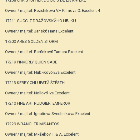
17208 CHRISTOPHER DU BOIS DE LA RAYERE
Owner / majiteľ: Rezchikova V.+ Klimova O. Excelent 4
17211 GUCCI Z DRAŽOVSKЙHO HБJKU
Owner / majiteľ: Janskб Hana Excelent
17200 ARES GOLDEN STORM
Owner / majiteľ: Barбnkovб Tamara Excelent
17219 PINKERLY QUIEN SABE
Owner / majiteľ: Hubнkovб Eva Excelent
17213 KERRY CHLUPATЙ ŠTĚSTН
Owner / majiteľ: Nollovб Iva Excelent
17210 FINE ART RUDGIERI EMPEROR
Owner / majiteľ: Ignatieva-Sveshnikova Excelent
17229 WRANGLER MISANTOS
Owner / majiteľ: Mнšekovi I. & A. Excelent