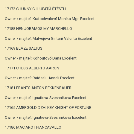
17172 CHUNNY CHLUPATЙ ŠTĚSTН
Owner / majiteľ: Kratochvнlovб Monika Mgr. Excelent
17188 NENUORAMOS MY MARCHELLO
Owner / majiteľ: Matvejeva Gintarй Valunta Excelent
17169 BLAZE SALTUS
Owner / majiteľ: Kohoutovб Dana Excelent
17171 CHESS ALBERTO AARON
Owner / majiteľ: Raidsalu Anneli Excelent
17181 FRANTS ANTON BEKKENBAUER
Owner / majiteľ: Ignatieva-Sveshnikova Excelent
17165 AMERGOLD DZHI KEY KNIGHT OF FORTUNE
Owner / majiteľ: Ignatieva-Sveshnikova Excelent
17186 MACIAROT PIANCAVALLO