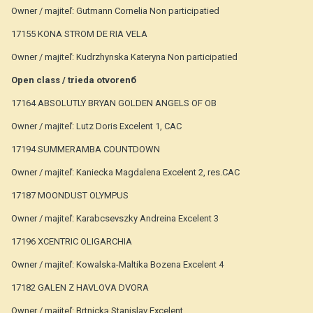
Owner / majiteľ: Gutmann Cornelia Non participatied
17155 KONA STROM DE RIA VELA
Owner / majiteľ: Kudrzhynska Kateryna Non participatied
Open class / trieda otvorenб
17164 ABSOLUTLY BRYAN GOLDEN ANGELS OF OB
Owner / majiteľ: Lutz Doris Excelent 1, CAC
17194 SUMMERAMBA COUNTDOWN
Owner / majiteľ: Kaniecka Magdalena Excelent 2, res.CAC
17187 MOONDUST OLYMPUS
Owner / majiteľ: Karabcsevszky Andreina Excelent 3
17196 XCENTRIC OLIGARCHIA
Owner / majiteľ: Kowalska-Maltika Bozena Excelent 4
17182 GALEN Z HAVLOVA DVORA
Owner / majiteľ: Brtnickэ Stanislav Excelent