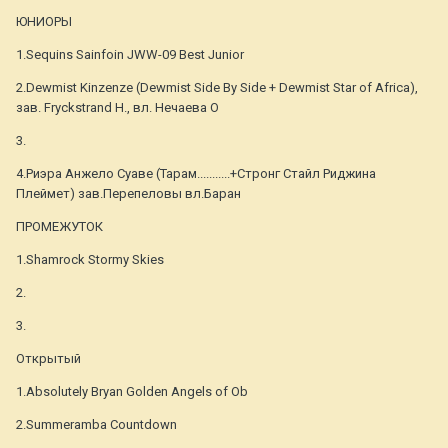
ЮНИОРЫ
1.Sequins Sainfoin JWW-09 Best Junior
2.Dewmist Kinzenze (Dewmist Side By Side + Dewmist Star of Africa),
зав. Fryckstrand H., вл. Нечаева О
3.
4.Риэра Анжело Суаве (Тарам...........+Стронг Стайл Риджина
Плеймет) зав.Перепеловы вл.Баран
ПРОМЕЖУТОК
1.Shamrock Stormy Skies
2.
3.
Открытый
1.Absolutely Bryan Golden Angels of Ob
2.Summeramba Countdown