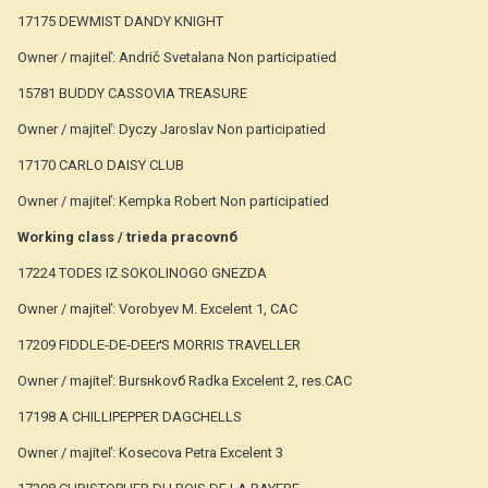
17175 DEWMIST DANDY KNIGHT
Owner / majiteľ: Andrič Svetalana Non participatied
15781 BUDDY CASSOVIA TREASURE
Owner / majiteľ: Dуczy Jaroslav Non participatied
17170 CARLO DAISY CLUB
Owner / majiteľ: Kempka Robert Non participatied
Working class / trieda pracovnб
17224 TODES IZ SOKOLINOGO GNEZDA
Owner / majiteľ: Vorobyev M. Excelent 1, CAC
17209 FIDDLE-DE-DEEґS MORRIS TRAVELLER
Owner / majiteľ: Bursнkovб Radka Excelent 2, res.CAC
17198 A CHILLIPEPPER DAGCHELLS
Owner / majiteľ: Kosecova Petra Excelent 3