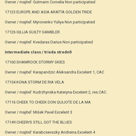
Owner / majiteľ: Gutmann Cornelia Non participatied
17123 EUROPE AND ASIA ARATTA GOLDEN TRIDE
Owner / majiteľ: Myronenko Yuliya Non participatied
17126 GILIJA GUILTY GAMBLER
Owner / majiteľ: Kvedaras Darius Non participatied
Intermediate class / trieda strednб
17160 SHAMROCK STORMY SKIES
Owner / majiteľ: Karapandzic Aleksandra Excelent 1, CAC
17154 KONA STORM DE RIA VELA
Owner / majiteľ: Kudrzhynska Kateryna Excelent 2, res.CAC
17116 CHEEK TO CHEEK DON QUIJOTE DE LA MA
Owner / majiteľ: Mišek Pavel Excelent 3
17149 CHEERґS STILL GOT THE BLUES
Owner / majiteľ: Karabcsevszky Andreina Excelent 4