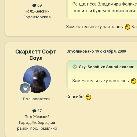
Ронда, пёса Владимира Феликсо
69
строить и будем постоянно жит
Пол:
Женский
Город:
Москва
Замечательные у вас планы
Ка
Скарлетт Софт
Опубликовано
19 октября, 2009
Соул
Sky-Sensitive Sound сказал:
Замечательные у вас планы
Спасибо!
Пользователи.
27
Пол:
Женский
Город:
Люберецкий
район, пос. Томилино