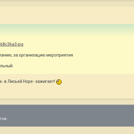
панию, за организацию мероприятия.
ольный.
- в Лисьей Норе- зажигает!
тов.