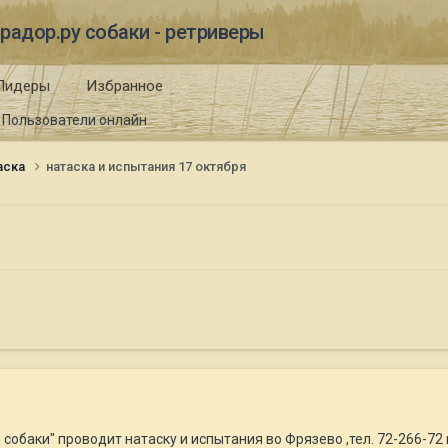
радор.ру собаки - ретриверы
Лидеры
Избранное
Пользователи онлайн
таска
натаска и испытания 17 октября
и собаки" проводит натаску и испытания во Фрязево ,тел. 72-266-72 