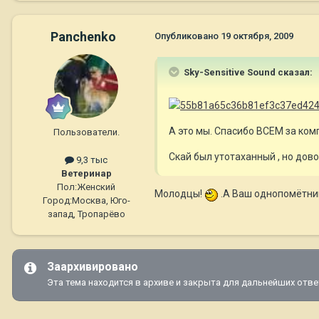
Panchenko
Опубликовано
19 октября, 2009
Sky-Sensitive Sound сказал:
А это мы. Спасибо ВСЕМ за ком
Пользователи.
Скай был утотаханный , но дов
9,3 тыс
Ветеринар
Пол:
Женский
Молодцы!
.А Ваш однопомётник
Город:
Москва, Юго-
запад, Тропарёво
Заархивировано
Эта тема находится в архиве и закрыта для дальнейших отве