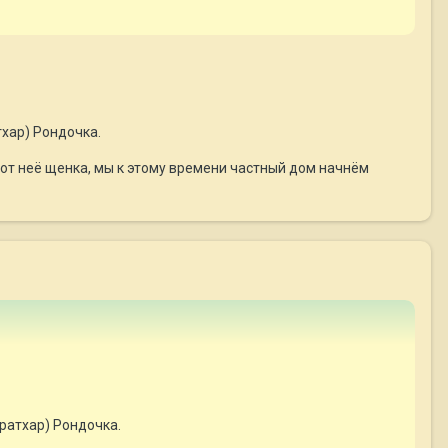
хар) Рондочка.
 от неё щенка, мы к этому времени частный дом начнём
ратхар) Рондочка.