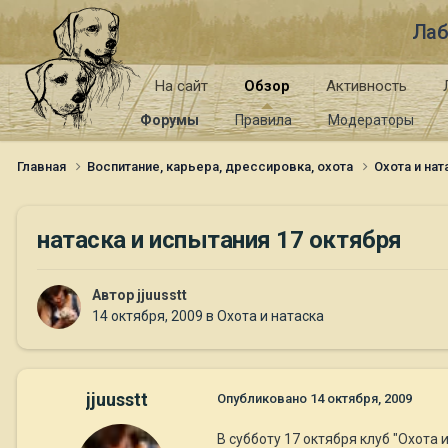
Лаб
На сайт
Обзор
Активность
Форумы
Правила
Модераторы
Главная
Воспитание, карьера, дрессировка, охота
Охота и на
натаска и испытания 17 октября
Автор
jjuusstt
14 октября, 2009
в
Охота и натаска
jjuusstt
Опубликовано
14 октября, 2009
В субботу 17 октября клуб "Охота 