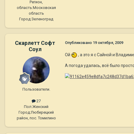
Регион,
область:
Московская
область
Город:
Зеленоград
Скарлетт Софт
Опубликовано
19 октября, 2009
Соул
Ой
, а это я с Сайной и Влади
А погода удалась, всё было просто
Пользователи.
27
Пол:
Женский
Город:
Люберецкий
район, пос. Томилино