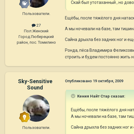
Скай был утотаханный , но дов
Пользователи.
Ещёбы, после тяжёлого дня натаск
27
А мы ночевали на базе, там тишина
Пол:
Женский
Город:
Люберецкий
Сайна дрыхла без задних ног и е
район, пос. Томилино
Ронда, пёса Владимира Феликсович
строить и будем постоянно жить н
Sky-Sensitive
Опубликовано
19 октября, 2009
Sound
Кения Найт Стар сказал:
Ещёбы, после тяжёлого дня нат
А мы ночевали на базе, там тиш
Сайна дрыхла без задних ног и
Пользователи.