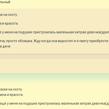
ольный.
и на охоту.
 и красота.
щё у меня на подушке пристроилась маленькая хитрая девочка(драт
а, просто обояшка. Жду когда она выростит и я смогу приобрести
а даче.
аски на охоту.
ина и красота.
 ещё у меня на подушке пристроилась маленькая хитрая девочка(д