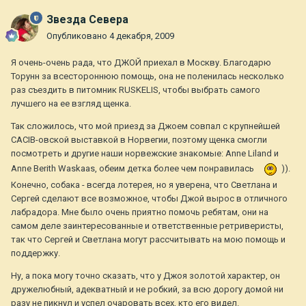
Звезда Севера
Опубликовано
4 декабря, 2009
Я очень-очень рада, что ДЖОЙ приехал в Москву. Благодарю
Торунн за всестороннюю помощь, она не поленилась несколько
раз съездить в питомник RUSKELIS, чтобы выбрать самого
лучшего на ее взгляд щенка.
Так сложилось, что мой приезд за Джоем совпал с крупнейшей
CACIB-овской выставкой в Норвегии, поэтому щенка смогли
посмотреть и другие наши норвежские знакомые: Anne Liland и
Anne Berith Waskaas, обеим детка более чем понравилась
)).
Конечно, собака - всегда лотерея, но я уверена, что Светлана и
Сергей сделают все возможное, чтобы Джой вырос в отличного
лабрадора. Мне было очень приятно помочь ребятам, они на
самом деле заинтересованные и ответственные ретриверисты,
так что Сергей и Светлана могут рассчитывать на мою помощь и
поддержку.
Ну, а пока могу точно сказать, что у Джоя золотой характер, он
дружелюбный, адекватный и не робкий, за всю дорогу домой ни
разу не пикнул и успел очаровать всех, кто его видел.