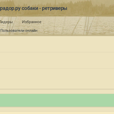
радор.ру собаки - ретриверы
Лидеры
Избранное
Пользователи онлайн