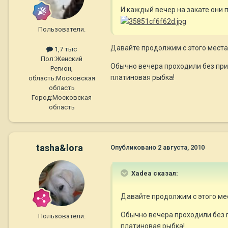
И каждый вечер на закате они п
Пользователи.
Давайте продолжим с этого места
1,7 тыс
Пол:
Женский
Обычно вечера проходили без при
Регион,
платиновая рыбка!
область:
Московская
область
Город:
Московская
область
tasha&lora
Опубликовано
2 августа, 2010
Xadea сказал:
Давайте продолжим с этого ме
Обычно вечера проходили без 
Пользователи.
платиновая рыбка!