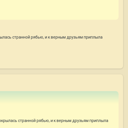
рылась странной рябью, и к верным друзьям приплыла
окрылась странной рябью, и к верным друзьям приплыла