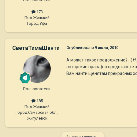
173
Пол:
Женский
Город:
Уфа
СветаТимаШанти
Опубликовано
9 июля, 2010
А может такое продолжение? :-)
И 
авторские права)но представьте 
Вам найти щенятам прекрасных хозя
Пользователи.
185
Пол:
Женский
Город:
Самарская обл.,
Жигулевск
3 недели спустя...