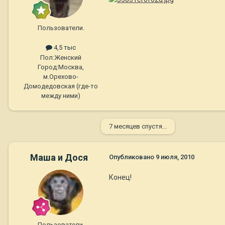
Пользователи.
4,5 тыс
Пол:
Женский
Город:
Москва,
м.Орехово-
Домодедовская (где-то
между ними)
7 месяцев спустя...
Маша и Дося
Опубликовано
9 июля, 2010
Конец!
Пользователи.