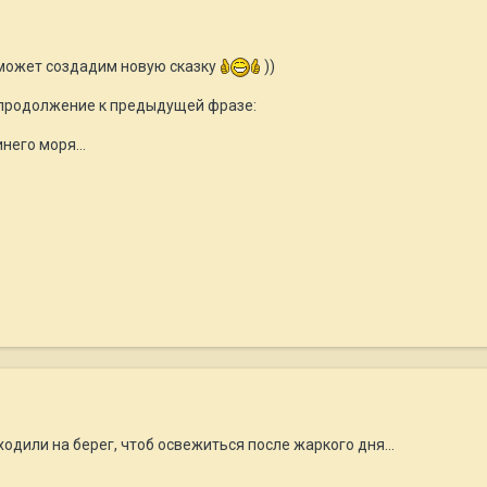
 может создадим новую сказку
))
 продолжение к предыдущей фразе:
него моря...
одили на берег, чтоб освежиться после жаркого дня...