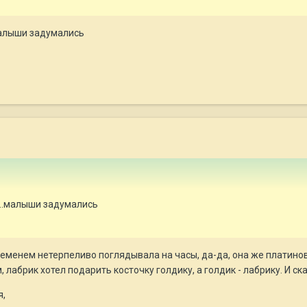
.малыши задумались
...малыши задумались
еменем нетерпеливо поглядывала на часы, да-да, она же платинов
, лабрик хотел подарить косточку голдику, а голдик - лабрику. И ск
я,