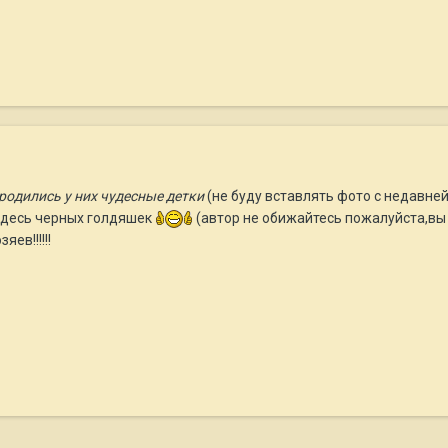
родились у них чудесные детки
(не буду вставлять фото с недавне
здесь черных голдяшек
(автор не обижайтесь пожалуйста,вы
ев!!!!!!