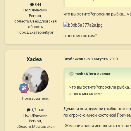
344
Пол:
Женский
что вы хотите?спросила рыбка...
Регион,
область:
Свердловская
область
Город:
Екатеринбург
а чего мы хотим?
Xadea
Опубликовано
3 августа, 2010
tasha&lora сказал:
что вы хотите?спросила рыбка.
а чего мы хотим?
Пользователи.
Думали они, думали (рыбка тем вр
1,7 тыс
по огро-о-о-мной косточке! Причем
Пол:
Женский
Регион,
-Желания ваши исполнить готова 
область:
Московская