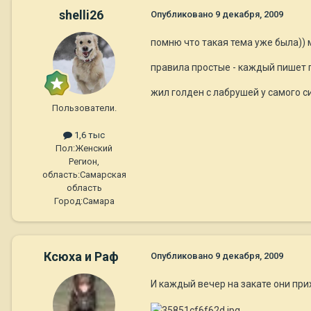
shelli26
Опубликовано
9 декабря, 2009
помню что такая тема уже была))
правила простые - каждый пишет
жил голден с лабрушей у самого си
Пользователи.
1,6 тыс
Пол:
Женский
Регион,
область:
Самарская
область
Город:
Самара
Ксюха и Раф
Опубликовано
9 декабря, 2009
И каждый вечер на закате они прих