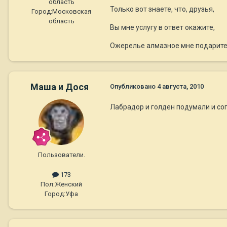
область
Только вот знаете, что, друзья,
Город:
Московская
область
Вы мне услугу в ответ окажите,
Ожерелье алмазное мне подарите
Маша и Дося
Опубликовано
4 августа, 2010
Лабрадор и голден подумали и со
Пользователи.
173
Пол:
Женский
Город:
Уфа