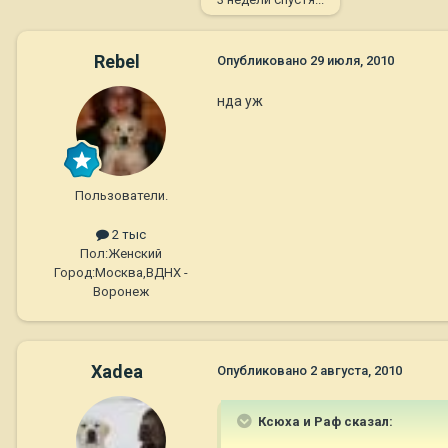
Rebel
Опубликовано
29 июля, 2010
нда уж
Пользователи.
2 тыс
Пол:
Женский
Город:
Москва,ВДНХ -
Воронеж
Xadea
Опубликовано
2 августа, 2010
Ксюха и Раф сказал: