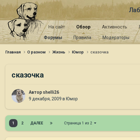
Лаб
На сайт
Обзор
Активность
Форумы
Правила
Модераторы
Главная
О разном
Жизнь
Юмор
сказочка
сказочка
Автор
shelli26
9 декабря, 2009
в
Юмор
1
2
ДАЛЕЕ
Страница 1 из 2