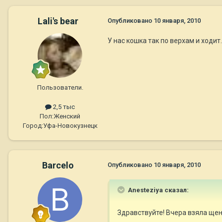
Lali's bear
Опубликовано
10 января, 2010
У нас кошка так по верхам и ходит.
Пользователи.
2,5 тыс
Пол:
Женский
Город:
Уфа-Новокузнецк
Barcelo
Опубликовано
10 января, 2010
Anesteziya сказал:
Здравствуйте! Вчера взяла щен