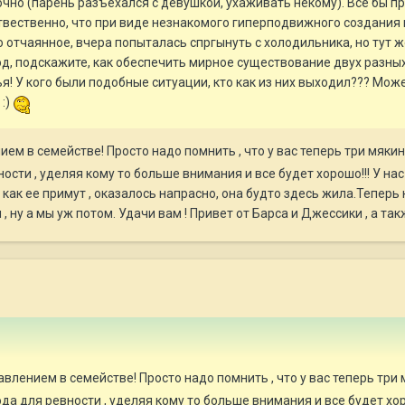
очно (парень разъехался с девушкой, ухаживать некому). Все бы п
 Ествественно, что при виде незнакомого гиперподвижного создания
о отчаянное, вчера попыталась спргынуть с холодильника, но тут 
од, подскажите, как обеспечить мирное существование двух разных 
ья! У кого были подобные ситуации, кто как из них выходил??? Мож
:)
м в семействе! Просто надо помнить , что у вас теперь три мякин
ности , уделяя кому то больше внимания и все будет хорошо!!! У на
как ее примут , оказалось напрасно, она будто здесь жила.Теперь
 ну а мы уж потом. Удачи вам ! Привет от Барса и Джессики , а так
влением в семействе! Просто надо помнить , что у вас теперь три
ода для ревности , уделяя кому то больше внимания и все будет хор