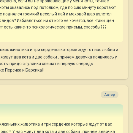
рекрасно, если бы не прожавающие у меня коты, точнее
 коты оказались под потолком, где по сию минуту коротают
же поднялся громкий веселый лай и меховой шар взлетел
видов? Избавляться ни от кого не хочется, все -таки щен
ет есть какие-то психологические приемы, способы???
ьких животика и три сердечка которые ждут от вас любви и
с живут два кота и две собаки , причем девочка появилась у
 коты придя с гулянки спешат в первую очередь
же Персика и Барсика!!
Автор
 мякиньких животика и три сердечка которые ждут от вас
ошо!!! У нас живут два кота и две собаки , причем девочка