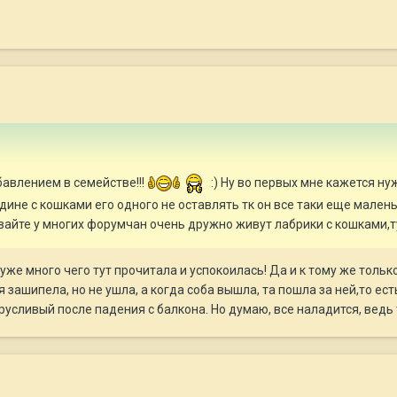
авлением в семействе!!!
:) Ну во первых мне кажется н
дине с кошками его одного не оставлять тк он все таки еще малень
вайте у многих форумчан очень дружно живут лабрики с кошками,
же много чего тут прочитала и успокоилась! Да и к тому же только
зашипела, но не ушла, а когда соба вышла, та пошла за ней,то ест
 трусливый после падения с балкона. Но думаю, все наладится, ведь