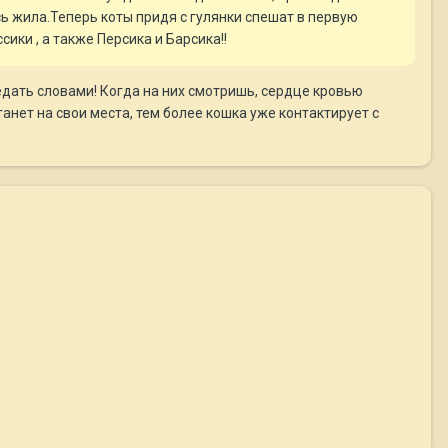
сь жила.Теперь коты придя с гулянки спешат в первую
ики , а также Персика и Барсика!!
редать словами! Когда на них смотришь, сердце кровью
анет на свои места, тем более кошка уже контактирует с