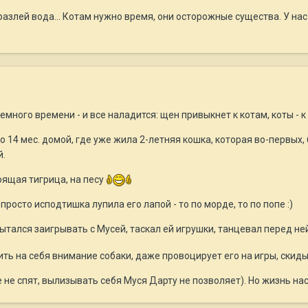
разлей вода... Котам нужно время, они осторожные существа. У на
много времени - и все наладится: щен привыкнет к котам, коты - к
 14 мес. домой, где уже жила 2-летняя кошка, которая во-первых, 
й.
оящая тигрица, на песу
просто исподтишка лупила его лапой - то по морде, то по попе :)
ытался заигрывать с Мусей, таскал ей игрушки, танцевал перед не
ть на себя внимание собаки, даже провоцирует его на игры, скиды
те не спят, вылизывать себя Муся Дарту не позволяет). Но жизнь н