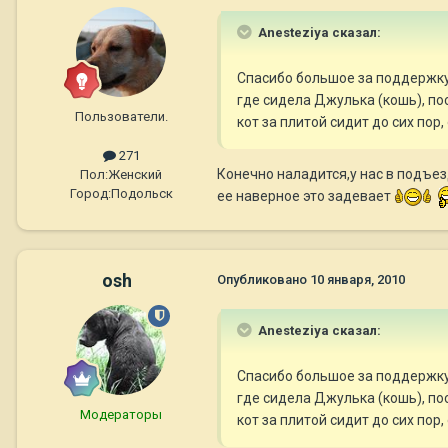
Anesteziya сказал:
Спасибо большое за поддержку! 
где сидела Джулька (кошь), пос
Пользователи.
кот за плитой сидит до сих пор
271
Конечно наладится,у нас в подъез
Пол:
Женский
Город:
Подольск
ее наверное это задевает
osh
Опубликовано
10 января, 2010
Anesteziya сказал:
Спасибо большое за поддержку! 
где сидела Джулька (кошь), пос
Модераторы
кот за плитой сидит до сих пор