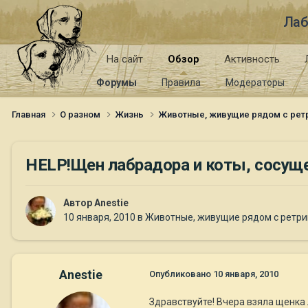
Лаб
На сайт
Обзор
Активность
Форумы
Правила
Модераторы
Главная
О разном
Жизнь
Животные, живущие рядом с ре
HELP!Щен лабрадора и коты, сосущ
Автор
Anestie
10 января, 2010
в
Животные, живущие рядом с ретр
Anestie
Опубликовано
10 января, 2010
Здравствуйте! Вчера взяла щенка 