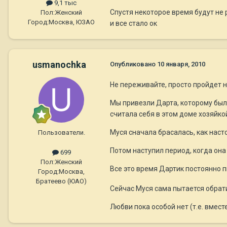
9,1 тыс
Спустя некоторое время будут не 
Пол:
Женский
Город:
Москва, ЮЗАО
и все стало ок
usmanochka
Опубликовано
10 января, 2010
Не переживайте, просто пройдет не
Мы привезли Дарта, которому было
считала себя в этом доме хозяйко
Муся сначала брасалась, как наст
Пользователи.
Потом наступил период, когда она 
699
Пол:
Женский
Все это время Дартик постоянно п
Город:
Москва,
Братеево (ЮАО)
Сейчас Муся сама пытается обрати
Любви пока особой нет (т.е. вмес