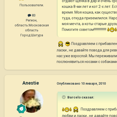
отдают щенка в дар и очень ср
Пользователи.
кошка 8-ми лет и кот 2-х лет.
время. Моя кошка, как существ
83
туда, откуда приземлился. Нар
Регион,
моя мечта, а коты-старые друз
область:
Московская
Помогите советом!!!!!!!!!!!!!!!!
область
Город:
Шатура
Поздравляем с прибавление
ласки , не давайте повода для рев
нас уже взрослой. Мы переживали 
послюнявиться носами с собаками ,
Anestie
Опубликовано
10 января, 2010
Barcelo сказал:
Поздравляем с приба
любви и ласки , не давайте пов