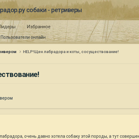
радор.ру собаки - ретриверы
Лидеры
Избранное
Пользователи онлайн
тривером
HELP!Щен лабрадора и коты, сосуществование!
ествование!
ивером
лабрадора, очень давно хотела собаку этой породы, а тут соверше