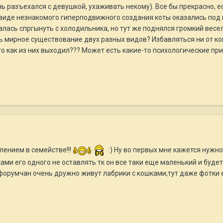
нь разъехался с девушкой, ухаживать некому). Все бы прекрасно, е
ри виде незнакомого гиперподвижного создания коты оказались под 
лась спргынуть с холодильника, но тут же поднялся громкий весел
ь мирное существование двух разных видов? Избавляться ни от кого
 как из них выходил??? Может есть какие-то психологические приемы, 
ением в семействе!!!
:) Ну во первых мне кажется нужн
ами его одного не оставлять тк он все таки еще маленький и будет
форумчан очень дружно живут лабрики с кошками,тут даже фотки