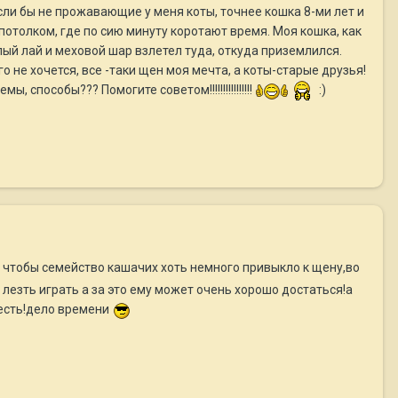
сли бы не прожавающие у меня коты, точнее кошка 8-ми лет и
потолком, где по сию минуту коротают время. Моя кошка, как
ый лай и меховой шар взлетел туда, откуда приземлился.
 не хочется, все -таки щен моя мечта, а коты-старые друзья!
способы??? Помогите советом!!!!!!!!!!!!!!!!
:)
о чтобы семейство кашачих хоть немного привыкло к щену,во
 лезть играть а за это ему может очень хорошо достаться!а
 есть!дело времени