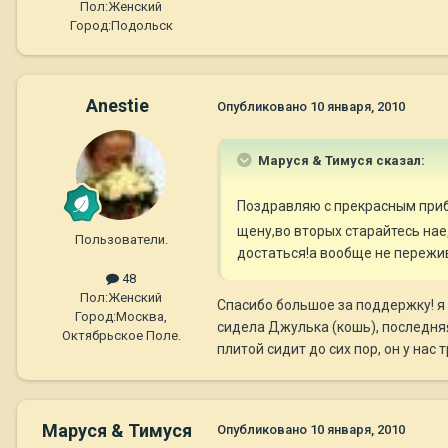
Пол:
Женский
Город:
Подольск
Anestie
Опубликовано
10 января, 2010
Маруся & Тимуся сказал:
Поздравляю с прекрасным приб
щену,во вторых старайтесь нае
Пользователи.
достаться!а вообще не пережи
48
Пол:
Женский
Спасибо большое за поддержку! я у
Город:
Москва,
сидела Джулька (кошь), последняя 
Октябрьское Поле.
плитой сидит до сих пор, он у нас
Маруся & Тимуся
Опубликовано
10 января, 2010