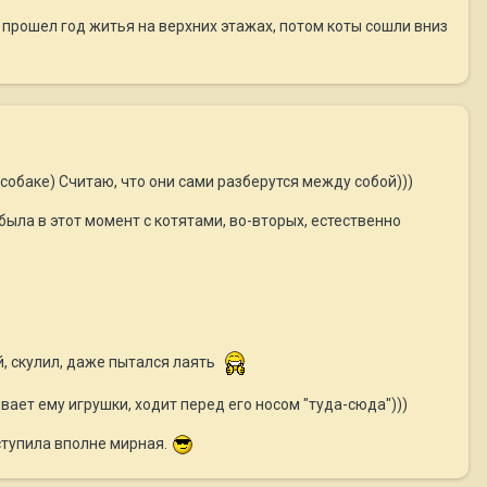
с прошел год житья на верхних этажах, потом коты сошли вниз
 собаке) Считаю, что они сами разберутся между собой)))
была в этот момент с котятами, во-вторых, естественно
й, скулил, даже пытался лаять
вает ему игрушки, ходит перед его носом "туда-сюда")))
аступила вполне мирная.