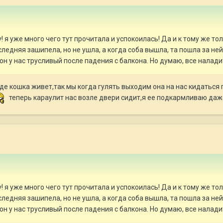
я уже много чего тут прочитала и успокоилась! Да и к тому же тол
ледняя зашипела, но не ушла, а когда соба вышла, та пошла за ней
, он у нас трусливый после падения с балкона. Но думаю, все налади
де кошка живет,так мы когда гулять выходим она на нас кидаться
теперь караулит нас возле двери сидит,я ее подкармливаю даж
я уже много чего тут прочитала и успокоилась! Да и к тому же тол
ледняя зашипела, но не ушла, а когда соба вышла, та пошла за ней
, он у нас трусливый после падения с балкона. Но думаю, все налади