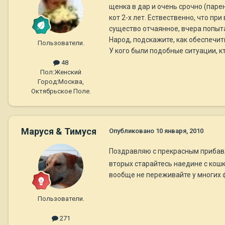
щенка в дар и очень срочно (паре
кот 2-х лет. Ествественно, что п
существо отчаянное, вчера попыта
Народ, подскажите, как обеспечит
Пользователи.
У кого были подобные ситуации, кто
48
Пол:
Женский
Город:
Москва,
Октябрьское Поле.
Маруся & Тимуся
Опубликовано
10 января, 2010
Поздравляю с прекрасным прибавл
вторых старайтесь наедине с кошк
вообще не переживайте у многих 
Пользователи.
271