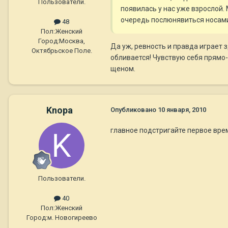
Пользователи.
появилась у нас уже взрослой.
очередь послюнявиться носами с
48
Пол:
Женский
Город:
Москва,
Да уж, ревность и правда играет 
Октябрьское Поле.
обливается! Чувствую себя прямо-
щеном.
Knopa
Опубликовано
10 января, 2010
главное подстригайте первое врем
Пользователи.
40
Пол:
Женский
Город:
м. Новогиреево