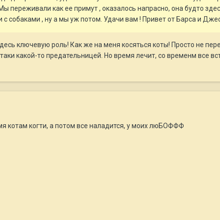
 Мы переживали как ее примут , оказалось напрасно, она будто зде
 собаками , ну а мы уж потом. Удачи вам ! Привет от Барса и Джесс
здесь ключевую роль! Как же на меня косяться коты! Просто не пе
таки какой-то предательницей. Но время лечит, со временм все вст
я котам когти, а потом все наладится, у моих люБОФФФ