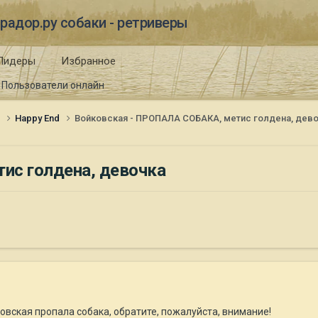
радор.ру собаки - ретриверы
Лидеры
Избранное
Пользователи онлайн
и
Happy End
Войковская - ПРОПАЛА СОБАКА, метис голдена, дев
ис голдена, девочка
ковская пропала собака, обратите, пожалуйста, внимание!