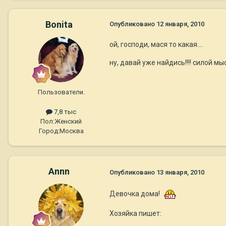
Bonita
Опубликовано
12 января, 2010
ой, господи, мася то какая....
ну, давай уже найдись!!!! силой м
Пользователи.
7,8 тыс
Пол:
Женский
Город:
Москва
Annn
Опубликовано
13 января, 2010
Девочка дома!
Хозяйка пишет: