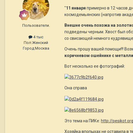
"
11 января
примерно в 12 часов дн
космодемьянских (напротив акаде
Внешне очень похожа на золоти
Пользователи.
подведены черным. Хвост был обс
4 тыс
со свисающей немного кудрявище
Пол:
Женский
Город:
Москва
Очень прошу вашей помощи!!! Возм
коричневом ошейнике с металл
Вот несколько ее фотографий:
Она справа
Это тема на ПИКе:
http://pesikot.
Хозяйка впопыхах не оставила в т