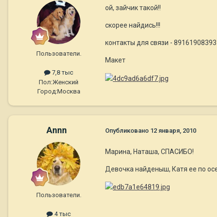
ой, зайчик такой!!
скорее найдись!!!
контакты для связи - 8916190839
Пользователи.
Макет
7,8 тыс
Пол:
Женский
Город:
Москва
Annn
Опубликовано
12 января, 2010
Марина, Наташа, СПАСИБО!
Девочка найденыш, Катя ее по осе
Пользователи.
4 тыс