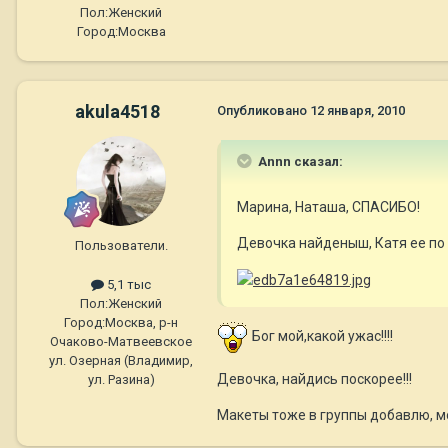
Пол:
Женский
Город:
Москва
akula4518
Опубликовано
12 января, 2010
Annn сказал:
Марина, Наташа, СПАСИБО!
Девочка найденыш, Катя ее по 
Пользователи.
5,1 тыс
Пол:
Женский
Город:
Москва, р-н
Бог мой,какой ужас!!!!
Очаково-Матвеевское
ул. Озерная (Владимир,
Девочка, найдись поскорее!!!
ул. Разина)
Макеты тоже в группы добавлю, м