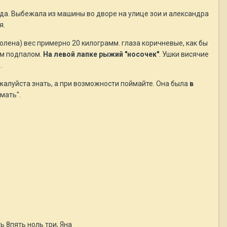
ода. Выбежала из машины во дворе на улице зои и александра
я.
олена) вес примерно 20 килограмм. глаза коричневые, как бы
ым подпалом.
На левой лапке рыжий "носочек"
. Ушки висячие
.
жалуйста знать, а при возможности поймайте. Она была
в
мать".
ь 8пять ноль три, Яна