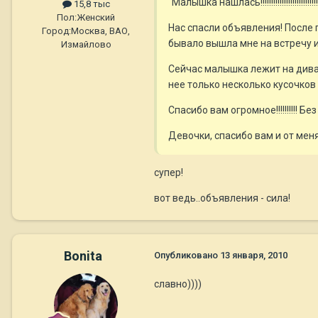
"Малышка нашлась!!!!!!!!!!!!!!!!!!!!!!!!!!!!!
15,8 тыс
Пол:
Женский
Нас спасли объявления! После 
Город:
Москва, ВАО,
бывало вышла мне на встречу и
Измайлово
Сейчас малышка лежит на диване
нее только несколько кусочков 
Спасибо вам огромное!!!!!!!!!! Без 
Девочки, спасибо вам и от мен
супер!
вот ведь..объявления - сила!
Bonita
Опубликовано
13 января, 2010
славно))))