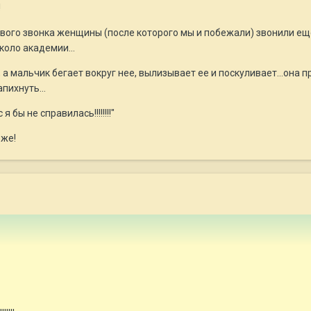
!
вого звонка женщины (после которого мы и побежали) звонили еще 
коло академии...
а мальчик бегает вокруг нее, вылизывает ее и поскуливает...она п
пихнуть...
 я бы не справилась!!!!!!!!"
оже!