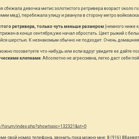
я сбежала девочка метис золотистого ретривера возраст около г
мии мвд), перебежала улицу и рванула в сторону метро войковска
стого ретривера, только чуть меньше размером
(немного ниже к
трижен в конце сентября,уже начал обростать. Цвет рыжий с бел
йся шерстью. К незнакомым обычно не подходит. Очень домашняя
ожно посоветуете что-нибудь или если вдруг увидите ее дайте по
ическими клепками
. Абсолютно не агрессивна, легко даст себя пой
org/forum/index.php?showtopic=132321&st=0
еме свой номер телефона, звонить пока можно мне: 8 (916) 88девят