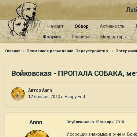
Лаб
На сайт
Обзор
Активность
Форумы
Правила
Модераторы
Главная
Племенное разведение. Переустройство.
Потеряшк
Войковская - ПРОПАЛА СОБАКА, мет
Автор
Annn
12 января, 2010
в
Happy End
Annn
Опубликовано
12 января, 2010
У хороших знакомых в р-не м. Вой