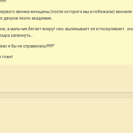
!!!!!
первого звонка женщины (после которого мы и побежали) звонили е
з дворов около академии...
, а мальчик бегает вокруг нее, вылизывает ее и поскуливает...он
сыра запихнуть...
вас я бы не справилась!!!!!!!!"
я тоже!