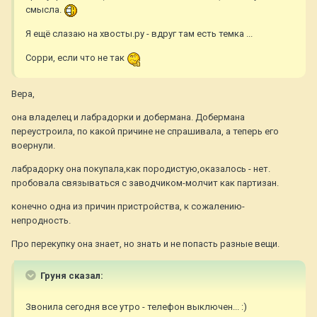
смысла.
Я ещё слазаю на хвосты.ру - вдруг там есть темка ...
Сорри, если что не так
Вера,
она владелец и лабрадорки и добермана. Добермана
переустроила, по какой причине не спрашивала, а теперь его
воернули.
лабрадорку она покупала,как породистую,оказалось - нет.
пробовала связываться с заводчиком-молчит как партизан.
конечно одна из причин пристройства, к сожалению-
непродность.
Про перекупку она знает, но знать и не попасть разные вещи.
Груня сказал:
Звонила сегодня все утро - телефон выключен... :)