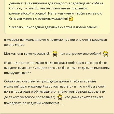
девочка! :) Как впрочем для каждого владельца его собака.
От того, что метис, она не стала менее преданной,
компанейской и родной. Нет в ней ничего чтобы заставило
бы меня жалеть о ее происхождении!
Я желаю шоколадной девульке счастья в новой семье!!!
я же ведь написала я не чего не имею против она очень красивая
но она метис
Метисы они тоже красивые!!!
как и впрочем все собаки!
Я вот одного не понимаю люди заводят собак для того что бы на
них делать деньги? или для того что бы с ними ходить на выставки
или мучить их???
Собаки это счастье ты приходишь домой и тебя встречает
мохнатый друг махающий хвостом, пусть он и что н и б у д ь съел
но ты поругаешь и обнимешь его, а некоторые люди доводят их
до такого ужасного состояния :)
что даже хочется так же
поиздеваться над этим человеком . . .