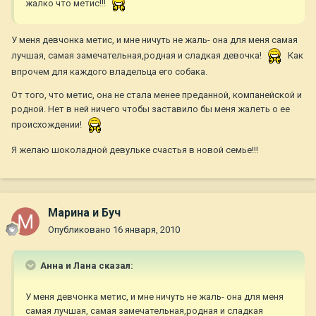
жалко что метис!!!
У меня девчонка метис, и мне ничуть не жаль- она для меня самая
лучшая, самая замечательная,родная и сладкая девочка!
Как
впрочем для каждого владельца его собака.
От того, что метис, она не стала менее преданной, компанейской и
родной. Нет в ней ничего чтобы заставило бы меня жалеть о ее
происхождении!
Я желаю шоколадной девульке счастья в новой семье!!!
Марина и Буч
Опубликовано
16 января, 2010
Анна и Лана сказал:
У меня девчонка метис, и мне ничуть не жаль- она для меня
самая лучшая, самая замечательная,родная и сладкая