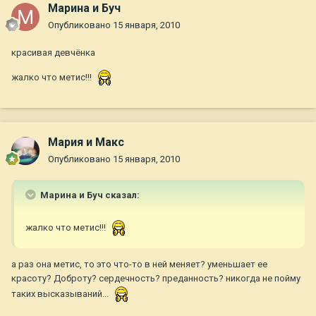
Марина и Буч
Опубликовано
15 января, 2010
красивая девчёнка
жалко что метис!!!
Мария и Макс
Опубликовано
15 января, 2010
Марина и Буч сказал:
жалко что метис!!!
а раз она метис, то это что-то в ней меняет? уменьшает ее
красоту? Доброту? сердечность? преданность? никогда не пойму
таких высказываний...