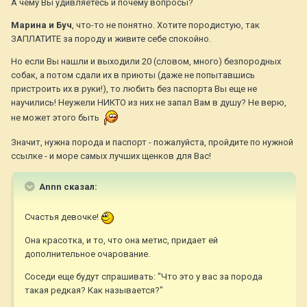
А чему Вы удивляетесь и почему вопросы?
Марина и Буч
, что-то не понятно. Хотите породистую, так
ЗАПЛАТИТЕ за породу и живите себе спокойно.
Но если Вы нашли и выходили 20 (словом, много) безпородных
собак, а потом сдали их в приюты (даже не попытавшись
пристроить их в руки!), то любить без паспорта Вы еще не
научились! Неужели НИКТО из них не запал Вам в душу? Не верю,
не может этого быть
Значит, нужна порода и паспорт - пожалуйста, пройдите по нужной
ссылке - и море самых лучших щенков для Вас!
Annn сказал:
Счастья девочке!
Она красотка, и то, что она метис, придает ей
дополнительное очарование.
Соседи еще будут спрашивать: "Что это у вас за порода
такая редкая? Как называется?"