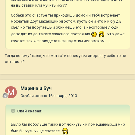
на выставки или мучить их???
Собаки это счастье ты приходишь домой и тебя встречает
мохнатый друг махающий хвостом, пусть он и что н и б у д ь
съел но ты поругаешь и обнимешь его, а некоторые люди
доводят их до такого ужасного состояния
что даже
хочется так же поиздеваться над этим человеком . . .
Тогда почему "жаль, что метис" и почему вы дворняг у себя-то не
оставили?
Марина и Буч
Опубликовано
16 января, 2010
Скай сказал:
Было бы побольше таких вот чокнутых и помешанных...и мир
был бы чуть чище светлее