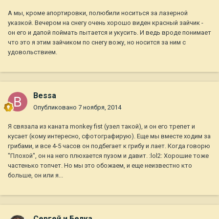
А мы, кроме апортировки, полюбили носиться за лазерной
указкой. Вечером на снегу очень хорошо виден красный зайчик -
он его и дапой поймать пытается и укусить. И ведь вроде понимает
что это я этим зайчиком по снегу вожу, но носится за ним с
удовольствием.
Bessa
Опубликовано
7 ноября, 2014
Я связала из каната monkey fist (узел такой), и он его трепет и
кусает (кому интересно, сфотографирую). Еще мы вместе ходим за
грибами, и все 4-5 часов он подбегает к грибу и лает. Когда говорю
"Плохой", он на него плюхается пузом и давит. :lol2: Хорошие тоже
частенько топчет. Но мы это обожаем, и еще неизвестно кто
больше, он или я...
Сергей и Белка