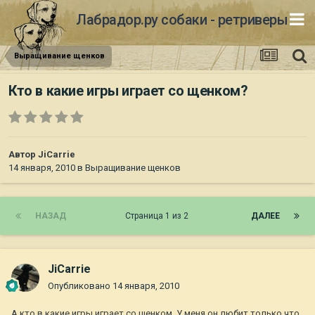
Лабрадор.ру собаки - ретриверы
Выращивание щенков
Кто в какие игры играет со щенком?
Автор
JiCarrie
14 января, 2010
в
Выращивание щенков
НАЗАД
Страница 1 из 2
ДАЛЕЕ
JiCarrie
Опубликовано
14 января, 2010
А кто в какие игры играет со щенком. У меня он любит только что