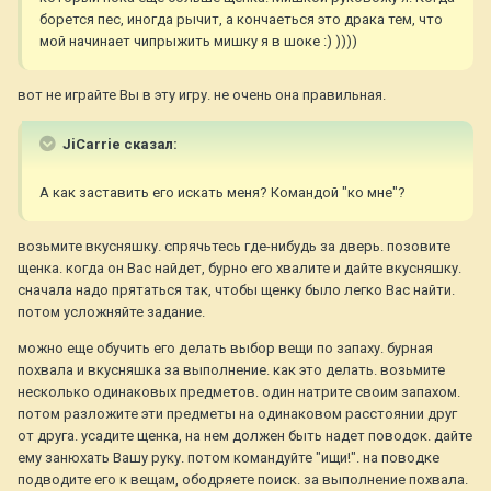
борется пес, иногда рычит, а кончаеться это драка тем, что
мой начинает чипрыжить мишку я в шоке :) ))))
вот не играйте Вы в эту игру. не очень она правильная.
JiCarrie сказал:
А как заставить его искать меня? Командой "ко мне"?
возьмите вкусняшку. спрячьтесь где-нибудь за дверь. позовите
щенка. когда он Вас найдет, бурно его хвалите и дайте вкусняшку.
сначала надо прятаться так, чтобы щенку было легко Вас найти.
потом усложняйте задание.
можно еще обучить его делать выбор вещи по запаху. бурная
похвала и вкусняшка за выполнение. как это делать. возьмите
несколько одинаковых предметов. один натрите своим запахом.
потом разложите эти предметы на одинаковом расстоянии друг
от друга. усадите щенка, на нем должен быть надет поводок. дайте
ему занюхать Вашу руку. потом командуйте "ищи!". на поводке
подводите его к вещам, ободряете поиск. за выполнение похвала.