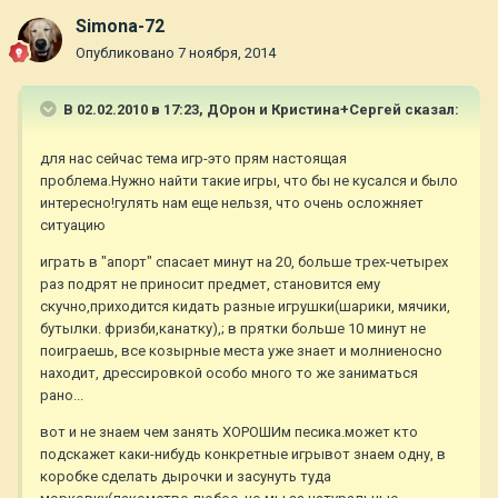
Simona-72
Опубликовано
7 ноября, 2014
В 02.02.2010 в 17:23, ДОрон и Кристина+Сергей сказал:
для нас сейчас тема игр-это прям настоящая
проблема.Нужно найти такие игры, что бы не кусался и было
интересно!гулять нам еще нельзя, что очень осложняет
ситуацию
играть в "апорт" спасает минут на 20, больше трех-четырех
раз подрят не приносит предмет, становится ему
скучно,приходится кидать разные игрушки(шарики, мячики,
бутылки. фризби,канатку),; в прятки больше 10 минут не
поиграешь, все козырные места уже знает и молниеносно
находит, дрессировкой особо много то же заниматься
рано...
вот и не знаем чем занять ХОРОШИм песика.может кто
подскажет каки-нибудь конкретные игрывот знаем одну, в
коробке сделать дырочки и засунуть туда