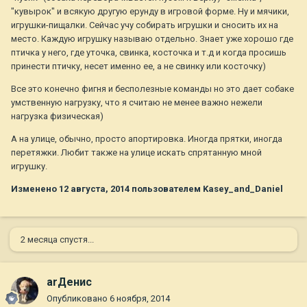
"кувырок" и всякую другую ерунду в игровой форме. Ну и мячики,
игрушки-пищалки. Сейчас учу собирать игрушки и сносить их на
место. Каждую игрушку называю отдельно. Знает уже хорошо где
птичка у него, где уточка, свинка, косточка и т.д и когда просишь
принести птичку, несет именно ее, а не свинку или косточку)
Все это конечно фигня и бесполезные команды но это дает собаке
умственную нагрузку, что я считаю не менее важно нежели
нагрузка физическая)
А на улице, обычно, просто апортировка. Иногда прятки, иногда
перетяжки. Любит также на улице искать спрятанную мной
игрушку.
Изменено
12 августа, 2014
пользователем Kasey_and_Daniel
2 месяца спустя...
arДенис
Опубликовано
6 ноября, 2014