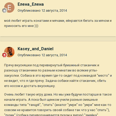
Елена_Елена
Опубликовано
12 августа, 2014
мой любит играть конатами и мячами, ейнравтся бегать за мячом и
приносить его мне )))
Kasey_and_Daniel
Опубликовано
12 августа, 2014
Прячу вкусняшки под перевернутый бумажный стаканчик и
разношу стаканчики по разным комнатам во всякие углы-
закуолки. Собака в это время где-то сидит под командой "место" и
не видит, что я где прячу. Задача собаки найти стаканчик, сбить
его носом и достать вкусняшку.
Очень любит такую игру дома. Но мы уже будучи постарше в такое
начали играть. А пока был щенком учили разные смешные
команды типа "танцуй", "спать" (аналог "умри" но "умри" мне как-то
совсем не нравится говорить своей собаке так что у нас "спать"),
"пузик" (собака переворачивается пузом к верху) "змейка",