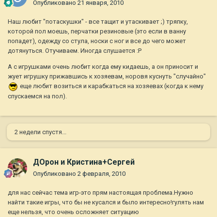
Опубликовано
21 января, 2010
Наш любит "потаскушки" - все тащит и утаскивает ;) тряпку,
которой пол моешь, перчатки резиновые (это если в ванну
попадет), одежду со стула, носки с ног и все до чего может
дотянуться. Отучиваем. Иногда слушается :P
А с игрушками очень любит когда ему кидаешь, а он приносит и
жует игрушку прижавшись к хозяевам, норовя куснуть "случайно"
еще любит возиться и карабкаться на хозяевах (когда к нему
спускаемся на пол).
2 недели спустя...
ДОрон и Кристина+Сергей
Опубликовано
2 февраля, 2010
для нас сейчас тема игр-это прям настоящая проблема.Нужно
найти такие игры, что бы не кусался и было интересно!гулять нам
еще нельзя, что очень осложняет ситуацию