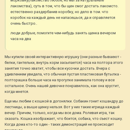
морковку(лакомство любое, но мы за натуральные
лакомства), суть в том, что бы щен смог достать лакомсто.
естественно раздербанив коробку, но дело в том. что
коробок на каждый день не напасешься, да и справляется
очень быстро..
люди добрые, помогите чем-нибудь занять щенка вечером
часа на два
Мы купили своей интерактивную игрушку (они разные бываеют -
белки, гантельки, внутрь корм засыпается) часа на полтора этого
занятия точно хватит, чтобы все кусочки достать. Вчера с
удивлением увидела, что обычная пустая пластиковая бутылка -
полторашка больше часа на прогулке занимала голову и все
остальное. Очень нашей девочке понравилось, как она хрустит,
когда мнется.
Еще мы любим с кошкой в догонялки. Собакин гонит кошандру до
лестницы, а выше щенку нельзя. Вот у них такие игрища каждый
вечер. Причем, только, когда мы все дома. Ролевая игра, так
сказать. Кошка изображает, что боится, собака, что съест кошку.
Когда дома кто-то один - таких демонстраций не происходит