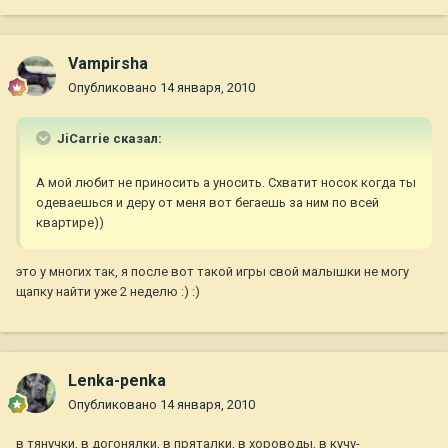
Vampirsha
Опубликовано
14 января, 2010
JiCarrie сказал:
А мой любит не приносить а уносить. Схватит носок когда ты
одеваешься и деру от меня вот бегаешь за ним по всей
квартире))
это у многих так, я после вот такой игры свой малышки не могу
щапку найти уже 2 неделю :) :)
Lenka-penka
Опубликовано
14 января, 2010
в тянучки, в догонялки, в пряталки, в хороводы, в кучу-