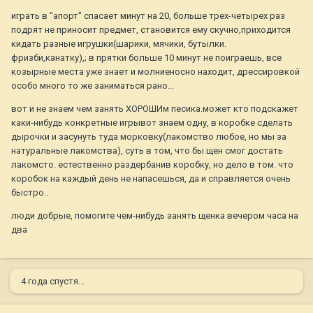
играть в "апорт" спасает минут на 20, больше трех-четырех раз
подрят не приносит предмет, становится ему скучно,приходится
кидать разные игрушки(шарики, мячики, бутылки.
фризби,канатку),; в прятки больше 10 минут не поиграешь, все
козырные места уже знает и молниеносно находит, дрессировкой
особо много то же заниматься рано...
вот и не знаем чем занять ХОРОШИм песика.может кто подскажет
каки-нибудь конкретные игрывот знаем одну, в коробке сделать
дырочки и засунуть туда морковку(лакомство любое, но мы за
натуральные лакомства), суть в том, что бы щен смог достать
лакомсто. естественно раздербанив коробку, но дело в том. что
коробок на каждый день не напасешься, да и справляется очень
быстро..
люди добрые, помогите чем-нибудь занять щенка вечером часа на
два
4 года спустя...