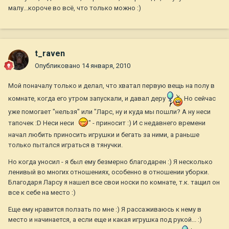
малу...короче во всё, что только можно :)
t_raven
Опубликовано
14 января, 2010
Мой поначалу только и делал, что хватал первую вещь на полу в
комнате, когда его утром запускали, и давал деру
Но сейчас
уже помогает "нельзя" или "Ларс, ну и куда мы пошли? А ну неси
тапочек :D Неси неси
" - приносит :) И с недавнего времени
начал любить приносить игрушки и бегать за ними, а раньше
только пытался играться в тянучки.
Но когда уносил - я был ему безмерно благодарен :) Я несколько
ленивый во многих отношениях, особенно в отношении уборки.
Благодаря Ларсу я нашел все свои носки по комнате, т.к. тащил он
все к себе на место :)
Еще ему нравится ползать по мне :) Я рассаживаюсь к нему в
место и начинается, а если еще и какая игрушка под рукой... :)