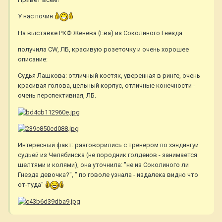
У нас почин
На выставке РКФ Женева (Ева) из Соколиного Гнезда
получила CW, ЛБ, красивую розеточку и очень хорошее
описание:
Судья Лашкова: отличный костяк, уверенная в ринге, очень
красивая голова, цельный корпус, отличные конечности -
очень перспективная, ЛБ.
Интересный факт: разговорились с тренером по хэндингуи
судьей из Челябинска (не породник голденов - занимается
шелтями и колями), она уточнила: "не из Соколиного ли
Гнезда девочка?", " по говоле узнала - издалека видно что
от-туда"