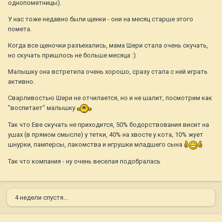
однопометницы).
У нас тоже недавно были щенки - они на месяц старше этого
помета.
Когда все щеночки разъехались, мама Шери стала очень скучать,
но скучать пришлось не больше месяца :)
Малышку она встретила очень хорошо, сразу стала с ней играть
активно.
Сварливостью Шери не отчилается, но и не шалит, посмотрим как
"воспитает" малышку
Так что Еве скучать не приходится, 50% бодорствования висит на
ушах (в прямом смысле) у тетки, 40% на хвосте у кота, 10% жует
шнурки, памперсы, лакомства и игрушки младшего сына
Так что компания - ну очень веселая подобралась
4 недели спустя...