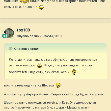
малышка!
Видно, что у вас еще и старшая воспитательница
есть, а ей сколько???
fox100
Опубликовано
25 марта, 2010
Снежок сказал:
Лена, делитесь чаще фотографиями, очень интересно как
растет малышка!
Видно, что у вас еще и старшая
воспитательница есть, а ей сколько???
воспитательница - тетка Шерька
А по пачпорту Аврора Монинг Санрайз - ей 3 года будет 7 апреля.
Шери - реально приходится тетей для Евы. Она двоюродная
сестра Черемухи по матери (т.е. у Шери и Мушки мамы -