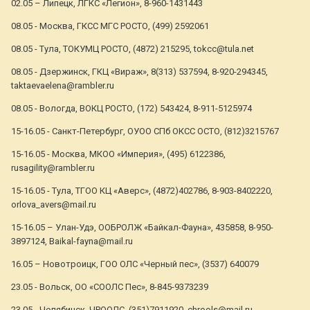
02.05 – Липецк, ЛГКС «Легион», 8-960-1431443
08.05 - Москва, ГКСС МГС РОСТО, (499) 2592061
08.05 - Тула, ТОКУМЦ РОСТО, (4872) 215295, tokcc@tula.net
08.05 - Дзержинск, ГКЦ «Вираж», 8(313) 537594, 8-920-294345,
taktaevaelena@rambler.ru
08.05 - Вологда, ВОКЦ РОСТО, (172) 543424, 8-911-5125974
15-16.05 - Санкт-Петербург, ОУОО СПб ОКСС ОСТО, (812)3215767
15-16.05 - Москва, МКОО «Империя», (495) 6122386,
rusagility@rambler.ru
15-16.05 - Тула, ТГОО КЦ «Аверс», (4872)402786, 8-903-8402220,
orlova_avers@mail.ru
15-16.05 – Улан-Удэ, ООБРОЛЖ «Байкал-Фауна», 435858, 8-950-
3897124, Baikal-fayna@mail.ru
16.05 – Новотроицк, ГОО ОЛС «Черный пес», (3537) 640079
23.05 - Вольск, ОО «СООЛС Пес», 8-845-9373239
23.05 - Челябинск, ЧРООЛС, (351)7911920, chrools@mail.ru