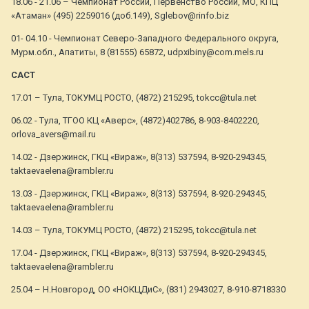
18.06 - 21.06 – Чемпионат России, Первенство России, МО, КПЦ
«Атаман» (495) 2259016 (доб.149), Sglebov@rinfo.biz
01- 04.10 - Чемпионат Северо-Западного Федерального округа,
Мурм.обл., Апатиты, 8 (81555) 65872, udpxibiny@com.mels.ru
САСТ
17.01 – Тула, ТОКУМЦ РОСТО, (4872) 215295, tokcc@tula.net
06.02 - Тула, ТГОО КЦ «Аверс», (4872)402786, 8-903-8402220,
orlova_avers@mail.ru
14.02 - Дзержинск, ГКЦ «Вираж», 8(313) 537594, 8-920-294345,
taktaevaelena@rambler.ru
13.03 - Дзержинск, ГКЦ «Вираж», 8(313) 537594, 8-920-294345,
taktaevaelena@rambler.ru
14.03 – Тула, ТОКУМЦ РОСТО, (4872) 215295, tokcc@tula.net
17.04 - Дзержинск, ГКЦ «Вираж», 8(313) 537594, 8-920-294345,
taktaevaelena@rambler.ru
25.04 – Н.Новгород, ОО «НОКЦДиС», (831) 2943027, 8-910-8718330