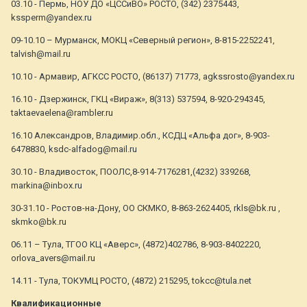
03.10 - Пермь, НОУ ДО «ЦССиВО» РОСТО, (342) 2375443,
kssperm@yandex.ru
09-10.10 – Мурманск, МОКЦ «Северный регион», 8-815-2252241,
talvish@mail.ru
10.10 - Армавир, АГКСС РОСТО, (86137) 71773, agkssrosto@yandex.ru
16.10 - Дзержинск, ГКЦ «Вираж», 8(313) 537594, 8-920-294345,
taktaevaelena@rambler.ru
16.10 Александров, Владимир.обл., КСДЦ «Альфа дог», 8-903-
6478830, ksdc-alfadog@mail.ru
30.10 - Владивосток, ПООЛС,8-914-7176281,(4232) 339268,
markina@inbox.ru
30-31.10 - Ростов-на-Дону, ОО СКМКО, 8-863-2624405, rkls@bk.ru ,
skmko@bk.ru
06.11 – Тула, ТГОО КЦ «Аверс», (4872)402786, 8-903-8402220,
orlova_avers@mail.ru
14.11 - Тула, ТОКУМЦ РОСТО, (4872) 215295, tokcc@tula.net
Квалификационные