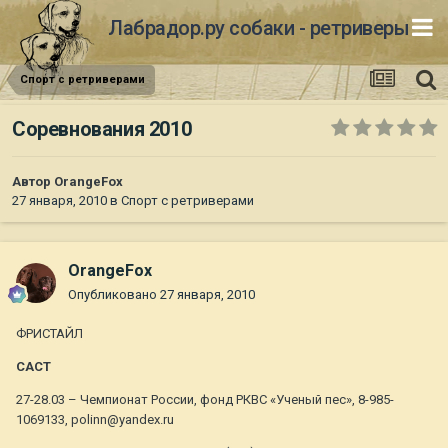
Лабрадор.ру собаки - ретриверы
Спорт с ретриверами
Соревнования 2010
Автор
OrangeFox
27 января, 2010
в
Спорт с ретриверами
OrangeFox
Опубликовано
27 января, 2010
ФРИСТАЙЛ
САСТ
27-28.03 – Чемпионат России, фонд РКВС «Ученый пес», 8-985-
1069133, polinn@yandex.ru