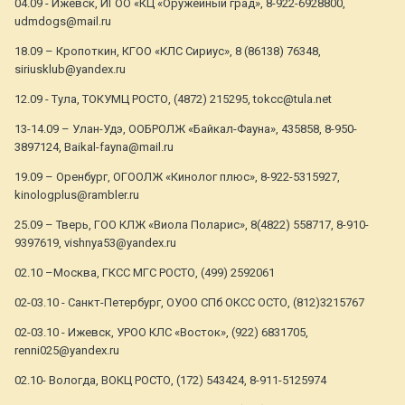
04.09 - Ижевск, ИГОО «КЦ «Оружейный град», 8-922-6928800,
udmdogs@mail.ru
18.09 – Кропоткин, КГОО «КЛС Сириус», 8 (86138) 76348,
siriusklub@yandex.ru
12.09 - Тула, ТОКУМЦ РОСТО, (4872) 215295, tokcc@tula.net
13-14.09 – Улан-Удэ, ООБРОЛЖ «Байкал-Фауна», 435858, 8-950-
3897124, Baikal-fayna@mail.ru
19.09 – Оренбург, ОГООЛЖ «Кинолог плюс», 8-922-5315927,
kinologplus@rambler.ru
25.09 – Тверь, ГОО КЛЖ «Виола Поларис», 8(4822) 558717, 8-910-
9397619, vishnya53@yandex.ru
02.10 –Москва, ГКСС МГС РОСТО, (499) 2592061
02-03.10 - Санкт-Петербург, ОУОО СПб ОКСС ОСТО, (812)3215767
02-03.10 - Ижевск, УРОО КЛС «Восток», (922) 6831705,
renni025@yandex.ru
02.10- Вологда, ВОКЦ РОСТО, (172) 543424, 8-911-5125974