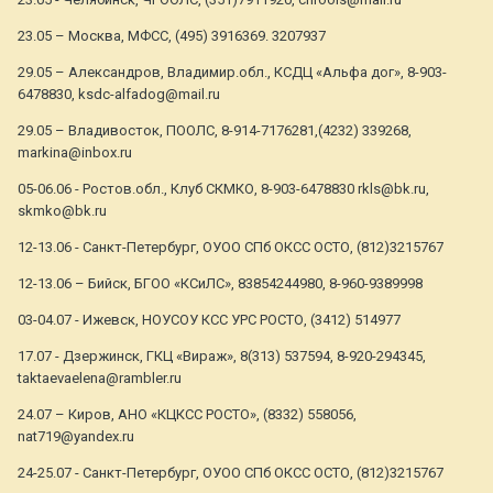
23.05 – Москва, МФСС, (495) 3916369. 3207937
29.05 – Александров, Владимир.обл., КСДЦ «Альфа дог», 8-903-
6478830, ksdc-alfadog@mail.ru
29.05 – Владивосток, ПООЛС, 8-914-7176281,(4232) 339268,
markina@inbox.ru
05-06.06 - Ростов.обл., Клуб СКМКО, 8-903-6478830 rkls@bk.ru,
skmko@bk.ru
12-13.06 - Санкт-Петербург, ОУОО СПб ОКСС ОСТО, (812)3215767
12-13.06 – Бийск, БГОО «КСиЛС», 83854244980, 8-960-9389998
03-04.07 - Ижевск, НОУСОУ КСС УРС РОСТО, (3412) 514977
17.07 - Дзержинск, ГКЦ «Вираж», 8(313) 537594, 8-920-294345,
taktaevaelena@rambler.ru
24.07 – Киров, АНО «КЦКСС РОСТО», (8332) 558056,
nat719@yandex.ru
24-25.07 - Санкт-Петербург, ОУОО СПб ОКСС ОСТО, (812)3215767