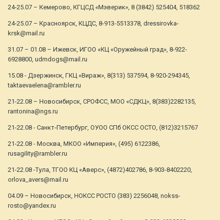
24-25.07 – Кемерово, КГЦСД «Мэверик», 8 (3842) 525404, 518362
24-25.07 – Красноярск, КЦДС, 8-913-5513378, dressirovka-
krsk@mail.ru
31.07 – 01.08 – Ижевск, ИГОО «КЦ «Оружейный град», 8-922-
6928800, udmdogs@mail.ru
15.08 - Дзержинск, ГКЦ «Вираж», 8(313) 537594, 8-920-294345,
taktaevaelena@rambler.ru
21-22.08 – Новосибирск, СРОФСС, МОО «СДКЦ», 8(383)2282135,
rantonina@ngs.ru
21-22.08 - Санкт-Петербург, ОУОО СПб ОКСС ОСТО, (812)3215767
21-22.08 - Москва, МКОО «Империя», (495) 6122386,
rusagility@rambler.ru
21-22.08 -Тула, ТГОО КЦ «Аверс», (4872)402786, 8-903-8402220,
orlova_avers@mail.ru
04.09 – Новосибирск, НОКСС РОСТО (383) 2256048, nokss-
rosto@yandex.ru