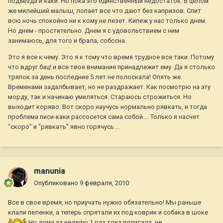
подъезда и каки. Но пока это единственный недостаток. В целом
же милейший малыш, лопает все что дают без капризов. Спит
всю ночь спокойно ни к кому не лезет. Кипеж у нас только днем.
Но днем - простительно. Днем я с удовольствием с ним
занимаюсь, для того и брала, собссна.
Это я все к чему. Это я к тому что время трудное все таки. Потому
что вдруг бац! и все твое внимание принадлежит ему. Да я столько
тряпок за день последние 5 лет не полоскала! Опять же.
Временами задалбывает, но не раздражает. Как посмотрю на эту
морду, так и начинаю умиляться. Стараюсь строжиться. Но
выходит коряво. Вот скоро научусь нормально рявкать, и тогда
проблема писи-каки рассосется сама собой.... Только я насчет
"скоро" и "рявкать" явно горячусь....
manunia
Опубликовано
9 февраля, 2010
Все в свое время, но приучать нужно обязательно! Мы раньше
клали пеленки, а теперь спрятали их под коврик и собака в шоке
Но дома за неделю 1 раз тока пописала, не