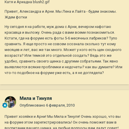
Катя и Ариадна blush2.gif
Привет, Александра и Арни. Мы Лена и Лайта - будем знакомы.
Ждем фотки
Ну сегодня я на работе, муж дома с Арни, вечером нафотаю
красавца и выложу. Очень рада с вами всеми познакомиться.
Кстати, где на форуме есть фоты 5-6 месячных лабриков? Тупо
сравнить. Я еще просто не совсем осознала сколько тут кому
месяцев и лет, вас же так много. Может у кого есть щен сходного
возраста? Или темкой это отдельной создать? Ведь это же
удобно, сравнить своего щенка с другими собратьями. Так явно
выявляются всякие проблемки и недочеты? как вы думаете? Или
что-то подобное на форуме уже есть, а я не доглядела?
Мила и Тинуля
Опубликовано
6 февраля, 2010
Привет хозяйке и Арни! Мы Мила и Тинуля! Очень хорошо, что вы
на форуме этом зарегистрировались! Он очень поможет вам в
воспитании вашего щенка, на любые вопросы вам дадут совет!