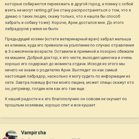
которые собираются переезжать в другой город, а псинку с собой
взять не могут ranting.gif (не стану распространяться о том, что я
думаю о таких людях, скажу только, что я нашла бы способ
забрать и собаку тоже). Короче, Арни достался мне. До этого
лабрадоров у меня не было.
Предыдущий хозяин (кстати ветеринарный врач) забрал малыша
из клиники, куда его привезли на усыпление по случаю отравления
в 3-х месячном возрасте. Оставили в приемной и позорно сбежали
на машине. Добрый доктор, к его чести, выходил щеночка и очень
хорошо его содержал до момента отдачи. Исходя из этого мы
ничего не знаем о родителях Арни. Выглядит он как самый
настоящий лабрадор, насколько я могу судить по информации из
сети. Завтра повешу фотки моего пацана, может спецы скажут кто
он, ретривер, голден или как его там еще.
К нашей радости и к его благополучию он совсем не скучает по
прошлым хозяевам, хорошо спит и все кушает.
Vampirsha