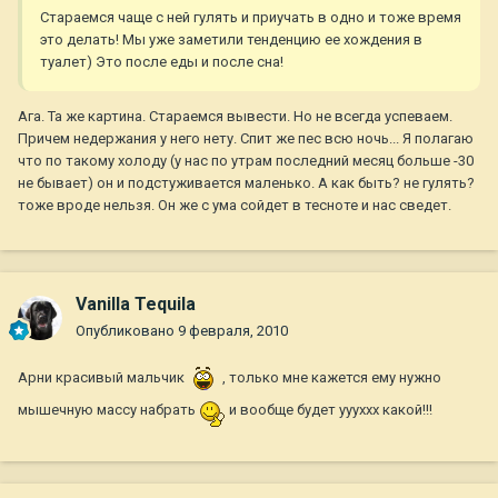
Стараемся чаще с ней гулять и приучать в одно и тоже время
это делать! Мы уже заметили тенденцию ее хождения в
туалет) Это после еды и после сна!
Ага. Та же картина. Стараемся вывести. Но не всегда успеваем.
Причем недержания у него нету. Спит же пес всю ночь... Я полагаю
что по такому холоду (у нас по утрам последний месяц больше -30
не бывает) он и подстуживается маленько. А как быть? не гулять?
тоже вроде нельзя. Он же с ума сойдет в тесноте и нас сведет.
Vanilla Tequila
Опубликовано
9 февраля, 2010
Арни красивый мальчик
, только мне кажется ему нужно
мышечную массу набрать
и вообще будет уууххх какой!!!