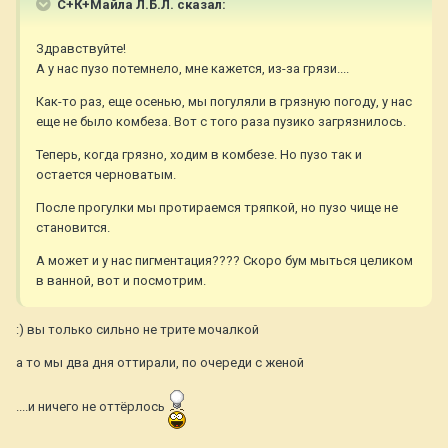
С+К+Майла Л.Б.Л. сказал:
Здравствуйте!
А у нас пузо потемнело, мне кажется, из-за грязи....
Как-то раз, еще осенью, мы погуляли в грязную погоду, у нас
еще не было комбеза. Вот с того раза пузико загрязнилось.
Теперь, когда грязно, ходим в комбезе. Но пузо так и
остается черноватым.
После прогулки мы протираемся тряпкой, но пузо чище не
становится.
А может и у нас пигментация???? Скоро бум мыться целиком
в ванной, вот и посмотрим.
:) вы только сильно не трите мочалкой
а то мы два дня оттирали, по очереди с женой
....и ничего не оттёрлось