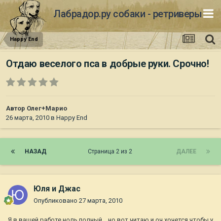
Лабрадор.ру собаки - ретриверы
Happy End
Отдаю веселого пса в добрые руки. Срочно!
Автор
Олег+Марио
26 марта, 2010
в
Happy End
НАЗАД
Страница 2 из 2
ДАЛЕЕ
Юля и Джас
Опубликовано
27 марта, 2010
Я в вашей работе ноль полный... но вот читаю и оч хочется чтобы у