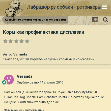
Лабрадор.ру собаки - ретриверы
Кормление сухими кормами и консервами
Корм как профилактика дисплазии
Автор
Veranda
14 апреля, 2010
в
Кормление сухими кормами и консервами
Veranda
Опубликовано
14 апреля, 2010
Нам 4 месяца. Я нашла 2 варианта Royal Canin Mobility MS25 и
Eukanuba Dog Special Care Sensitive Joints. По сотаву одинаковые.
По цене - Роял значительно дороже.
Жду мнений и информации.