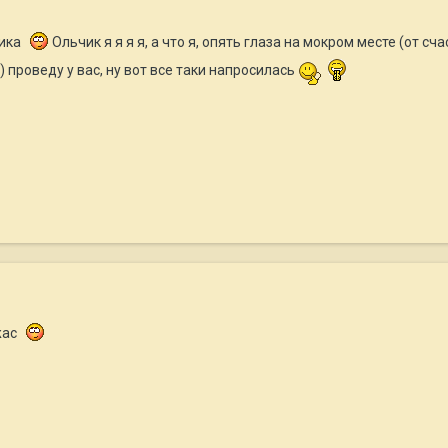
лика
Ольчик я я я я, а что я, опять глаза на мокром месте (от счас
) проведу у вас, ну вот все таки напросилась
жас