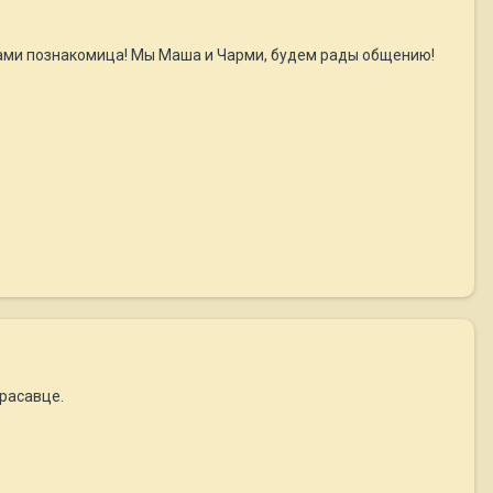
ами познакомица! Мы Маша и Чарми, будем рады общению!
расавце.