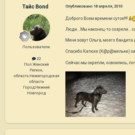
Тайс Bond
Опубликовано
18 апреля, 2010
Доброго Всем времени суток!!!!
Люди....Мы наконец-то созрели....
Меня зовут Ольга, моего бандита
Пользователи.
Спасибо Катюхе (К@р@мельке) за то
22
Сейчас мы окрепли, освоились, поч
Пол:
Женский
Регион,
область:
Нижегородская
область
Город:
Нижний
Новгород