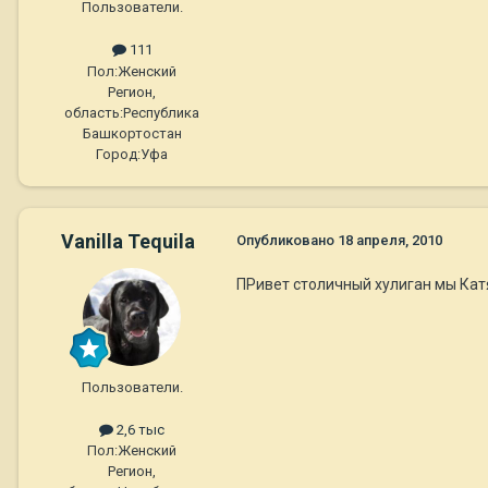
Пользователи.
111
Пол:
Женский
Регион,
область:
Республика
Башкортостан
Город:
Уфа
Vanilla Tequila
Опубликовано
18 апреля, 2010
ПРивет столичный хулиган мы Катя 
Пользователи.
2,6 тыс
Пол:
Женский
Регион,