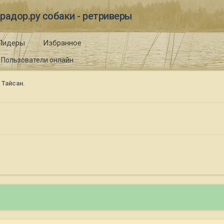
радор.ру собаки - ретриверы
Лидеры
Избранное
Пользователи онлайн
 Тайсан.