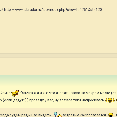
мы?
http://www.labrador.ru/ipb/index.php?showt...4751&st=120
айлика
Ольчик я я я я, а что я, опять глаза на мокром месте (о
у (если дадут :) ) проведу у вас, ну вот все таки напросилась
всегда будем рады Вас видеть...
встретим как полагается
д