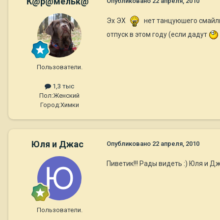
К@р@мельк@
Опубликовано
22 апреля, 2010
Эх ЭХ
нет танцуюшего смай
отпуск в этом году (если дадут
Пользователи.
1,3 тыс
Пол:
Женский
Город:
Химки
Юля и Джас
Опубликовано
22 апреля, 2010
Пиветик!!! Рады видеть :) Юля и Д
Пользователи.