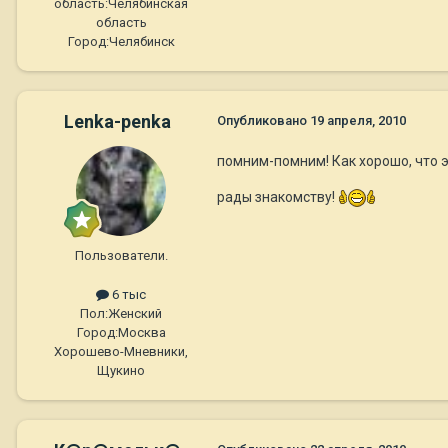
область:
Челябинская
область
Город:
Челябинск
Lenka-penka
Опубликовано
19 апреля, 2010
помним-помним! Как хорошо, что э
рады знакомству!
Пользователи.
6 тыс
Пол:
Женский
Город:
Москва
Хорошево-Мневники,
Щукино