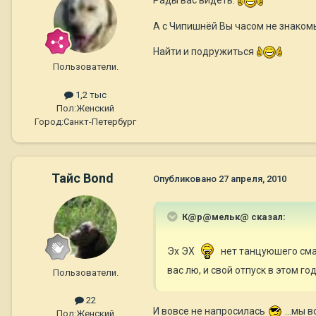
Рады вас видеть.
А с Чипишнёй Вы часом не знако
Найти и подружиться
Пользователи.
1,2 тыс
Пол:
Женский
Город:
Санкт-Петербург
Тайс Bond
Опубликовано
27 апреля, 2010
К@р@мельк@ сказал:
Эх ЭХ
нет танцуюшего см
вас лю, и свой отпуск в этом год
Пользователи.
22
И вовсе не напросилась
...мы 
Пол:
Женский