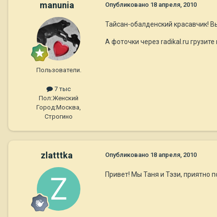
manunia
Опубликовано
18 апреля, 2010
Тайсан-обалденский красавчик! 
А фоточки через radikal.ru грузите
Пользователи.
7 тыс
Пол:
Женский
Город:
Москва,
Строгино
zlatttka
Опубликовано
18 апреля, 2010
Привет! Мы Таня и Тэзи, приятно