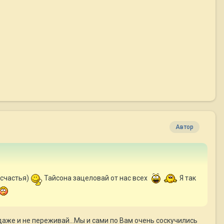
Автор
т счастья)
Тайсона зацеловай от нас всех
Я так
аже и не переживай...Мы и сами по Вам очень соскучились