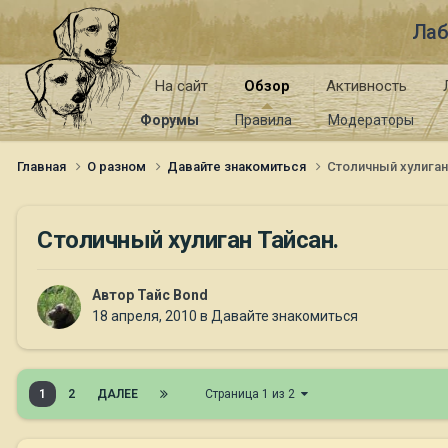
Лаб
На сайт
Обзор
Активность
Форумы
Правила
Модераторы
Главная
О разном
Давайте знакомиться
Столичный хулиган
Столичный хулиган Тайсан.
Автор
Тайс Bond
18 апреля, 2010
в
Давайте знакомиться
1
2
ДАЛЕЕ
Страница 1 из 2