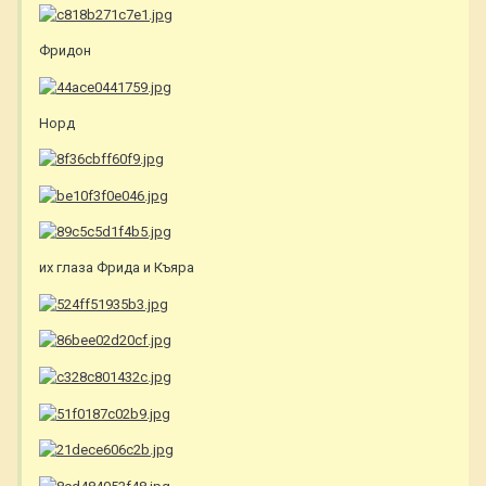
Фридон
Норд
их глаза Фрида и Къяра