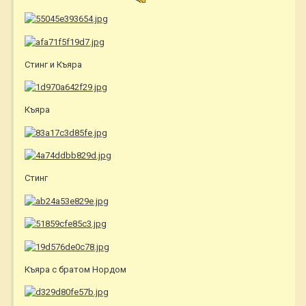
Стинг и Къяра
Къяра
Стинг
Къяра с братом Нордом