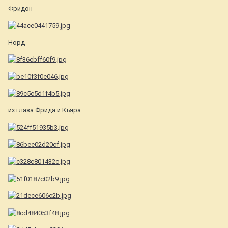
Фридон
Норд
их глаза Фрида и Къяра