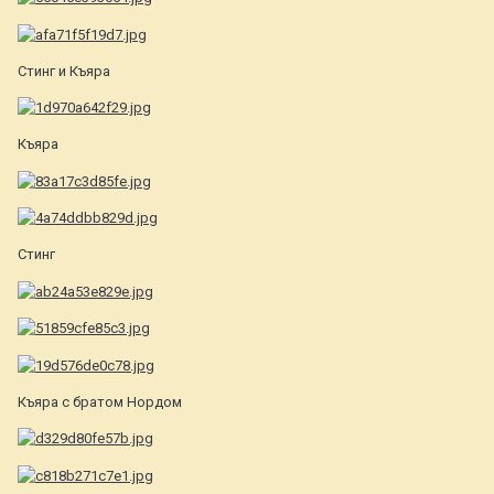
Стинг и Къяра
Къяра
Стинг
Къяра с братом Нордом