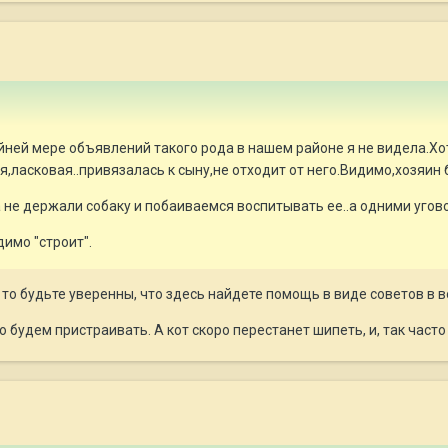
айней мере объявлений такого рода в нашем районе я не видела.Хо
,ласковая..привязалась к сыну,не отходит от него.Видимо,хозяин 
 не держали собаку и побаиваемся воспитывать ее..а одними угов
димо "строит".
 то будьте уверенны, что здесь найдете помощь в виде советов в 
о будем пристраивать. А кот скоро перестанет шипеть, и, так часто