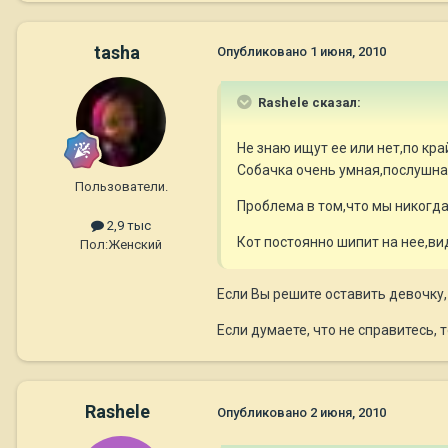
tasha
Опубликовано
1 июня, 2010
Rashele сказал:
Не знаю ищут ее или нет,по кр
Собачка очень умная,послушная
Пользователи.
Проблема в том,что мы никогда
2,9 тыс
Кот постоянно шипит на нее,ви
Пол:
Женский
Если Вы решите оставить девочку,
Если думаете, что не справитесь, т
Rashele
Опубликовано
2 июня, 2010