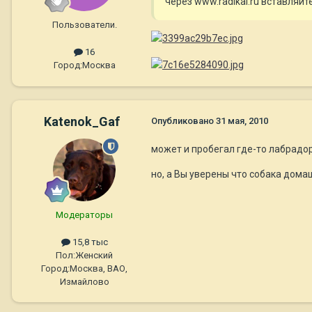
через www.radikal.ru вставляй
Пользователи.
16
Город:
Москва
Katenok_Gaf
Опубликовано
31 мая, 2010
может и пробегал где-то лабрадор.
но, а Вы уверены что собака дома
Модераторы
15,8 тыс
Пол:
Женский
Город:
Москва, ВАО,
Измайлово