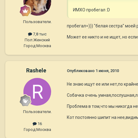
ИМХО пробегал :D
Пользователи.
пробегал=))) "белая сестра" моей 
7,8 тыс
Может ее никто и не ищет, но есл
Пол:
Женский
Город:
Москва
Rashele
Опубликовано
1 июня, 2010
Не знаю ищут ее или нет,по крайн
Собачка очень умная,послушная,ла
Проблема в том,что мы никогда не
Пользователи.
Кот постоянно шипит на нее,видим
16
Город:
Москва