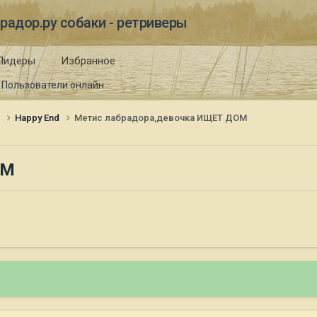
радор.ру собаки - ретриверы
Лидеры
Избранное
Пользователи онлайн
и
Happy End
Метис лабрадора,девочка ИЩЕТ ДОМ
ОМ