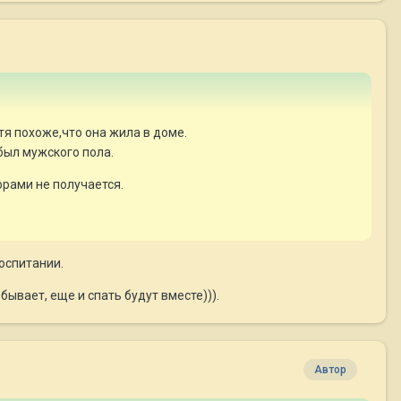
тя похоже,что она жила в доме.
был мужского пола.
орами не получается.
воспитании.
 бывает, еще и спать будут вместе))).
Автор