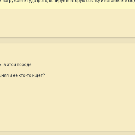
те. загружаете туда фото, копируете вторую ссылку и вставляете с
..в этой породе
шняя и её кто-то ищет?