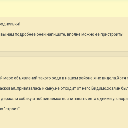
роднульки!
и вы нам подробнее оней напишите, вполне можно ее пристроить!
ей мере объявлений такого рода в нашем районе я не видела.Хотя 
сковая..привязалась к сыну,не отходит от него.Видимо,хозяин был
 держали собаку и побаиваемся воспитывать ее..а одними уговора
о "строит".