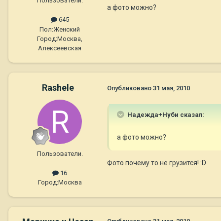
Пользователи.
а фото можно?
645
Пол:
Женский
Город:
Москва,
Алексеевская
Rashele
Опубликовано
31 мая, 2010
Надежда+Нуби сказал:
а фото можно?
Пользователи.
Фото почему то не грузится! :D
16
Город:
Москва