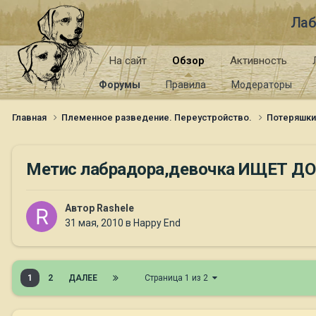
Лаб
На сайт
Обзор
Активность
Форумы
Правила
Модераторы
Главная
Племенное разведение. Переустройство.
Потеряшк
Метис лабрадора,девочка ИЩЕТ Д
Автор
Rashele
31 мая, 2010
в
Happy End
1
2
ДАЛЕЕ
Страница 1 из 2