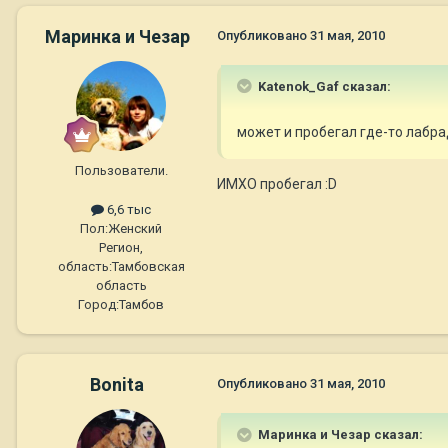
Маринка и Чезар
Опубликовано
31 мая, 2010
Katenok_Gaf сказал:
может и пробегал где-то лабрад
Пользователи.
ИМХО пробегал :D
6,6 тыс
Пол:
Женский
Регион,
область:
Тамбовская
область
Город:
Тамбов
Bonita
Опубликовано
31 мая, 2010
Маринка и Чезар сказал: