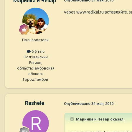
Маринка и Чезар
Опубликовано
31 мая, 2010
через www.radikal.ru вставляйте.
Пользователи.
6,6 тыс
Пол:
Женский
Регион,
область:
Тамбовская
область
Город:
Тамбов
Rashele
Опубликовано
31 мая, 2010
Маринка и Чезар сказал: