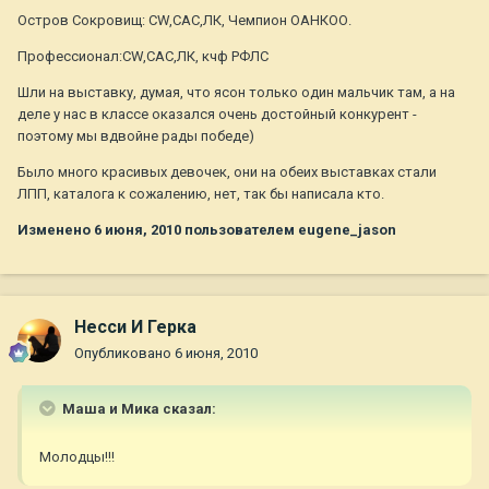
Остров Сокровищ: CW,САС,ЛК, Чемпион ОАНКОО.
Профессионал:CW,САС,ЛК, кчф РФЛС
Шли на выставку, думая, что ясон только один мальчик там, а на
деле у нас в классе оказался очень достойный конкурент -
поэтому мы вдвойне рады победе)
Было много красивых девочек, они на обеих выставках стали
ЛПП, каталога к сожалению, нет, так бы написала кто.
Изменено
6 июня, 2010
пользователем eugene_jason
Несси И Герка
Опубликовано
6 июня, 2010
Маша и Мика сказал:
Молодцы!!!