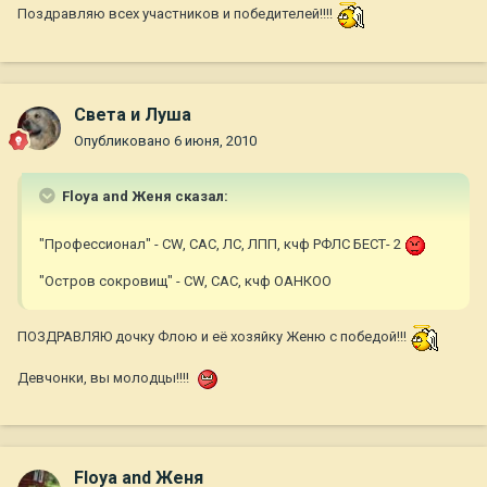
Поздравляю всех участников и победителей!!!!
Света и Луша
Опубликовано
6 июня, 2010
Floya and Женя сказал:
"Профессионал" - СW, САС, ЛС, ЛПП, кчф РФЛС БЕСТ- 2
"Остров сокровищ" - СW, САС, кчф ОАНКОО
ПОЗДРАВЛЯЮ дочку Флою и её хозяйку Женю с победой!!!
Девчонки, вы молодцы!!!!
Floya and Женя