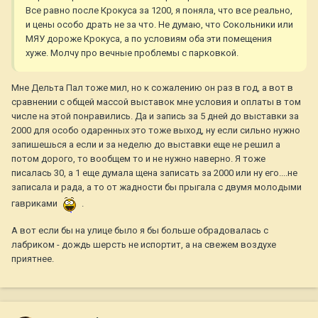
Все равно после Крокуса за 1200, я поняла, что все реально,
и цены особо драть не за что. Не думаю, что Сокольники или
МЯУ дороже Крокуса, а по условиям оба эти помещения
хуже. Молчу про вечные проблемы с парковкой.
Мне Дельта Пал тоже мил, но к сожалению он раз в год, а вот в
сравнении с общей массой выставок мне условия и оплаты в том
числе на этой понравились. Да и запись за 5 дней до выставки за
2000 для особо одаренных это тоже выход, ну если сильно нужно
запишешься а если и за неделю до выставки еще не решил а
потом дорого, то вообщем то и не нужно наверно. Я тоже
писалась 30, а 1 еще думала щена записать за 2000 или ну его....не
записала и рада, а то от жадности бы прыгала с двумя молодыми
гавриками
.
А вот если бы на улице было я бы больше обрадовалась с
лабриком - дождь шерсть не испортит, а на свежем воздухе
приятнее.