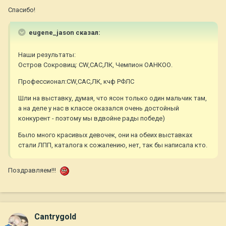
Спасибо!
eugene_jason сказал:
Наши результаты:
Остров Сокровищ: CW,САС,ЛК, Чемпион ОАНКОО.
Профессионал:CW,САС,ЛК, кчф РФЛС
Шли на выставку, думая, что ясон только один мальчик там,
а на деле у нас в классе оказался очень достойный
конкурент - поэтому мы вдвойне рады победе)
Было много красивых девочек, они на обеих выставках
стали ЛПП, каталога к сожалению, нет, так бы написала кто.
Поздравляем!!!
Cantrygold