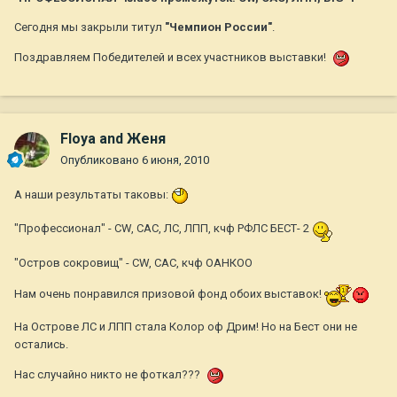
Сегодня мы закрыли титул
"Чемпион России"
.
Поздравляем Победителей и всех участников выставки!
Floya and Женя
Опубликовано
6 июня, 2010
А наши результаты таковы:
"Профессионал" - СW, САС, ЛС, ЛПП, кчф РФЛС БЕСТ- 2
"Остров сокровищ" - СW, САС, кчф ОАНКОО
Нам очень понравился призовой фонд обоих выставок!
На Острове ЛС и ЛПП стала Колор оф Дрим! Но на Бест они не
остались.
Нас случайно никто не фоткал???