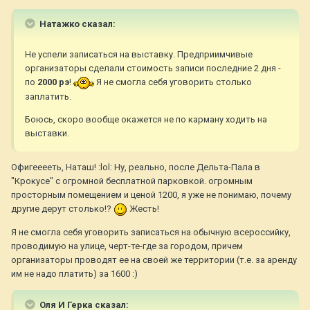
Натажко сказал:
Не успели записаться на выставку. Предприимчивые
организаторы сделали стоимость записи последние 2 дня -
по
2000 рэ
!
Я не смогла себя уговорить столько
заплатить.
Боюсь, скоро вообще окажется не по карману ходить на
выставки.
Офигееееть, Наташ! :lol: Ну, реально, после Дельта-Пала в
"Крокусе" с огромной бесплатной парковкой. огромным
просторным помещением и ценой 1200, я уже не понимаю, почему
другие дерут столько!?
Жесть!
Я не смогла себя уговорить записаться на обычную всероссийку,
проводимую на улице, черт-те-где за городом, причем
организаторы проводят ее на своей же территории (т.е. за аренду
им не надо платить) за 1600 :)
Оля И Герка сказал: