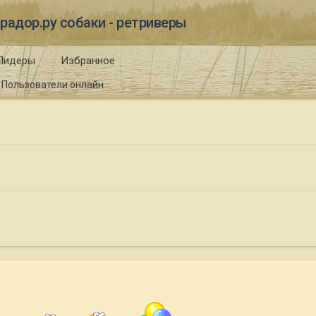
радор.ру собаки - ретриверы
Лидеры
Избранное
Пользователи онлайн