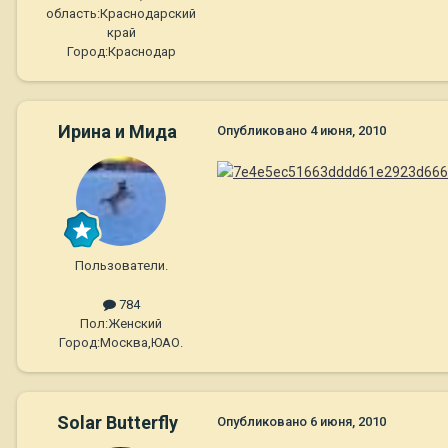
область:
Краснодарский
край
Город:
Краснодар
Ирина и Мида
Опубликовано
4 июня, 2010
Пользователи.
784
Пол:
Женский
Город:
Москва,ЮАО.
Solar Butterfly
Опубликовано
6 июня, 2010