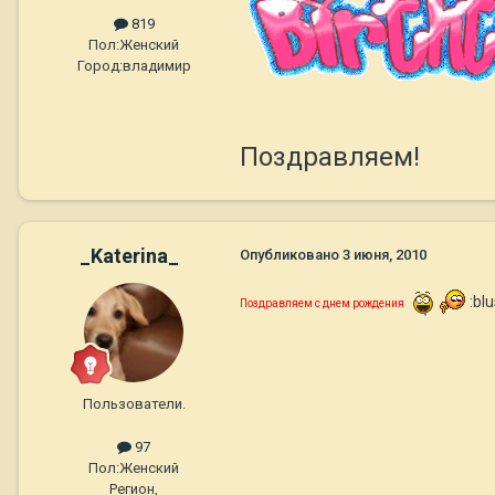
819
Пол:
Женский
Город:
владимир
Поздравляем!
_Katerina_
Опубликовано
3 июня, 2010
:blu
Поздравляем с днем рождения
Пользователи.
97
Пол:
Женский
Регион,