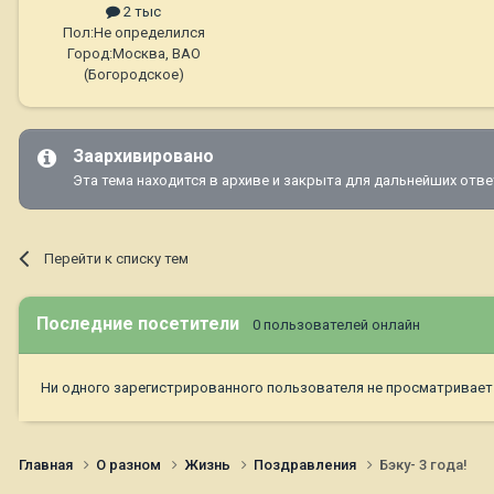
2 тыс
Пол:
Не определился
Город:
Москва, ВАО
(Богородское)
Заархивировано
Эта тема находится в архиве и закрыта для дальнейших отве
Перейти к списку тем
Последние посетители
0 пользователей онлайн
Ни одного зарегистрированного пользователя не просматривает
Главная
О разном
Жизнь
Поздравления
Бэку- 3 года!