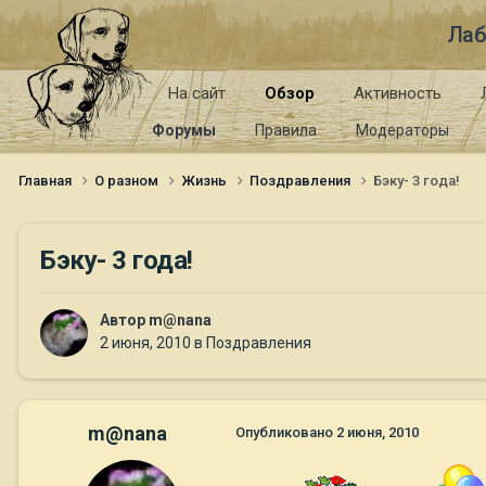
Лаб
На сайт
Обзор
Активность
Форумы
Правила
Модераторы
Главная
О разном
Жизнь
Поздравления
Бэку- 3 года!
Бэку- 3 года!
Автор
m@nana
2 июня, 2010
в
Поздравления
m@nana
Опубликовано
2 июня, 2010