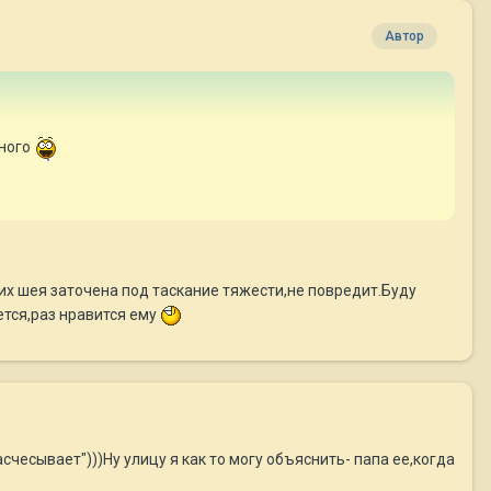
Автор
ного
них шея заточена под таскание тяжести,не повредит.Буду
ется,раз нравится ему
счесывает")))Ну улицу я как то могу объяснить- папа ее,когда