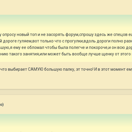
 опросу новый топ и не засорять форум,спрошу здесь же спецов 
й дороге гуляем,вот только что с прогулки,вдоль дороги полно р
шую,я ему ее обломал чтобы была полегче и покороче,и он всю дор
янию такого занятия,или может быть вообще лучше щенку от этог
то что выбирает САМУЮ большую палку, эт точно! И в этот момент 
о)