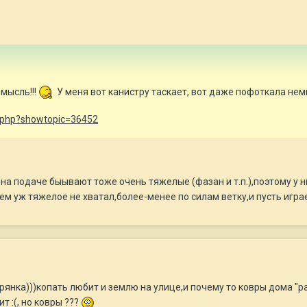
мысль!!!
У меня вот канистру таскает, вот даже пофоткала нем
ex.php?showtopic=36452
на подаче быывают тоже очень тяжелые (фазан и т.п.),поэтому у 
ем уж тяжелое не хватал,более-менее по силам ветку,и пусть игра
рянка)))копать любит и землю на улице,и почему то ковры дома "ра
т :(, но ковры ???