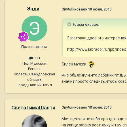
Энди
Опубликовано
10 июня, 2010
tuusja сказал:
Заготовка дров это интересная 
Пользователи.
http://www.labrador.ru/ipb/ind
330
Пол:
Мужской
Силен мужик
Регион,
область:
Свердловская
мне обьяснили,что лабрики птицы 
область
значит просто следить,чтобы совс
Город:
Нижний Тагил
СветаТимаШанти
Опубликовано
10 июня, 2010
Моя щенуля,не лабр правда, а дво
на улице жарко роет ямку и там спи