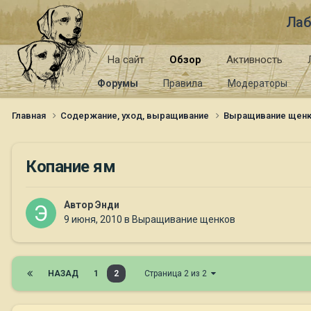
Лаб
На сайт
Обзор
Активность
Форумы
Правила
Модераторы
Главная
Содержание, уход, выращивание
Выращивание щен
Копание ям
Автор
Энди
9 июня, 2010
в
Выращивание щенков
НАЗАД
1
2
Страница 2 из 2