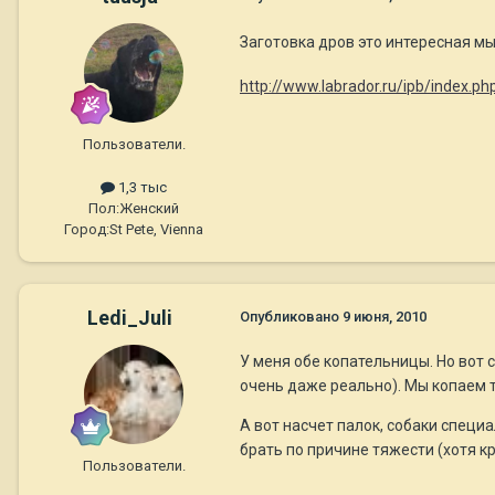
Заготовка дров это интересная мы
http://www.labrador.ru/ipb/index.
Пользователи.
1,3 тыс
Пол:
Женский
Город:
St Pete, Vienna
Ledi_Juli
Опубликовано
9 июня, 2010
У меня обе копательницы. Но вот 
очень даже реально). Мы копаем т
А вот насчет палок, собаки специа
брать по причине тяжести (хотя кр
Пользователи.