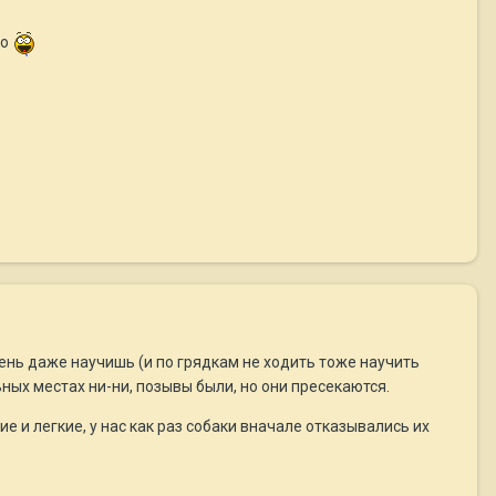
го
очень даже научишь (и по грядкам не ходить тоже научить
ьных местах ни-ни, позывы были, но они пресекаются.
е и легкие, у нас как раз собаки вначале отказывались их