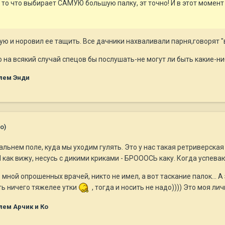
от то что выбирает САМУЮ большую палку, эт точно! И в этот моме
ую и норовил ее тащить. Все дачники нахваливали парня,говорят "
 на всякий случай спецов бы послушать-не могут ли быть какие-ни
лем Энди
о)
альнем поле, куда мы уходим гулять. Это у нас такая ретриверская
) Я как вижу, несусь с дикими криками - БРОООСЬ каку. Когда успеваю,
 мной опрошенных врачей, никто не имел, а вот таскание палок... 
ть ничего тяжелее утки
, тогда и носить не надо)))) Это моя ли
лем Арчик и Ко