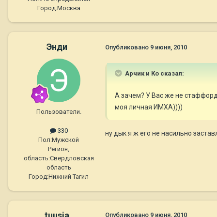
Город:
Москва
Энди
Опубликовано
9 июня, 2010
Арчик и Ко сказал:
А зачем? У Вас же не стаффорд
моя личная ИМХА))))
Пользователи.
330
ну дык я ж его не насильно заста
Пол:
Мужской
Регион,
область:
Свердловская
область
Город:
Нижний Тагил
tuusja
Опубликовано
9 июня, 2010