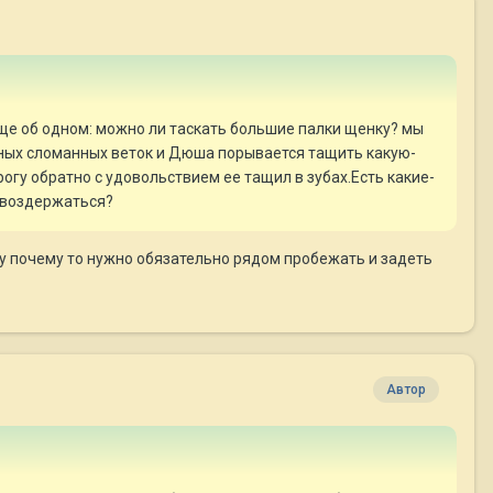
еще об одном: можно ли таскать большие палки щенку? мы
азных сломанных веток и Дюша порывается тащить какую-
огу обратно с удовольствием ее тащил в зубах.Есть какие-
о воздержаться?
ему почему то нужно обязательно рядом пробежать и задеть
Автор