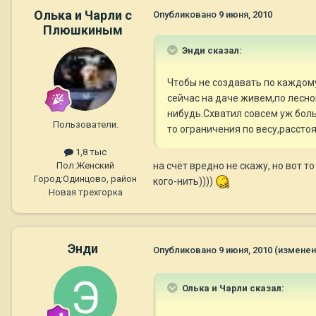
Олька и Чарли с
Опубликовано
9 июня, 2010
Плюшкиным
Энди сказал:
Чтобы не создавать по каждому
сейчас на даче живем,по лесно
нибудь.Схватил совсем уж боль
Пользователи.
то ограничения по весу,рассто
1,8 тыс
на счёт вредно не скажу, но вот 
Пол:
Женский
Город:
Одинцово, район
кого-нить))))
Новая трехгорка
Энди
Опубликовано
9 июня, 2010
(изменен
Олька и Чарли сказал: