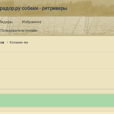
радор.ру собаки - ретриверы
Лидеры
Избранное
Пользователи онлайн
ков
Копание ям