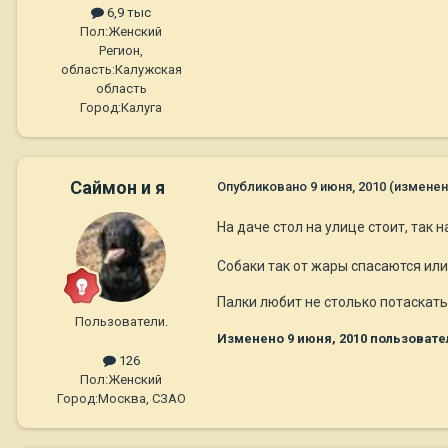
6,9 тыс
Пол:
Женский
Регион,
область:
Калужская
область
Город:
Калуга
Саймон и я
Опубликовано
9 июня, 2010
(изменен
На даче стол на улице стоит, так 
Собаки так от жары спасаются или 
Палки любит не столько потаскать
Пользователи.
Изменено
9 июня, 2010
пользовате
126
Пол:
Женский
Город:
Москва, СЗАО