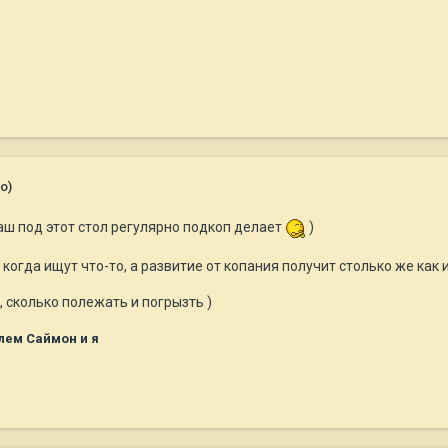
о)
наш под этот стол регулярно подкоп делает
)
когда ищут что-то, а развитие от копания получит столько же как и
, сколько полежать и погрызть )
лем Саймон и я