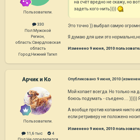
на счёт вредно не скажу, но в
задеть кого-нить))))
Пользователи.
330
Это точно )) выбрал самую огромн
Пол:
Мужской
Регион,
Я думаю для шеи это нормально,но
область:
Свердловская
область
Изменено
9 июня, 2010
пользовате
Город:
Нижний Тагил
Арчик и Ко
Опубликовано
9 июня, 2010
(изменен
Мой копает всегда. Но только на д
боюсь подумать - съедено..... ))))
А вообще против копания никто из
если ретриверу не положено носи
Пользователи.
Изменено
9 июня, 2010
пользовате
11,6 тыс
4
Пол:
Не определился