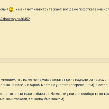
сль!!!
У меня вот канистру таскает, вот даже пофоткала немно
php?showtopic=36452
с мнением, что их же не научишь копать где не надо,не согласна, 
олько на поле, и в одном месте на участке (разрешенном), в остал
льно тяжелые тоже выбирают. Но кстати утки они вообще то не таки
ылышки таскали, т.е. запах был знаком).