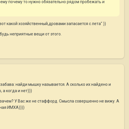
нт ему почему то нужно обязательно рядом пробежать и
вот какой хозяйственный,дровами запасается с лета" ))
будь неприятные вещи от этого.
 забава: найди мышку называется. А сколько их найдено и
 а когда и нет)))
А зачем? У Вас же не стаффорд. Смысла совершенно не вижу. А
чная ИМХА))))