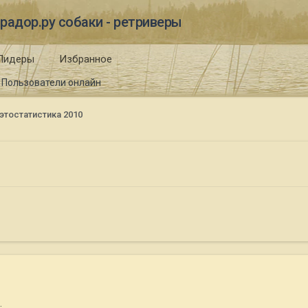
радор.ру собаки - ретриверы
Лидеры
Избранное
Пользователи онлайн
этостатистика 2010
.