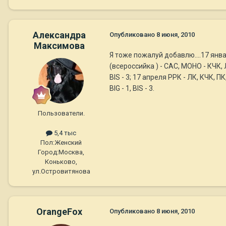
Александра
Опубликовано
8 июня, 2010
Максимова
Я тоже пожалуй добавлю....17 январ
(всероссийка ) - САС, МОНО - КЧК, Л
BIS - 3; 17 апреля РРК - ЛК, КЧК,
BIG - 1, BIS - 3.
Пользователи.
5,4 тыс
Пол:
Женский
Город:
Москва,
Коньково,
ул.Островитянова
OrangeFox
Опубликовано
8 июня, 2010