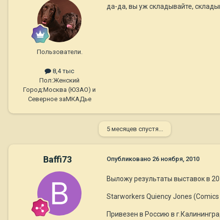
да-да, вы уж складывайте, склады
Пользователи.
8,4 тыс
Пол:
Женский
Город:
Москва (ЮЗАО) и
Северное заМКАДье
5 месяцев спустя...
Baffi73
Опубликовано
26 ноября, 2010
Выложу результаты выставок в 20
Starworkers Quiency Jones (Comics 
Привезен в Россию в г.Калинингра