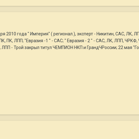
я 2010 года " Империя" ( регионал.), эксперт - Никитин, САС, ЛК, ЛПП
К, ПК, ЛПП; "Евразия -1 " - САС; " Евразия - 2 " - САС, ЛК, ЛПП, ЧРКФ
 ПК, ЛПП - Трой закрыл титул ЧЕМПИОН НКП и ГрандЧРоссии; 22 мая "Г