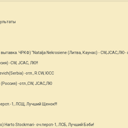
зультаты
я вытавка. ЧРКФ) "Natalja Nekrosiene (Литва, Каунас) - СW,JCAC,Л
ссия) -CW, JCAC, ЛЮ!!
vich(Serbia) -отл., R.CW, ЮСС
. (Россия) -отл.,CW, JCAC,ЛЮ
.персп.-1, ЛСЩ, Лучший Щенок!!!
о) Harto Stockmari- оч.персп-1, ЛСБ, Лучший Бэби!