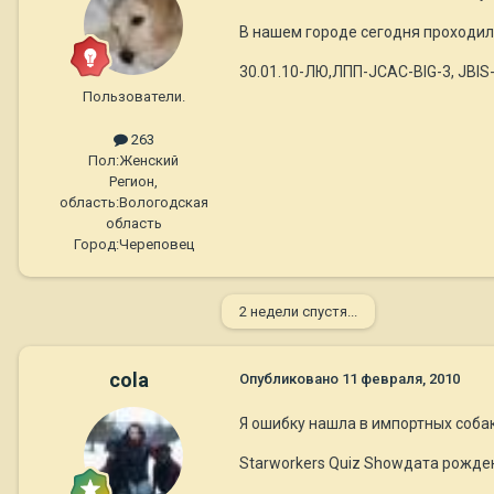
В нашем городе сегодня проходила
30.01.10-ЛЮ,ЛПП-JСАС-BIG-3, JBI
Пользователи.
263
Пол:
Женский
Регион,
область:
Вологодская
область
Город:
Череповец
2 недели спустя...
cola
Опубликовано
11 февраля, 2010
Я ошибку нашла в импортных собак
Starworkers Quiz Showдата рожден