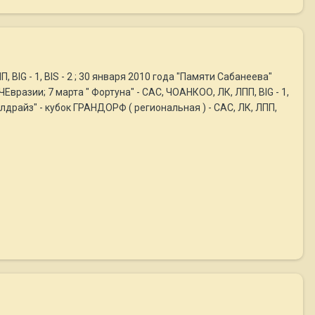
, BIG - 1, BIS - 2 ; 30 января 2010 года "Памяти Сабанеева"
, ЧЕвразии; 7 марта " Фортуна" - САС, ЧОАНКОО, ЛК, ЛПП, BIG - 1,
олдрайз" - кубок ГРАНДОРФ ( региональная ) - САС, ЛК, ЛПП,