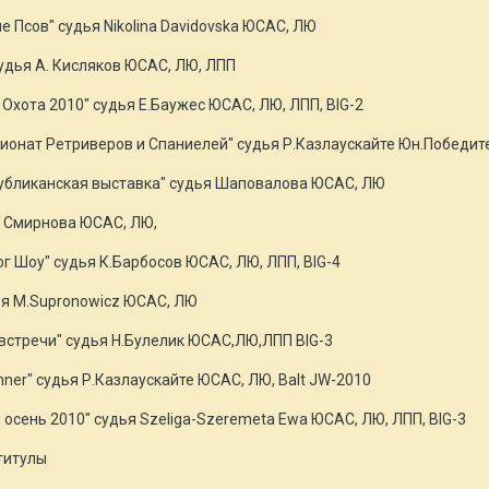
е Псов" судья Nikolina Davidovska ЮСАС, ЛЮ
удья А. Кисляков ЮСАС, ЛЮ, ЛПП
Охота 2010" судья Е.Баужес ЮСАС, ЛЮ, ЛПП, BIG-2
пионат Ретриверов и Спаниелей" судья Р.Казлаускайте Юн.Победи
публиканская выставка" судья Шаповалова ЮСАС, ЛЮ
В. Смирнова ЮСАС, ЛЮ,
г Шоу" судья К.Барбосов ЮСАС, ЛЮ, ЛПП, BIG-4
дья М.Supronowicz ЮСАС, ЛЮ
 встречи" судья Н.Булелик ЮСАС,ЛЮ,ЛПП BIG-3
Winner" судья Р.Казлаускайте ЮСАС, ЛЮ, Balt JW-2010
 осень 2010" судья Szeliga-Szeremeta Ewa ЮСАС, ЛЮ, ЛПП, BIG-3
титулы