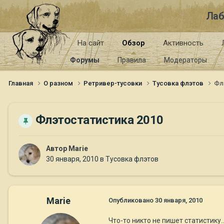
Лаб
На сайт
Обзор
Активность
Форумы
Правила
Модераторы
Главная
О разном
Ретривер-тусовки
Тусовка флэтов
Фл
Флэтостатистика 2010
Автор
Marie
30 января, 2010
в
Тусовка флэтов
Marie
Опубликовано
30 января, 2010
Что-то никто не пишет статистику..