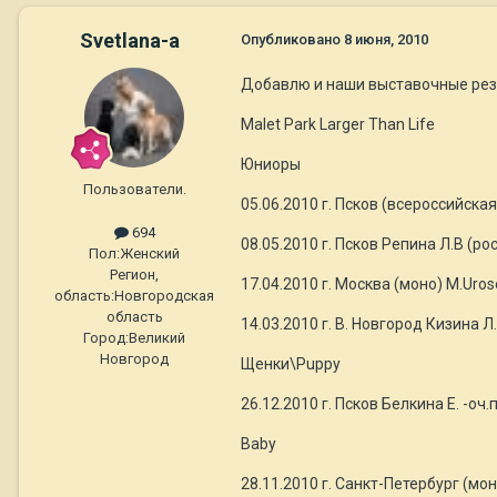
Svetlana-a
Опубликовано
8 июня, 2010
Добавлю и наши выставочные ре
Malet Park Larger Than Life
Юниоры
Пользователи.
05.06.2010 г. Псков (всероссийска
694
08.05.2010 г. Псков Репина Л.В (ро
Пол:
Женский
Регион,
17.04.2010 г. Москва (моно) M.Urose
область:
Новгородская
область
14.03.2010 г. В. Новгород Кизина Л
Город:
Великий
Новгород
Щенки\Puppy
26.12.2010 г. Псков Белкина Е. -оч
Baby
28.11.2010 г. Санкт-Петербург (мон