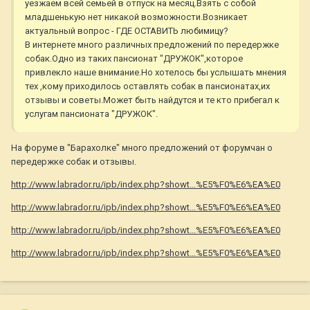
уезжаем всей семьей в отпуск на месяц.Взять с собой
младшенькую нет никакой возможности.Возникает
актуальный вопрос - ГДЕ ОСТАВИТЬ любимицу?
В интернете много различных предложений по передержке
собак.Одно из таких пансионат "ДРУЖОК",которое
привлекло наше внимание.Но хотелось бы услышать мнения
тех ,кому приходилось оставлять собак в пансионатах,их
отзывы и советы.Может быть найдутся и те кто прибегал к
услугам пансионата "ДРУЖОК".
На форуме в "Барахолке" много предложений от форумчан о
передержке собак и отзывы.
http://www.labrador.ru/ipb/index.php?showt...%E5%F0%E6%EA%E0
http://www.labrador.ru/ipb/index.php?showt...%E5%F0%E6%EA%E0
http://www.labrador.ru/ipb/index.php?showt...%E5%F0%E6%EA%E0
http://www.labrador.ru/ipb/index.php?showt...%E5%F0%E6%EA%E0