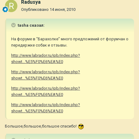
Radusya
Опубликовано
14 июня, 2010
tasha сказал:
На форуме в "Барахолке" много предложений от форумчан о
передержке собак и отзывы.
http://www.labrador.ru/ipb/index.php?
showt...%E5%F0%E6%EA%E0
http://www.labrador.ru/ipb/index.php?
showt...%E5%F0%E6%EA%E0
http://www.labrador.ru/ipb/index.php?
showt...%E5%F0%E6%EA%E0
http://www.labrador.ru/ipb/index.php?
showt...%E5%F0%E6%EA%E0
Большое,большое,большое спасибо!