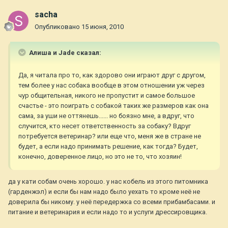
sacha
Опубликовано
15 июня, 2010
Алиша и Jade сказал:
Да, я читала про то, как здорово они играют друг с другом,
тем более у нас собака вообще в этом отношении уж через
чур общительная, никого не пропустит и самое большое
счастье - это поиграть с собакой таких же размеров как она
сама, за уши не оттянешь...... но боязно мне, а вдруг, что
случится, кто несет ответственность за собаку? Вдруг
потребуется ветеринар? или еще что, меня же в стране не
будет, а если надо принимать решение, как тогда? Будет,
конечно, доверенное лицо, но это не то, что хозяин!
да у кати собам очень хорошо. у нас кобель из этого питомника
(гарденжэл) и если бы нам надо было уехать то кроме неё не
доверила бы никому. у неё передержка со всеми прибамбасами. и
питание и ветеринария и если надо то и услуги дрессировщика.