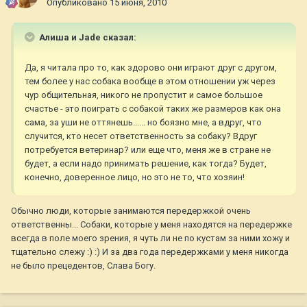
Опубликовано
15 июня, 2010
Алиша и Jade сказал:
Да, я читала про то, как здорово они играют друг с другом,
тем более у нас собака вообще в этом отношении уж через
чур общительная, никого не пропустит и самое большое
счастье - это поиграть с собакой таких же размеров как она
сама, за уши не оттянешь...... но боязно мне, а вдруг, что
случится, кто несет ответственность за собаку? Вдруг
потребуется ветеринар? или еще что, меня же в стране не
будет, а если надо принимать решение, как тогда? Будет,
конечно, доверенное лицо, но это не то, что хозяин!
Обычно люди, которые занимаются передержкой очень
ответственны... Собаки, которые у меня находятся на передержке
всегда в поле моего зрения, я чуть ли не по кустам за ними хожу и
тщательно слежу :) :) И за два года передержками у меня никогда
не было прецедентов, Слава Богу.