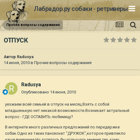
Лабрадор.ру собаки - ретриверы
Прочие вопросы содержания
ОТПУСК
Автор
Radusya
14 июня, 2010
в
Прочие вопросы содержания
Radusya
Опубликовано
14 июня, 2010
уезжаем всей семьей в отпуск на месяц.Взять с собой
младшенькую нет никакой возможности.Возникает актуальный
вопрос - ГДЕ ОСТАВИТЬ любимицу?
В интернете много различных предложений по передержке
собак.Одно из таких пансионат "ДРУЖОК",которое привлекло
наше внимание.Но хотелось бы услышать мнения тех ,кому